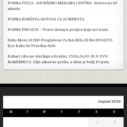
POSNA PIZZA –SAVRŠENO MEKANA I SOČNA- Gotova za 20
minuta
POSNA BONŽITA-GOTOVA ZA 10 MINUTA
POSNE PROJICE – Prave domaće projice koje svi traže
Suho Meso Iz BiH Proglašeno Za NAJB0LJE NA SVIJETU:
Evo Kako Se Pravilno Suši
Kuhari ribu ne stavljaju u brašno, UVALJAJU JE U OVU
NAMIRNICU: Ulje nikad ne prska, a ukus je bolji 10 puta
August 2026
M
T
W
T
F
S
S
1
2