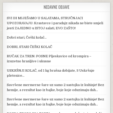
NEDAVNE OBJAVE
SVI IH MIJEŠAMO U SALATAMA, STRUČNJACI
UPOZORAVAJU: Krastavce i paradajz nikada ne biste smjeli
jesti ZAJEDNO u ISTOJ salati, EVO ZAŠTO!
Dobri stari, Češki kolač…
DOBRI, STARI ČEŠKI KOLAČ
RUČAK ZA TREN: POSNE Pljeskavice od krompira –
izuzetno hranljive i ukusne
USKRŠNJI KOLAČ, od 1 kg brašna dobijate, 3 Uskršnje
pletenice…
Savršene mermerne šare uz samo 2 sastojka iz kuhinje! Bez
hemije, a rezultat kao iz bajke, boje koje oduzimaju dah…
Savršene mermerne šare uz samo 2 sastojka iz kuhinje! Bez
hemije, a rezultat kao iz bajke, boje koje oduzimaju dah…