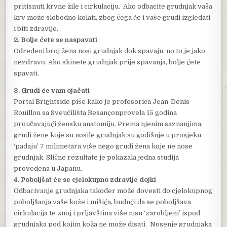
pritisnuti krvne žile i cirkulaciju. Ako odbacite grudnjak vaša
krv može slobodno kolati, zbog čega će i vaše grudi izgledati
i biti zdravije.
2. Bolje ćete se naspavati
Određeni broj žena nosi grudnjak dok spavaju, no to je jako
nezdravo. Ako skinete grudnjak prije spavanja, bolje ćete
spavati.
3. Grudi će vam ojačati
Portal Brightside piše kako je profesorica Jean-Denis
Rouillon sa Sveučilišta Besançonprovela 15 godina
proučavajući žensku anatomiju. Prema njenim saznanjima,
grudi žene koje su nosile grudnjak su godišnje u prosjeku
‘padaju’ 7 milimetara više nego grudi žena koje ne nose
grudnjak. Slične rezultate je pokazala jedna studija
provedena u Japanu.
4. Poboljšat će se cjelokupno zdravlje dojki
Odbacivanje grudnjaka također može dovesti do cjelokupnog
poboljšanja vaše kože i mišića, budući da se poboljšava
cirkulacija te znoj i prljavština više nisu ‘zarobljeni’ ispod
grudnjaka pod kojim koža ne može disati. Nosenje grudnjaka