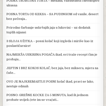
POSNA TROBOJNA TORTA – mekana, vazdušasta i neodoljivo
ukusna
POSNA TORTA OD KEKSA – SA PUDINGOM od vanile, desert
bez pečenja…
Prirodno farbanje uskršnjih jaja u lukovini – uz dodatak
toplih nijansi
3 SLOJA UŽITKA – posni kolač koji izgleda i miriše kao iz
poslastičarnice!
NAJMEKŠA USKRSNA POGAČA ikad, svi traže recept čim je
probaju…
JEFTIN I BRZ KOKOS KOLAČ, bez jaja, bez miksera, mjera na
čaše…
OVO JE NAJKREMASTIJI POSNI kolač ikad, pravi se lako,
nestaje odmah
POSNO: GREŠNE KOCKE ZA 5 MINUTA, kad ih jednom
probate uvijek ćete im se vraćati…