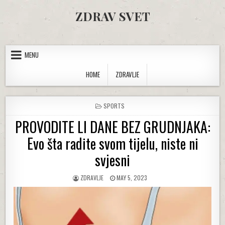
Skip to content
ZDRAV SVET
MENU
HOME
ZDRAVLJE
POSTED IN
SPORTS
PROVODITE LI DANE BEZ GRUDNJAKA:
Evo šta radite svom tijelu, niste ni
svjesni
AUTHOR:
PUBLISHED DATE:
ZDRAVLJE
MAY 5, 2023