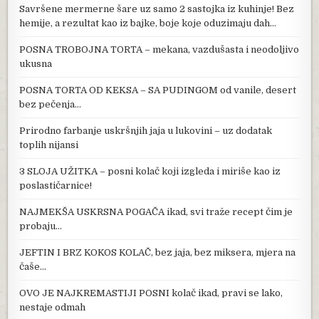
Savršene mermerne šare uz samo 2 sastojka iz kuhinje! Bez
hemije, a rezultat kao iz bajke, boje koje oduzimaju dah…
POSNA TROBOJNA TORTA – mekana, vazdušasta i neodoljivo
ukusna
POSNA TORTA OD KEKSA – SA PUDINGOM od vanile, desert
bez pečenja…
Prirodno farbanje uskršnjih jaja u lukovini – uz dodatak
toplih nijansi
3 SLOJA UŽITKA – posni kolač koji izgleda i miriše kao iz
poslastičarnice!
NAJMEKŠA USKRSNA POGAČA ikad, svi traže recept čim je
probaju…
JEFTIN I BRZ KOKOS KOLAČ, bez jaja, bez miksera, mjera na
čaše…
OVO JE NAJKREMASTIJI POSNI kolač ikad, pravi se lako,
nestaje odmah