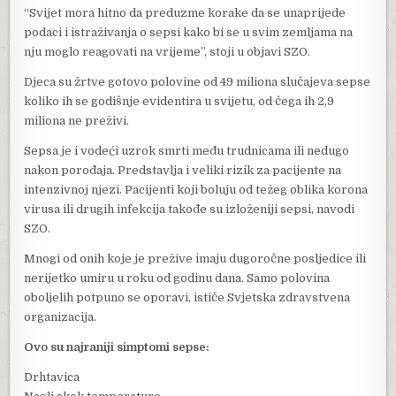
“Svijet mora hitno da preduzme korake da se unaprijede
podaci i istraživanja o sepsi kako bi se u svim zemljama na
nju moglo reagovati na vrijeme”, stoji u objavi SZO.
Djeca su žrtve gotovo polovine od 49 miliona slučajeva sepse
koliko ih se godišnje evidentira u svijetu, od čega ih 2,9
miliona ne preživi.
Sepsa je i vodeći uzrok smrti među trudnicama ili nedugo
nakon porođaja. Predstavlja i veliki rizik za pacijente na
intenzivnoj njezi. Pacijenti koji boluju od težeg oblika korona
virusa ili drugih infekcija takođe su izloženiji sepsi, navodi
SZO.
Mnogi od onih koje je prežive imaju dugoročne posljedice ili
nerijetko umiru u roku od godinu dana. Samo polovina
oboljelih potpuno se oporavi, ističe Svjetska zdravstvena
organizacija.
Ovo su najraniji simptomi sepse:
Drhtavica