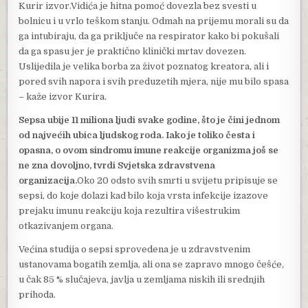
Kurir izvor.Vidića je hitna pomoć dovezla bez svesti u
bolnicu i u vrlo teškom stanju. Odmah na prijemu morali su da
ga intubiraju, da ga priključe na respirator kako bi pokušali
da ga spasu jer je praktično klinički mrtav dovezen.
Uslijedila je velika borba za život poznatog kreatora, ali i
pored svih napora i svih preduzetih mjera, nije mu bilo spasa
– kaže izvor Kurira.
Sepsa ubije 11 miliona ljudi svake godine, što je čini jednom
od najvećih ubica ljudskog roda. Iako je toliko česta i
opasna, o ovom sindromu imune reakcije organizma još se
ne zna dovoljno, tvrdi Svjetska zdravstvena
organizacija.
Oko 20 odsto svih smrti u svijetu pripisuje se
sepsi, do koje dolazi kad bilo koja vrsta infekcije izazove
prejaku imunu reakciju koja rezultira višestrukim
otkazivanjem organa.
Većina studija o sepsi sprovedena je u zdravstvenim
ustanovama bogatih zemlja, ali ona se zapravo mnogo češće,
u čak 85 % slučajeva, javlja u zemljama niskih ili srednjih
prihoda.