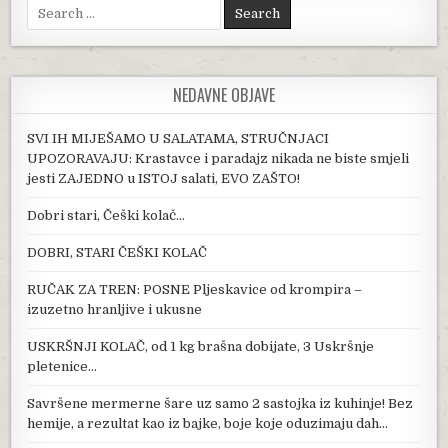
Search for:
NEDAVNE OBJAVE
SVI IH MIJEŠAMO U SALATAMA, STRUČNJACI
UPOZORAVAJU: Krastavce i paradajz nikada ne biste smjeli
jesti ZAJEDNO u ISTOJ salati, EVO ZAŠTO!
Dobri stari, Češki kolač…
DOBRI, STARI ČEŠKI KOLAČ
RUČAK ZA TREN: POSNE Pljeskavice od krompira –
izuzetno hranljive i ukusne
USKRŠNJI KOLAČ, od 1 kg brašna dobijate, 3 Uskršnje
pletenice…
Savršene mermerne šare uz samo 2 sastojka iz kuhinje! Bez
hemije, a rezultat kao iz bajke, boje koje oduzimaju dah…