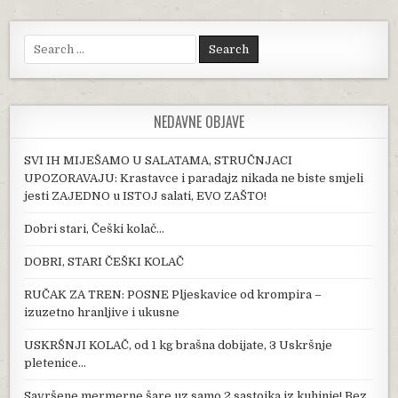
Search for:
NEDAVNE OBJAVE
SVI IH MIJEŠAMO U SALATAMA, STRUČNJACI
UPOZORAVAJU: Krastavce i paradajz nikada ne biste smjeli
jesti ZAJEDNO u ISTOJ salati, EVO ZAŠTO!
Dobri stari, Češki kolač…
DOBRI, STARI ČEŠKI KOLAČ
RUČAK ZA TREN: POSNE Pljeskavice od krompira –
izuzetno hranljive i ukusne
USKRŠNJI KOLAČ, od 1 kg brašna dobijate, 3 Uskršnje
pletenice…
Savršene mermerne šare uz samo 2 sastojka iz kuhinje! Bez