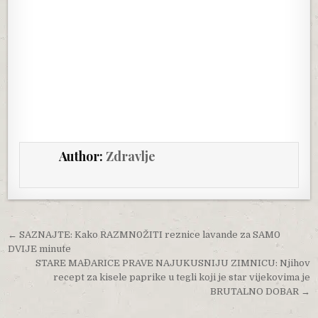
Author:
Zdravlje
Post navigation
← SAZNAJTE: Kako RAZMN0ŽITI reznice lavande za SAM0
DVIJE minute
STARE MAĐARICE PRAVE NAJUKUSNIJU ZIMNICU: Njihov
recept za kisele paprike u tegli koji je star vijekovima je
BRUTALNO DOBAR →