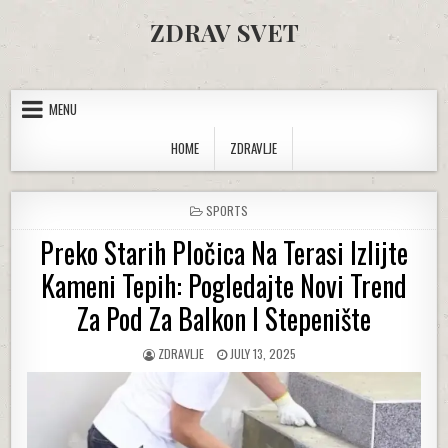
Skip to content
ZDRAV SVET
MENU
HOME
ZDRAVLJE
POSTED IN
SPORTS
Preko Starih Pločica Na Terasi Izlijte
Kameni Tepih: Pogledajte Novi Trend
Za Pod Za Balkon I Stepenište
AUTHOR:
PUBLISHED DATE:
ZDRAVLJE
JULY 13, 2025