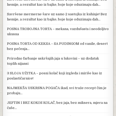
hemije, a rezultat kao iz bajke, boje koje oduzimaju dah…
Savršene mermerne šare uz samo 2 sastojka iz kuhinje! Bez
hemije, a rezultat kao iz bajke, boje koje oduzimaju dah…
POSNA TROBOJNA TORTA – mekana, vazdušasta i neodoljivo
ukusna
POSNA TORTA OD KEKSA – SA PUDINGOM od vanile, desert
bez pečenja…
Prirodno farbanje uskršnjih jaja u lukovini – uz dodatak
toplih nijansi
3 SLOJA UŽITKA – posni kolač koji izgleda i miriše kao iz
poslastičarnice!
NAJMEKŠA USKRSNA POGAČA ikad, svi traže recept čim je
probaju…
JEFTIN I BRZ KOKOS KOLAČ, bez jaja, bez miksera, mjera na
čaše…