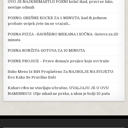
OVO JE NAJKREMASTIJI POSNI kolač ikad, pravi se lako,
nestaje odmah
POSNO: GREŠNE KOCKE ZA 5 MINUTA, kad ih jednom
probate uvijek ćete im se vraćati…
POSNA PIZZA –SAVRŠENO MEKANA I SOČNA- Gotova za 20
minuta
POSNA BONŽITA-GOTOVA ZA 10 MINUTA
POSNE PROJICE – Prave domaće projice koje svi traže
Suho Meso Iz BiH Proglašeno Za NAJB0LJE NA SVIJETU:
Evo Kako Se Pravilno Suši
Kuhari ribu ne stavljaju u brašno, UVALJAJU JE U OVU
NAMIRNICU: Ulje nikad ne prska, a ukus je bolji 10 puta