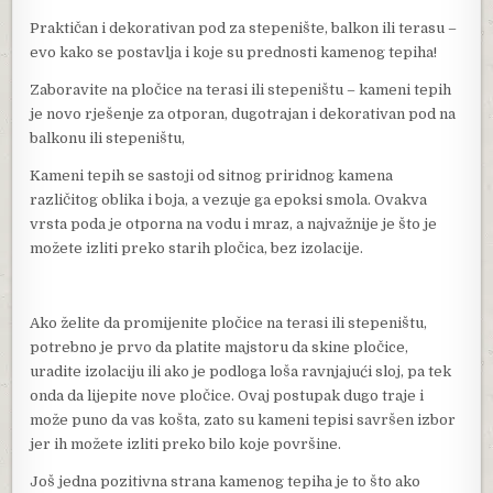
Praktičan i dekorativan pod za stepenište, balkon ili terasu –
evo kako se postavlja i koje su prednosti kamenog tepiha!
Zaboravite na pločice na terasi ili stepeništu – kameni tepih
je novo rješenje za otporan, dugotrajan i dekorativan pod na
balkonu ili stepeništu,
Kameni tepih se sastoji od sitnog priridnog kamena
različitog oblika i boja, a vezuje ga epoksi smola. Ovakva
vrsta poda je otporna na vodu i mraz, a najvažnije je što je
možete izliti preko starih pločica, bez izolacije.
Ako želite da promijenite pločice na terasi ili stepeništu,
potrebno je prvo da platite majstoru da skine pločice,
uradite izolaciju ili ako je podloga loša ravnjajući sloj, pa tek
onda da lijepite nove pločice. Ovaj postupak dugo traje i
može puno da vas košta, zato su kameni tepisi savršen izbor
jer ih možete izliti preko bilo koje površine.
Još jedna pozitivna strana kamenog tepiha je to što ako