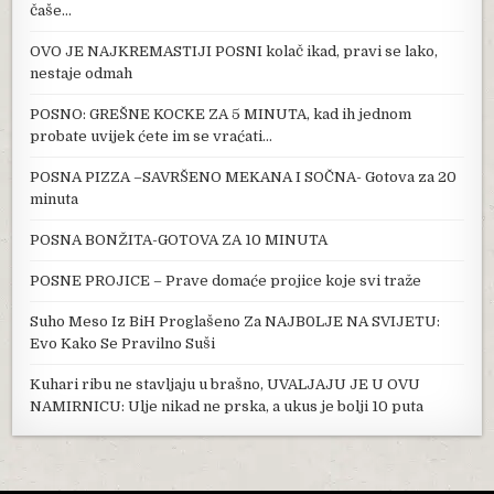
čaše…
OVO JE NAJKREMASTIJI POSNI kolač ikad, pravi se lako,
nestaje odmah
POSNO: GREŠNE KOCKE ZA 5 MINUTA, kad ih jednom
probate uvijek ćete im se vraćati…
POSNA PIZZA –SAVRŠENO MEKANA I SOČNA- Gotova za 20
minuta
POSNA BONŽITA-GOTOVA ZA 10 MINUTA
POSNE PROJICE – Prave domaće projice koje svi traže
Suho Meso Iz BiH Proglašeno Za NAJB0LJE NA SVIJETU:
Evo Kako Se Pravilno Suši
Kuhari ribu ne stavljaju u brašno, UVALJAJU JE U OVU
NAMIRNICU: Ulje nikad ne prska, a ukus je bolji 10 puta