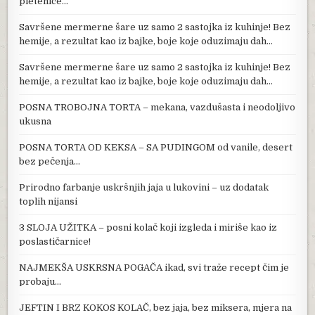
pletenice…
Savršene mermerne šare uz samo 2 sastojka iz kuhinje! Bez
hemije, a rezultat kao iz bajke, boje koje oduzimaju dah…
Savršene mermerne šare uz samo 2 sastojka iz kuhinje! Bez
hemije, a rezultat kao iz bajke, boje koje oduzimaju dah…
POSNA TROBOJNA TORTA – mekana, vazdušasta i neodoljivo
ukusna
POSNA TORTA OD KEKSA – SA PUDINGOM od vanile, desert
bez pečenja…
Prirodno farbanje uskršnjih jaja u lukovini – uz dodatak
toplih nijansi
3 SLOJA UŽITKA – posni kolač koji izgleda i miriše kao iz
poslastičarnice!
NAJMEKŠA USKRSNA POGAČA ikad, svi traže recept čim je
probaju…
JEFTIN I BRZ KOKOS KOLAČ, bez jaja, bez miksera, mjera na