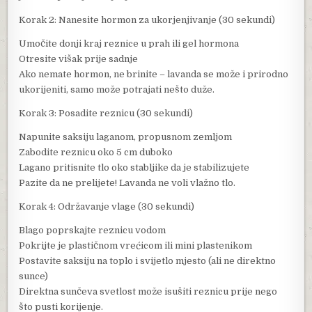
Korak 2: Nanesite hormon za ukorjenjivanje (30 sekundi)
Umočite donji kraj reznice u prah ili gel hormona
Otresite višak prije sadnje
Ako nemate hormon, ne brinite – lavanda se može i prirodno
ukorijeniti, samo može potrajati nešto duže.
Korak 3: Posadite reznicu (30 sekundi)
Napunite saksiju laganom, propusnom zemljom
Zabodite reznicu oko 5 cm duboko
Lagano pritisnite tlo oko stabljike da je stabilizujete
Pazite da ne prelijete! Lavanda ne voli vlažno tlo.
Korak 4: Održavanje vlage (30 sekundi)
Blago poprskajte reznicu vodom
Pokrijte je plastičnom vrećicom ili mini plastenikom
Postavite saksiju na toplo i svijetlo mjesto (ali ne direktno
sunce)
Direktna sunčeva svetlost može isušiti reznicu prije nego
što pusti korijenje.