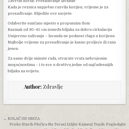
Završni korak: Presađivanje lavande
Kada je reznica uspješno razvila korijen, vrijeme je za
presađivanje. Slijedite ove savjete:
Odaberite sunčano mjesto s propusnim tlom
Razmak od 30–45 cm između biljaka za dobru cirkulaciju
Umjereno zalivanje – lavanda ne podnosi vlagu u korijenu
Najbolje vrijeme za presađivanje je kasno proljeće ili rana
jesen.
Za samo dvije minute rada, otvarate vrata nebrojenim
mogućnostima – i to sve u društvu jedne od najčudesnijih
biljaka na svijetu.
Author:
Zdravlje
Post navigation
← K0LAČ 0D GRIZA
Preko Starih Pločica Na Terasi Izlijte Kameni Tepih: Pogledajte