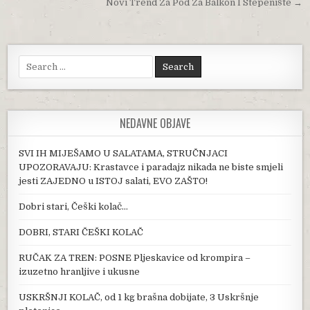
Novi Trend Za Pod Za Balkon I Stepenište →
Search for:
NEDAVNE OBJAVE
SVI IH MIJEŠAMO U SALATAMA, STRUČNJACI
UPOZORAVAJU: Krastavce i paradajz nikada ne biste smjeli
jesti ZAJEDNO u ISTOJ salati, EVO ZAŠTO!
Dobri stari, Češki kolač…
DOBRI, STARI ČEŠKI KOLAČ
RUČAK ZA TREN: POSNE Pljeskavice od krompira –
izuzetno hranljive i ukusne
USKRŠNJI KOLAČ, od 1 kg brašna dobijate, 3 Uskršnje