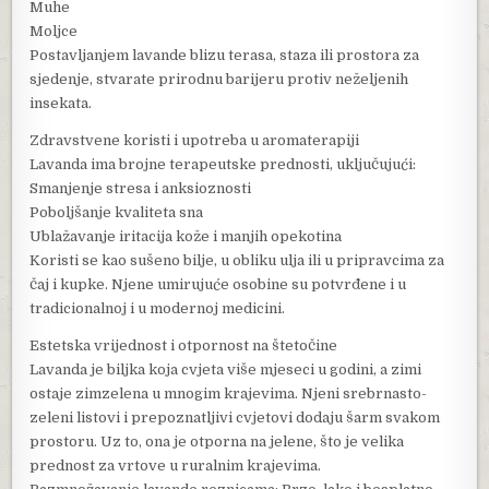
Muhe
Moljce
Postavljanjem lavande blizu terasa, staza ili prostora za
sjedenje, stvarate prirodnu barijeru protiv neželjenih
insekata.
Zdravstvene koristi i upotreba u aromaterapiji
Lavanda ima brojne terapeutske prednosti, uključujući:
Smanjenje stresa i anksioznosti
Poboljšanje kvaliteta sna
Ublažavanje iritacija kože i manjih opekotina
Koristi se kao sušeno bilje, u obliku ulja ili u pripravcima za
čaj i kupke. Njene umirujuće osobine su potvrđene i u
tradicionalnoj i u modernoj medicini.
Estetska vrijednost i otpornost na štetočine
Lavanda je biljka koja cvjeta više mjeseci u godini, a zimi
ostaje zimzelena u mnogim krajevima. Njeni srebrnasto-
zeleni listovi i prepoznatljivi cvjetovi dodaju šarm svakom
prostoru. Uz to, ona je otporna na jelene, što je velika
prednost za vrtove u ruralnim krajevima.