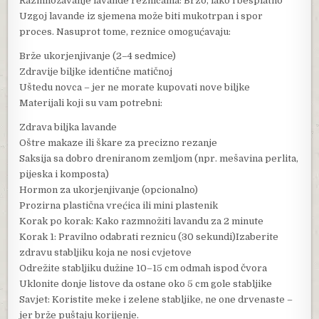
Razmnožavanje lavande reznicama: Brzo, lako i besplatno
Uzgoj lavande iz sjemena može biti mukotrpan i spor
proces. Nasuprot tome, reznice omogućavaju:
Brže ukorjenjivanje (2–4 sedmice)
Zdravije biljke identične matičnoj
Uštedu novca – jer ne morate kupovati nove biljke
Materijali koji su vam potrebni:
Zdrava biljka lavande
Oštre makaze ili škare za precizno rezanje
Saksija sa dobro dreniranom zemljom (npr. mešavina perlita,
pijeska i komposta)
Hormon za ukorjenjivanje (opcionalno)
Prozirna plastična vrećica ili mini plastenik
Korak po korak: Kako razmnožiti lavandu za 2 minute
Korak 1: Pravilno odabrati reznicu (30 sekundi)Izaberite
zdravu stabljiku koja ne nosi cvjetove
Odrežite stabljiku dužine 10–15 cm odmah ispod čvora
Uklonite donje listove da ostane oko 5 cm gole stabljike
Savjet: Koristite meke i zelene stabljike, ne one drvenaste –
jer brže puštaju korijenje.