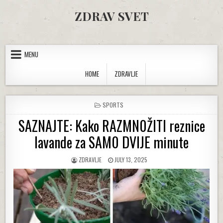
Skip to content
ZDRAV SVET
MENU
HOME
ZDRAVLJE
POSTED IN
SPORTS
SAZNAJTE: Kako RAZMN0ŽITI reznice
lavande za SAM0 DVIJE minute
AUTHOR:
PUBLISHED DATE:
ZDRAVLJE
JULY 13, 2025