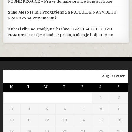
POSNE PROJICE – Prave domaće projice koje svi traže
Suho Meso Iz BiH Proglašeno Za NAJB0LJE NA SVIJETU:
Evo Kako Se Pravilno Suši
Kuhari ribu ne stavljaju u brašno, UVALJAJU JE U OVU
NAMIRNICU: Ulje nikad ne prska, a ukus je bolji 10 puta
August 2026
M
T
W
T
F
S
S
1
2
3
4
5
6
7
8
9
10
11
12
13
14
15
16
17
18
19
20
21
22
23