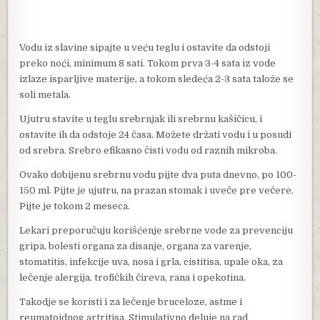
Vodu iz slavine sipajte u veću teglu i ostavite da odstoji
preko noći, minimum 8 sati. Tokom prva 3-4 sata iz vode
izlaze isparljive materije, a tokom sledeća 2-3 sata talože se
soli metala.
Ujutru stavite u teglu srebrnjak ili srebrnu kašičicu, i
ostavite ih da odstoje 24 časa. Možete držati vodu i u posudi
od srebra. Srebro efikasno čisti vodu od raznih mikroba.
Ovako dobijenu srebrnu vodu pijte dva puta dnevno, po 100-
150 ml. Pijte je ujutru, na prazan stomak i uveče pre večere.
Pijte je tokom 2 meseca.
Lekari preporučuju korišćenje srebrne vode za prevenciju
gripa, bolesti organa za disanje, organa za varenje,
stomatitis, infekcije uva, nosa i grla, cistitisa, upale oka, za
lečenje alergija, trofičkih čireva, rana i opekotina.
Takodje se koristi i za lečenje bruceloze, astme i
reumatoidnog artritisa. Stimulativno deluje na rad