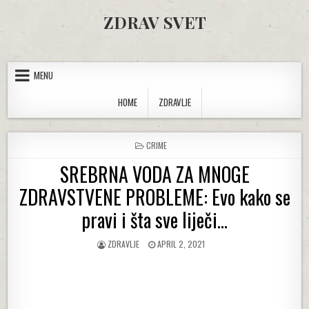
Skip to content
ZDRAV SVET
MENU
HOME
ZDRAVLJE
POSTED IN
CRIME
SREBRNA VODA ZA MNOGE
ZDRAVSTVENE PROBLEME: Evo kako se
pravi i šta sve liječi…
AUTHOR:
PUBLISHED DATE:
ZDRAVLJE
APRIL 2, 2021