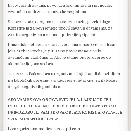
krvotvornih organa, povećava broj limfocita i monocita,
crvenih krvnih zrnaca i nivo hemoglobina.
Srebrna voda, dobijena na navedeni način, je vrlo blaga.
Koristite je za povremeno pročišćavanje organizma, za
zaštitu organizma u vreme epidemije gripa itd.
Idustrijski dobijena srebrna voda ima mnogo veći sadržaj
jona srebra i treba je piti samo povremeno, u vrlo
ograničenim količinama. Ako je stalno pijete, doći će do
akumulacije jona srebra.
To stvara višak srebra u organizmu, koji dovodi do ozbiljnih
metaboličkih poremećaja, depresije, letargije, sivila kože i
drugih negativnih posledica.
AKO VAM SE OVA OBJAVA SVIDJELA, LAJKUJTE JE I
PODIJELITE NA SVOJ PROFIL. UKOLIKO IMATE NEKU
PRIMJEDBU ILI VAM JE OVA OBJAVA KORISNA, OSTAVITE
SVOJ KOMENTAR. HVALA!
Izvor: prirodna-medicina-recepti.com