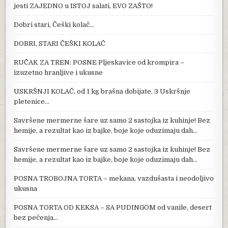
jesti ZAJEDNO u ISTOJ salati, EVO ZAŠTO!
Dobri stari, Češki kolač…
DOBRI, STARI ČEŠKI KOLAČ
RUČAK ZA TREN: POSNE Pljeskavice od krompira –
izuzetno hranljive i ukusne
USKRŠNJI KOLAČ, od 1 kg brašna dobijate, 3 Uskršnje
pletenice…
Savršene mermerne šare uz samo 2 sastojka iz kuhinje! Bez
hemije, a rezultat kao iz bajke, boje koje oduzimaju dah…
Savršene mermerne šare uz samo 2 sastojka iz kuhinje! Bez
hemije, a rezultat kao iz bajke, boje koje oduzimaju dah…
POSNA TROBOJNA TORTA – mekana, vazdušasta i neodoljivo
ukusna
POSNA TORTA OD KEKSA – SA PUDINGOM od vanile, desert
bez pečenja…