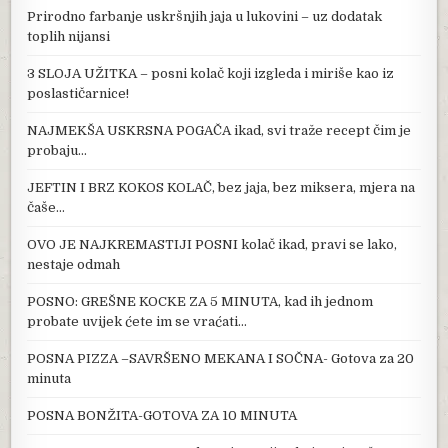
Prirodno farbanje uskršnjih jaja u lukovini – uz dodatak
toplih nijansi
3 SLOJA UŽITKA – posni kolač koji izgleda i miriše kao iz
poslastičarnice!
NAJMEKŠA USKRSNA POGAČA ikad, svi traže recept čim je
probaju…
JEFTIN I BRZ KOKOS KOLAČ, bez jaja, bez miksera, mjera na
čaše…
OVO JE NAJKREMASTIJI POSNI kolač ikad, pravi se lako,
nestaje odmah
POSNO: GREŠNE KOCKE ZA 5 MINUTA, kad ih jednom
probate uvijek ćete im se vraćati…
POSNA PIZZA –SAVRŠENO MEKANA I SOČNA- Gotova za 20
minuta
POSNA BONŽITA-GOTOVA ZA 10 MINUTA