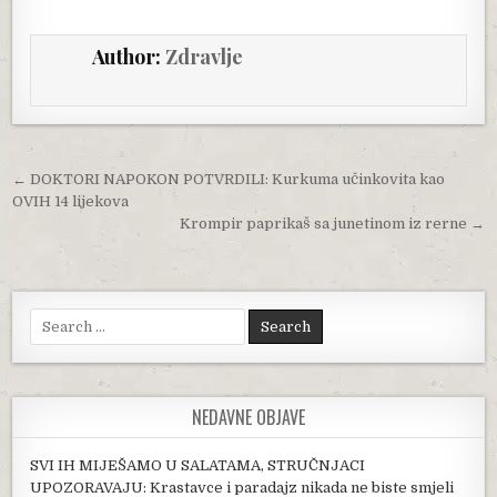
Author:
Zdravlje
Post navigation
← DOKTORI NAPOKON POTVRDILI: Kurkuma učinkovita kao
OVIH 14 lijekova
Krompir paprikaš sa junetinom iz rerne →
Search for:
NEDAVNE OBJAVE
SVI IH MIJEŠAMO U SALATAMA, STRUČNJACI
UPOZORAVAJU: Krastavce i paradajz nikada ne biste smjeli