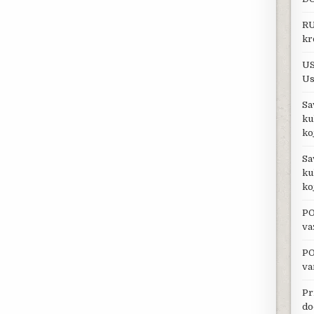
RU
kr
US
Us
Sa
ku
ko
Sa
ku
ko
PO
va
PO
va
Pr
do