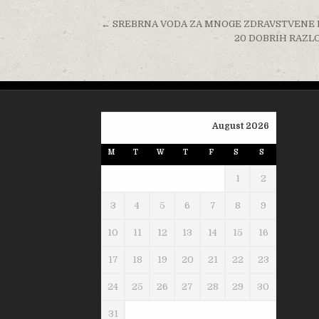
Post navigation
← SREBRNA VODA ZA MNOGE ZDRAVSTVENE PROBL
20 DOBRIH RAZLOG
August 2026
M
T
W
T
F
S
S
1
2
3
4
5
6
7
8
9
10
11
12
13
14
15
16
17
18
19
20
21
22
23
24
25
26
27
28
29
30
31