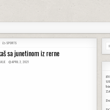
POSTED IN
SPORTS
Se
aš sa junetinom iz rerne
OR:
PUBLISHED DATE:
VLJE
APRIL 2, 2021
SV
UP
bi
ZA
Do
DO