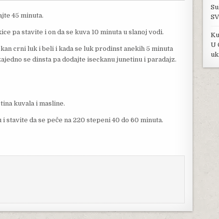
Su
ajte 45 minuta.
SV
ice pa stavite i on da se kuva 10 minuta u slanoj vodi.
Ku
U 
kan crni luk i beli i kada se luk prodinst anekih 5 minuta
uk
zajedno se dinsta pa dodajte iseckanu junetinu i paradajz.
tina kuvala i masline.
u i stavite da se peče na 220 stepeni 40 do 60 minuta.