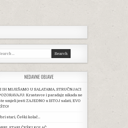
arch for:
NEDAVNE OBJAVE
I IH MIJEŠAMO U SALATAMA, STRUČNJACI
OZORAVAJU: Krastavce i paradajz nikada ne
ste smjeli jesti ZAJEDNO u ISTOJ salati, EVO
ŠTO!
bri stari, Češki kolač…
BRI, STARI ČEŠKI KOLAČ