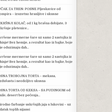
ČAK ZA TREN: POSNE Pljeskavice od
ompira – izuzetno hranljive i ukusne
KRŠNJI KOLAČ, od 1 kg brašna dobijate, 3
kršnje pletenice…
vršene mermerne šare uz samo 2 sastojka iz
hinje! Bez hemije, a rezultat kao iz bajke, boje
je oduzimaju dah…
vršene mermerne šare uz samo 2 sastojka iz
hinje! Bez hemije, a rezultat kao iz bajke, boje
je oduzimaju dah…
SNA TROBOJNA TORTA – mekana,
zdušasta i neodoljivo ukusna
SNA TORTA OD KEKSA – SA PUDINGOM od
nile, desert bez pečenja…
irodno farbanje uskršnjih jaja u lukovini – uz
datak toplih nijansi