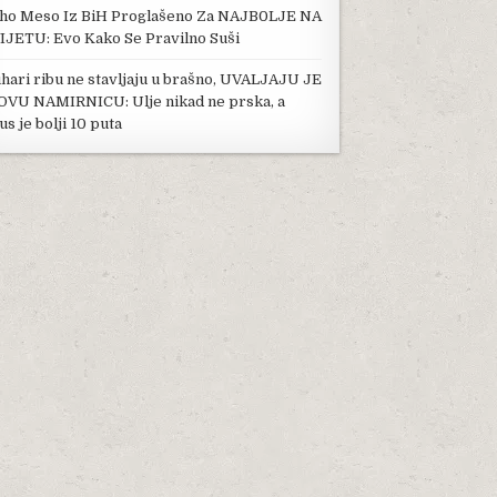
ho Meso Iz BiH Proglašeno Za NAJB0LJE NA
IJETU: Evo Kako Se Pravilno Suši
hari ribu ne stavljaju u brašno, UVALJAJU JE
OVU NAMIRNICU: Ulje nikad ne prska, a
us je bolji 10 puta