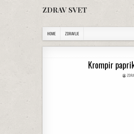
Skip to content
ZDRAV SVET
HOME
ZDRAVLJE
Krompir paprik
AUTH
ZDRA