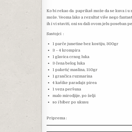
Ko bi rekao da paprikaš može da se kuva i u 
može. Veoma lako a rezultat više nego fantast
ih i vi staviti, oni su dali ovom jelu poseban pe
Sastojci :
1 parče junetine bez kostiju, 300gr
3 – 4 krompira
1 glavica crnog luka
3 čena belog luka
1 paketić maslina, 150gr
1 grančica ruzmarina
4 kašike paradajz pirea
1 veza peršuna
malo mirodjije, po želji
so i biber po ukusu
Priprema :