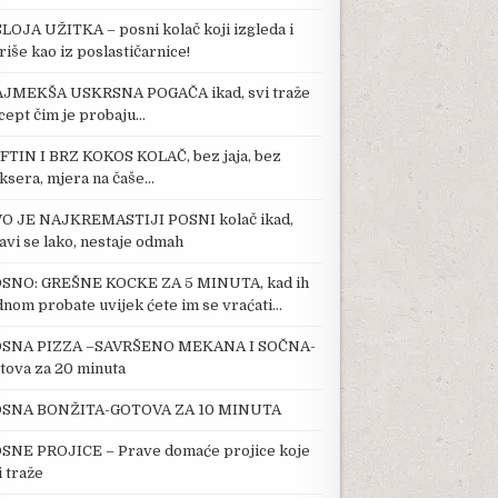
SLOJA UŽITKA – posni kolač koji izgleda i
riše kao iz poslastičarnice!
JMEKŠA USKRSNA POGAČA ikad, svi traže
cept čim je probaju…
FTIN I BRZ KOKOS KOLAČ, bez jaja, bez
ksera, mjera na čaše…
O JE NAJKREMASTIJI POSNI kolač ikad,
avi se lako, nestaje odmah
SNO: GREŠNE KOCKE ZA 5 MINUTA, kad ih
dnom probate uvijek ćete im se vraćati…
SNA PIZZA –SAVRŠENO MEKANA I SOČNA-
tova za 20 minuta
SNA BONŽITA-GOTOVA ZA 10 MINUTA
SNE PROJICE – Prave domaće projice koje
i traže