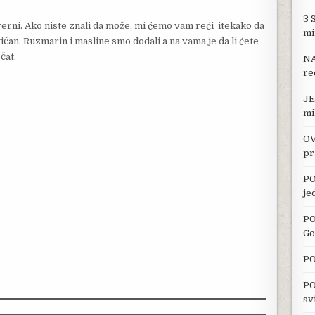
3 
rerni. Ako niste znali da može, mi ćemo vam reći itekako da
mi
ičan. Ruzmarin i masline smo dodali a na vama je da li ćete
čat.
NA
re
JE
mi
OV
pr
PO
je
PO
Go
PO
PO
sv