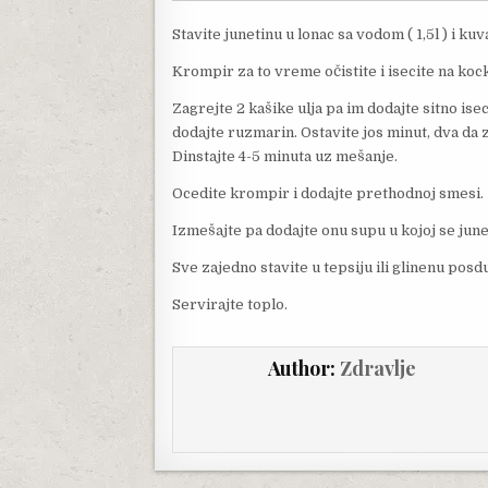
Stavite junetinu u lonac sa vodom ( 1,5l ) i kuv
Krompir za to vreme očistite i isecite na kock
Zagrejte 2 kašike ulja pa im dodajte sitno isec
dodajte ruzmarin. Ostavite jos minut, dva da 
Dinstajte 4-5 minuta uz mešanje.
Ocedite krompir i dodajte prethodnoj smesi.
Izmešajte pa dodajte onu supu u kojoj se june
Sve zajedno stavite u tepsiju ili glinenu posd
Servirajte toplo.
Author:
Zdravlje