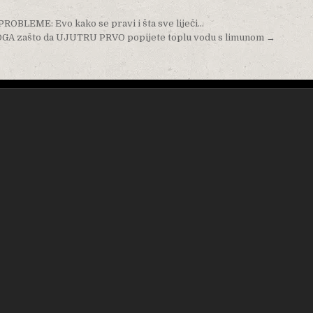
EME: Evo kako se pravi i šta sve liječi…
A zašto da UJUTRU PRVO popijete toplu vodu s limunom →