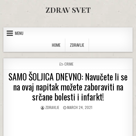
Skip to content
ZDRAV SVET
MENU
HOME
ZDRAVLJE
POSTED IN
CRIME
SAMO ŠOLJICA DNEVNO: Navučete li se
na ovaj napitak možete zaboraviti na
srčane bolesti i infarkt!
AUTHOR:
PUBLISHED DATE:
ZDRAVLJE
MARCH 24, 2021