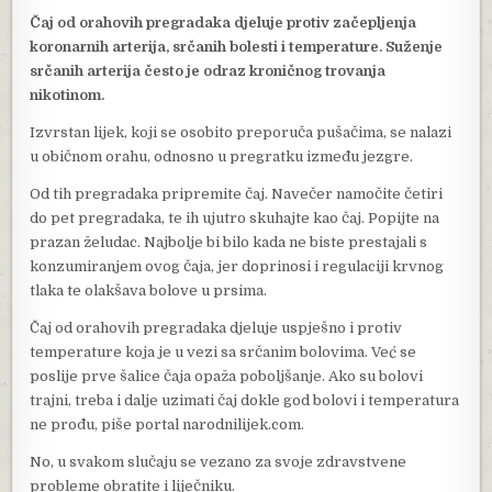
Čaj od orahovih pregradaka djeluje protiv začepljenja
koronarnih arterija, srčanih bolesti i temperature. Suženje
srčanih arterija često je odraz kroničnog trovanja
nikotinom.
Izvrstan lijek, koji se osobito preporuča pušačima, se nalazi
u običnom orahu, odnosno u pregratku između jezgre.
Od tih pregradaka pripremite čaj. Navečer namočite četiri
do pet pregradaka, te ih ujutro skuhajte kao čaj. Popijte na
prazan želudac. Najbolje bi bilo kada ne biste prestajali s
konzumiranjem ovog čaja, jer doprinosi i regulaciji krvnog
tlaka te olakšava bolove u prsima.
Čaj od orahovih pregradaka djeluje uspješno i protiv
temperature koja je u vezi sa srčanim bolovima. Već se
poslije prve šalice čaja opaža poboljšanje. Ako su bolovi
trajni, treba i dalje uzimati čaj dokle god bolovi i temperatura
ne prođu, piše portal narodnilijek.com.
No, u svakom slučaju se vezano za svoje zdravstvene
probleme obratite i liječniku.