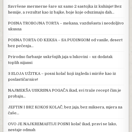
Savršene mermerne šare uz samo 2 sastojka iz kuhinje! Bez
hemije, a rezultat kao iz bajke, boje koje oduzimaju dah…
POSNA TROBOJNA TORTA – mekana, vazdušasta i neodoljivo
ukusna
POSNA TORTA OD KEKSA – SA PUDINGOM od vanile, desert
bez pečenja…
Prirodno farbanje uskršnjih jaja u lukovini – uz dodatak
toplih nijansi
3 SLOJA UŽITKA – posni kolač koji izgleda i miriše kao iz
poslastičarnice!
NAJMEKŠA USKRSNA POGAČA ikad, svi traže recept čim je
probaju…
JEFTIN I BRZ KOKOS KOLAČ, bez jaja, bez miksera, mjera na
čaše…
OVO JE NAJKREMASTIJI POSNI kolač ikad, pravi se lako,
nestaje odmah