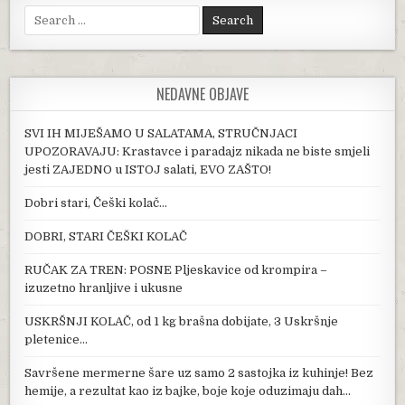
Search for:
NEDAVNE OBJAVE
SVI IH MIJEŠAMO U SALATAMA, STRUČNJACI
UPOZORAVAJU: Krastavce i paradajz nikada ne biste smjeli
jesti ZAJEDNO u ISTOJ salati, EVO ZAŠTO!
Dobri stari, Češki kolač…
DOBRI, STARI ČEŠKI KOLAČ
RUČAK ZA TREN: POSNE Pljeskavice od krompira –
izuzetno hranljive i ukusne
USKRŠNJI KOLAČ, od 1 kg brašna dobijate, 3 Uskršnje
pletenice…
Savršene mermerne šare uz samo 2 sastojka iz kuhinje! Bez
hemije, a rezultat kao iz bajke, boje koje oduzimaju dah…