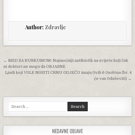
Author:
Zdravlje
Post navigation
← MED SA KURKUMOM: Najmoćniji antibiotik na svijetu koji čak
ni doktori ne mogu da OBJASNE
Ljudi koji V0LE N0SITI CRNU 0DJEĆU imaju 0vih 6 0sobina (br. 4
će vas 0duševiti) →
Search for:
NEDAVNE OBJAVE