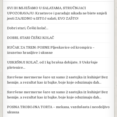
SVI IH MIJEŠAMO U SALATAMA, STRUČNJACI
UPOZORAVAJU: Krastavce i paradajz nikada ne biste smjeli
jesti ZAJEDNO u ISTOJ salati, EVO ZAŠTO!
Dobri stari, Češki kolač…
DOBRI, STARI ČEŠKI KOLAČ
RUČAK ZA TREN: POSNE Pljeskavice od krompira –
izuzetno hranljive i ukusne
USKRŠNJI KOLAČ, od 1 kg brašna dobijate, 3 Uskršnje
pletenice…
Savršene mermerne šare uz samo 2 sastojka iz kuhinje! Bez
hemije, a rezultat kao iz bajke, boje koje oduzimaju dah…
Savršene mermerne šare uz samo 2 sastojka iz kuhinje! Bez
hemije, a rezultat kao iz bajke, boje koje oduzimaju dah…
POSNA TROBOJNA TORTA – mekana, vazdušasta i neodoljivo
ukusna