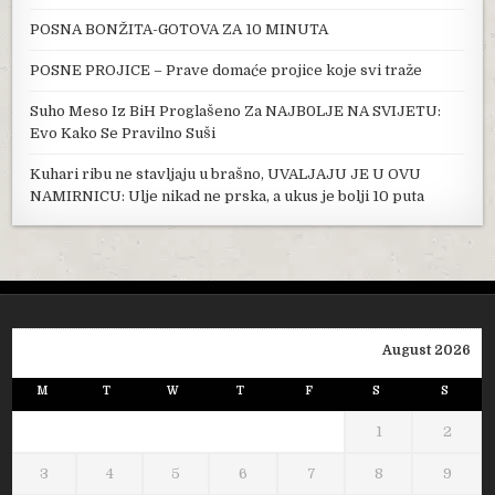
POSNA BONŽITA-GOTOVA ZA 10 MINUTA
POSNE PROJICE – Prave domaće projice koje svi traže
Suho Meso Iz BiH Proglašeno Za NAJB0LJE NA SVIJETU:
Evo Kako Se Pravilno Suši
Kuhari ribu ne stavljaju u brašno, UVALJAJU JE U OVU
NAMIRNICU: Ulje nikad ne prska, a ukus je bolji 10 puta
August 2026
M
T
W
T
F
S
S
1
2
3
4
5
6
7
8
9