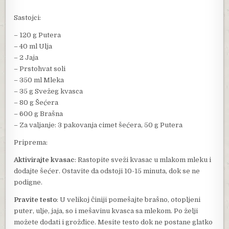
Sastojci:
– 120 g Putera
– 40 ml Ulja
– 2 Jaja
– Prstohvat soli
– 350 ml Mleka
– 35 g Svežeg kvasca
– 80 g Šećera
– 600 g Brašna
– Za valjanje: 3 pakovanja cimet šećera, 50 g Putera
Priprema:
Aktivirajte kvasac
: Rastopite sveži kvasac u mlakom mleku i
dodajte šećer. Ostavite da odstoji 10-15 minuta, dok se ne
podigne.
Pravite testo
: U velikoj činiji pomešajte brašno, otopljeni
puter, ulje, jaja, so i mešavinu kvasca sa mlekom. Po želji
možete dodati i grožđice. Mesite testo dok ne postane glatko