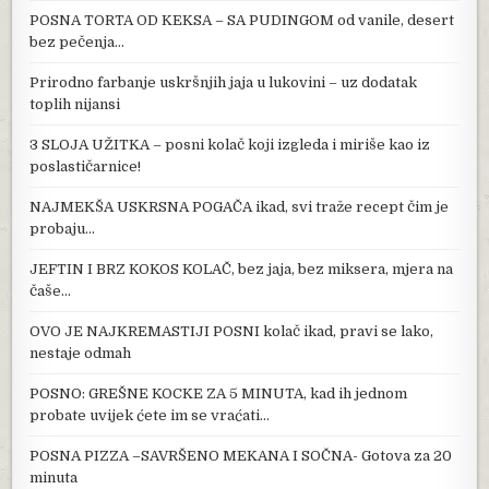
POSNA TORTA OD KEKSA – SA PUDINGOM od vanile, desert
bez pečenja…
Prirodno farbanje uskršnjih jaja u lukovini – uz dodatak
toplih nijansi
3 SLOJA UŽITKA – posni kolač koji izgleda i miriše kao iz
poslastičarnice!
NAJMEKŠA USKRSNA POGAČA ikad, svi traže recept čim je
probaju…
JEFTIN I BRZ KOKOS KOLAČ, bez jaja, bez miksera, mjera na
čaše…
OVO JE NAJKREMASTIJI POSNI kolač ikad, pravi se lako,
nestaje odmah
POSNO: GREŠNE KOCKE ZA 5 MINUTA, kad ih jednom
probate uvijek ćete im se vraćati…
POSNA PIZZA –SAVRŠENO MEKANA I SOČNA- Gotova za 20
minuta