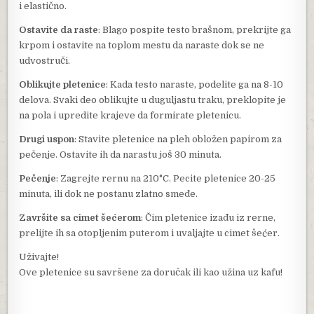
i elastično.
Ostavite da raste
: Blago pospite testo brašnom, prekrijte ga
krpom i ostavite na toplom mestu da naraste dok se ne
udvostruči.
Oblikujte pletenice
: Kada testo naraste, podelite ga na 8-10
delova. Svaki deo oblikujte u duguljastu traku, preklopite je
na pola i upredite krajeve da formirate pletenicu.
Drugi uspon
: Stavite pletenice na pleh obložen papirom za
pečenje. Ostavite ih da narastu još 30 minuta.
Pečenje
: Zagrejte rernu na 210°C. Pecite pletenice 20-25
minuta, ili dok ne postanu zlatno smeđe.
Završite sa cimet šećerom
: Čim pletenice izađu iz rerne,
prelijte ih sa otopljenim puterom i uvaljajte u cimet šećer.
Uživajte!
Ove pletenice su savršene za doručak ili kao užina uz kafu!