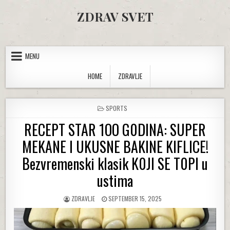
Skip to content
ZDRAV SVET
MENU
HOME
ZDRAVLJE
POSTED IN
SPORTS
RECEPT STAR 1OO G0DINA: SUPER
MEKANE I UKUSNE BAKINE KIFLICE!
Bezvremenski klasik K0JI SE T0PI u
ustima
AUTHOR:
PUBLISHED DATE:
ZDRAVLJE
SEPTEMBER 15, 2025