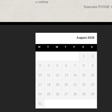
u ustima
Starinske POSNE V
August 2026
M
T
W
T
F
S
S
1
2
3
4
5
6
7
8
9
10
11
12
13
14
15
16
17
18
19
20
21
22
23
24
25
26
27
28
29
30
31