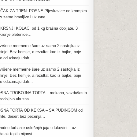
ČAK ZA TREN: POSNE Pljeskavice od krompira
zuzetno hranljive i ukusne
KRŠNJI KOLAČ, od 1 kg brašna dobijate, 3
kršnje pletenice…
vršene mermerne šare uz samo 2 sastojka iz
inje! Bez hemije, a rezultat kao iz bajke, boje
je oduzimaju dah…
vršene mermerne šare uz samo 2 sastojka iz
inje! Bez hemije, a rezultat kao iz bajke, boje
je oduzimaju dah…
SNA TROBOJNA TORTA – mekana, vazdušasta
neodoljivo ukusna
SNA TORTA OD KEKSA – SA PUDINGOM od
nile, desert bez pečenja…
rodno farbanje uskršnjih jaja u lukovini – uz
atak toplih nijansi