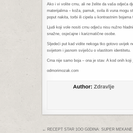
Ako i vi volite crnu, ali ne želite da vaša odjeća 
materijalima – koža, pamuk, svila ili vuna mogu stv
poput nakita, torbi ili cipela u kontrastnim bojama
Ljudi koji vole nositi crnu odjeću nisu nužno hladni,
snažne, osjećajne i karizmatične osobe.
Sljedeći put kad vidite nekoga tko gotovo uvijek 
svijetom i jasnom sviješću o vlastitom identitetu.
Crna nije samo boja – ona je stav. A kod onih koji j
odmorimozak.com
Author:
Zdravlje
Post navigation
← RECEPT STAR 1OO G0DINA: SUPER MEKANE I U