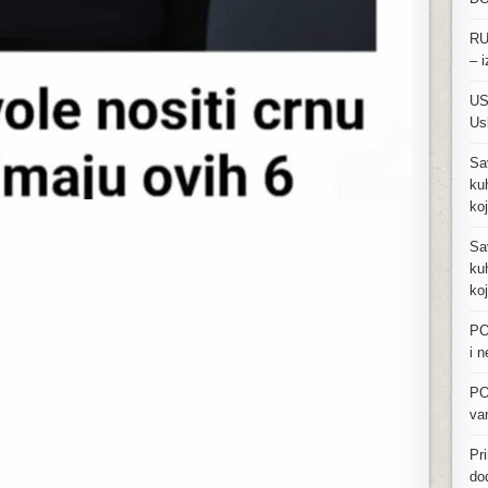
RU
– i
US
Us
Sa
kuh
ko
Sa
kuh
ko
PO
i 
PO
va
Pri
dod