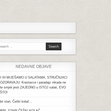
rch for:
NEDAVNE OBJAVE
I IH MIJEŠAMO U SALATAMA, STRUČNJACI
OZORAVAJU: Krastavce i paradajz nikada ne
ste smjeli jesti ZAJEDNO u ISTOJ salati, EVO
ŠTO!
bri stari, Češki kolač…
BRI, STARI ČEŠKI KOLAČ