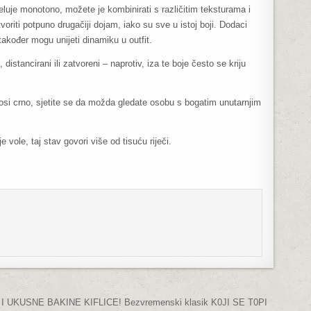
djeluje monotono, možete je kombinirati s različitim teksturama i
oriti potpuno drugačiji dojam, iako su sve u istoj boji. Dodaci
 također mogu unijeti dinamiku u outfit.
 distancirani ili zatvoreni – naprotiv, iza te boje često se kriju
nosi crno, sjetite se da možda gledate osobu s bogatim unutarnjim
e vole, taj stav govori više od tisuću riječi.
KUSNE BAKINE KIFLICE! Bezvremenski klasik K0JI SE T0PI