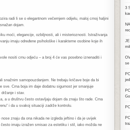
3 
kao
zira radi li se o elegantnom večernjem odijelu, maloj crnoj haljini
NA
a snažan dojam.
re
ku moći, elegancije, ozbiljnosti, ali i misterioznosti. Istraživanja
JE
ijevanju imaju određene psihološke i karakterne osobine koje ih
mi
vole nositi crnu odjeću – a broj 4 će vas posebno iznenaditi i
OV
se
PO
je
, ali snažnim samopouzdanjem. Ne trebaju kričave boje da bi
ore sve. Crna boja im daje dodatnu sigurnost jer smanjuje
PO
 držanje i stav.
Go
ka, a u društvu često ostavljaju dojam da znaju što rade. Crna
u“ i da u svakoj situaciji zadrže kontrolu.
PO
PO
e nose znaju da ona nikada ne izgleda jeftino i da je uvijek
tr
e često imaju izražen smisao za estetiku i stil, iako možda ne