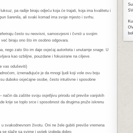
Su
SV
ksuz, pa radije biraju odjeću koja će trajati, koja ima kvalitetu i
un šarenila, ali svaki komad ima svoje mjesto i svrhu.
Ku
OV
bol
referiraju često su neovisni, samosvjesni i čvrsti u svojim
, već biraju ono što im osobno odgovara.
, nego zato što im daje osjećaj autoriteta i unutarnje snage. U
java kao ozbiljne, pouzdane i fokusirane na ciljeve.
e vas oduševiti)
adnoćom, iznenađujuće je da mnogi ljudi koji vole ovu boju
 su duboko osjećajne osobe, često intuitivne i sposobne
 način da zaštite svoju osjetljivu prirodu od previše vanjskih
ade krije se toplo srce i sposobnost da drugima pruže iskrenu
ti u svakodnevnom životu. Oni ne žele gubiti previše vremena
a se slaže sa svime i uvijek izgleda dobro.