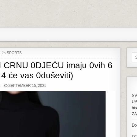
POSTED IN
SPORTS
Sea
TI CRNU 0DJEĆU imaju 0vih 6
 4 će vas 0duševiti)
PUBLISHED DATE:
E
SEPTEMBER 15, 2025
SV
UP
bi
ZA
Do
DO