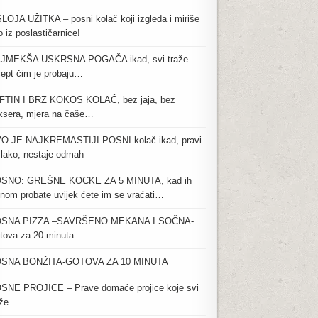
SLOJA UŽITKA – posni kolač koji izgleda i miriše
 iz poslastičarnice!
JMEKŠA USKRSNA POGAČA ikad, svi traže
cept čim je probaju…
FTIN I BRZ KOKOS KOLAČ, bez jaja, bez
ksera, mjera na čaše…
O JE NAJKREMASTIJI POSNI kolač ikad, pravi
 lako, nestaje odmah
SNO: GREŠNE KOCKE ZA 5 MINUTA, kad ih
dnom probate uvijek ćete im se vraćati…
SNA PIZZA –SAVRŠENO MEKANA I SOČNA-
tova za 20 minuta
SNA BONŽITA-GOTOVA ZA 10 MINUTA
SNE PROJICE – Prave domaće projice koje svi
aže