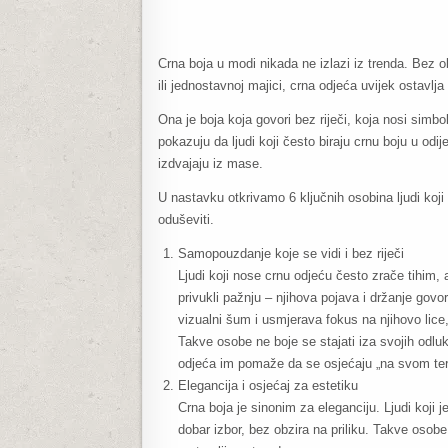
Crna boja u modi nikada ne izlazi iz trenda. Bez ob
ili jednostavnoj majici, crna odjeća uvijek ostavlj
Ona je boja koja govori bez riječi, koja nosi simboli
pokazuju da ljudi koji često biraju crnu boju u od
izdvajaju iz mase.
U nastavku otkrivamo 6 ključnih osobina ljudi koji 
oduševiti.
Samopouzdanje koje se vidi i bez riječi
Ljudi koji nose crnu odjeću često zrače tihim
privukli pažnju – njihova pojava i držanje gov
vizualni šum i usmjerava fokus na njihovo lice,
Takve osobe ne boje se stajati iza svojih odlu
odjeća im pomaže da se osjećaju „na svom teren
Elegancija i osjećaj za estetiku
Crna boja je sinonim za eleganciju. Ljudi koji j
dobar izbor, bez obzira na priliku. Takve osob