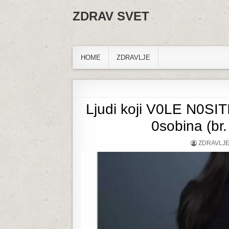
Skip to content
ZDRAV SVET
HOME
ZDRAVLJE
Ljudi koji V0LE N0SI
0sobina (br.
AUTHOR:
ZDRAVLJ