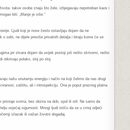
ivota: takve osobe znaju što žele, izbjegavaju nepotreban kaos i
mogao biti: „Manje je više.“
rije. Ljudi koji je nose često ostavljaju dojam da ne
 o sebi, ne dijele previše privatnih detalja i biraju kome će se
gima jer stvara dojam da uvijek postoji još nešto skriveno, nešto
udi otkrivaju polako, sloj po sloj.
aju našu unutarnju energiju i način na koji želimo da nas drugi
iciranost, zaštitu, ali i introspekciju. Ona je poput praznog platna
pristaje svima, bez obzira na dob, spol ili stil. Ne samo da
telju osjećaj sigurnosti. Mnogi ljudi ističu da se u crnoj odjeći
ernji izlazak ili važan životni događaj.