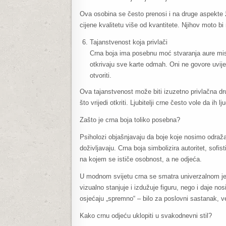
Ova osobina se često prenosi i na druge aspekte ž
cijene kvalitetu više od kvantitete. Njihov moto bi 
Tajanstvenost koja privlači
Crna boja ima posebnu moć stvaranja aure miste
otkrivaju sve karte odmah. Oni ne govore uvijek
otvoriti.
Ova tajanstvenost može biti izuzetno privlačna dru
što vrijedi otkriti. Ljubitelji crne često vole da ih lj
Zašto je crna boja toliko posebna?
Psiholozi objašnjavaju da boje koje nosimo odražav
doživljavaju. Crna boja simbolizira autoritet, sofist
na kojem se ističe osobnost, a ne odjeća.
U modnom svijetu crna se smatra univerzalnom jer 
vizualno stanjuje i izdužuje figuru, nego i daje nosi
osjećaju „spremno“ – bilo za poslovni sastanak, več
Kako crnu odjeću uklopiti u svakodnevni stil?