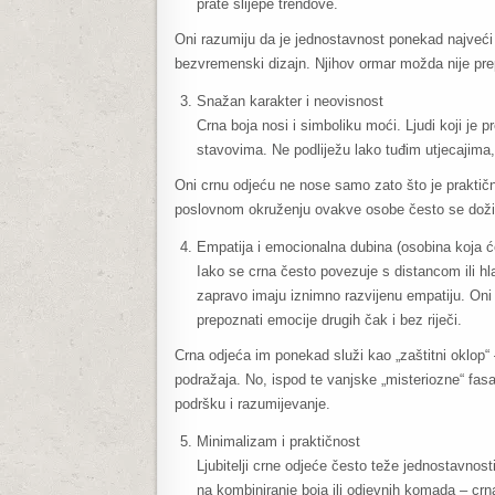
prate slijepe trendove.
Oni razumiju da je jednostavnost ponekad najveći lu
bezvremenski dizajn. Njihov ormar možda nije prep
Snažan karakter i neovisnost
Crna boja nosi i simboliku moći. Ljudi koji je p
stavovima. Ne podliježu lako tuđim utjecajima
Oni crnu odjeću ne nose samo zato što je praktična
poslovnom okruženju ovakve osobe često se doživl
Empatija i emocionalna dubina (osobina koja ć
Iako se crna često povezuje s distancom ili hl
zapravo imaju iznimno razvijenu empatiju. Oni
prepoznati emocije drugih čak i bez riječi.
Crna odjeća im ponekad služi kao „zaštitni oklop“ –
podražaja. No, ispod te vanjske „misteriozne“ fas
podršku i razumijevanje.
Minimalizam i praktičnost
Ljubitelji crne odjeće često teže jednostavnos
na kombiniranje boja ili odjevnih komada – crn