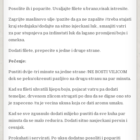
Posolite ih i poparite. Uvaljajte filete u brano,visak istresite.
Zagrijte maslinovo ulje /pazite da ga ne zapalite //treba stajati
kraj stednjaka//dodajte na sitno isjeckani luk , smanjiti vatri
za par stupnjeva pa izdinstati luk da lagano promijeni boju i
omeksa.
Dodati filete, prepecite s jedne i druge strane.
Pečenje:
Pustiti dvije-tri minute sa jedne strane /NE BOSTI VILICOM
dok se peku/okrenuti pazljivo na drugu stranu na par minuta.
Kad su fileti uhvatili lijepu boju, pojacat vatru pa dodati
temeljac, drvenom zlicom strugati po dnu da se digne ono sto
je zapeceno /tu je vecina ukusa koja ce dati aromu umaku.
Kad se sve zgusnulo dodati mlijeko pustiti da sve kuha par
minuta da se malo reducira. Dodati sitno nasjeckani persin i
cesnjak.
Prokuhati i servirati. Po uksu dodatno posoliti i popariti