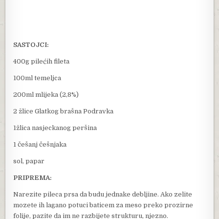
SASTOJCI:
400g pilećih fileta
100ml temeljca
200ml mlijeka (2,8%)
2 žlice Glatkog brašna Podravka
1žlica nasjeckanog peršina
1 češanj češnjaka
sol, papar
PRIPREMA:
Narezite pileca prsa da budu jednake debljine. Ako zelite
mozete ih lagano potuci baticem za meso preko prozirne
folije, pazite da im ne razbijete strukturu, njezno.