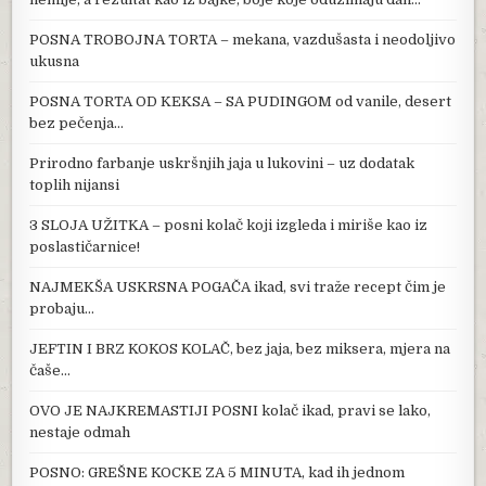
POSNA TROBOJNA TORTA – mekana, vazdušasta i neodoljivo
ukusna
POSNA TORTA OD KEKSA – SA PUDINGOM od vanile, desert
bez pečenja…
Prirodno farbanje uskršnjih jaja u lukovini – uz dodatak
toplih nijansi
3 SLOJA UŽITKA – posni kolač koji izgleda i miriše kao iz
poslastičarnice!
NAJMEKŠA USKRSNA POGAČA ikad, svi traže recept čim je
probaju…
JEFTIN I BRZ KOKOS KOLAČ, bez jaja, bez miksera, mjera na
čaše…
OVO JE NAJKREMASTIJI POSNI kolač ikad, pravi se lako,
nestaje odmah
POSNO: GREŠNE KOCKE ZA 5 MINUTA, kad ih jednom