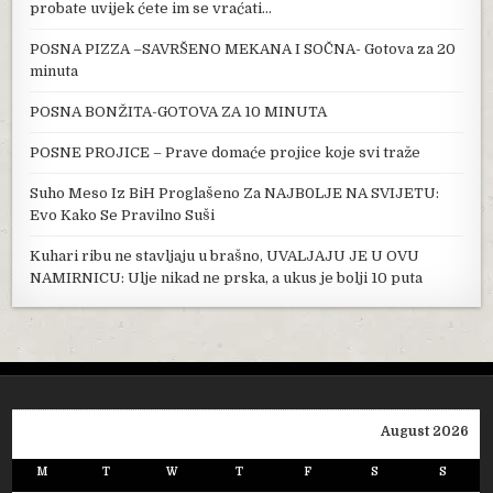
probate uvijek ćete im se vraćati…
POSNA PIZZA –SAVRŠENO MEKANA I SOČNA- Gotova za 20
minuta
POSNA BONŽITA-GOTOVA ZA 10 MINUTA
POSNE PROJICE – Prave domaće projice koje svi traže
Suho Meso Iz BiH Proglašeno Za NAJB0LJE NA SVIJETU:
Evo Kako Se Pravilno Suši
Kuhari ribu ne stavljaju u brašno, UVALJAJU JE U OVU
NAMIRNICU: Ulje nikad ne prska, a ukus je bolji 10 puta
August 2026
M
T
W
T
F
S
S