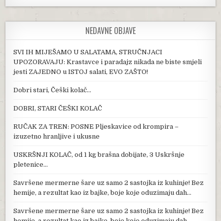
NEDAVNE OBJAVE
SVI IH MIJEŠAMO U SALATAMA, STRUČNJACI
UPOZORAVAJU: Krastavce i paradajz nikada ne biste smjeli
jesti ZAJEDNO u ISTOJ salati, EVO ZAŠTO!
Dobri stari, Češki kolač…
DOBRI, STARI ČEŠKI KOLAČ
RUČAK ZA TREN: POSNE Pljeskavice od krompira –
izuzetno hranljive i ukusne
USKRŠNJI KOLAČ, od 1 kg brašna dobijate, 3 Uskršnje
pletenice…
Savršene mermerne šare uz samo 2 sastojka iz kuhinje! Bez
hemije, a rezultat kao iz bajke, boje koje oduzimaju dah…
Savršene mermerne šare uz samo 2 sastojka iz kuhinje! Bez
hemije, a rezultat kao iz bajke, boje koje oduzimaju dah…