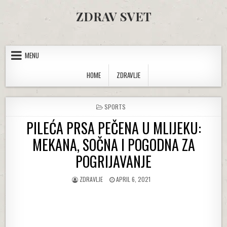
Skip to content
ZDRAV SVET
MENU
HOME
ZDRAVLJE
POSTED IN
SPORTS
PILEĆA PRSA PEČENA U MLIJEKU:
MEKANA, SOČNA I POGODNA ZA
POGRIJAVANJE
AUTHOR:
PUBLISHED DATE:
ZDRAVLJE
APRIL 6, 2021