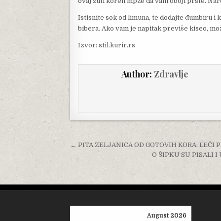
ovaj žuti koren mpže da vam oboji prste. Na
Istisnite sok od limuna, te dodajte đumbiru 
bibera. Ako vam je napitak previše kiseo, mo
Izvor: stil.kurir.rs
Author:
Zdravlje
Post navigation
← PITA ZELJANICA OD GOTOVIH KORA: LEČI 
O ŠIPKU SU PISALI I
August 2026