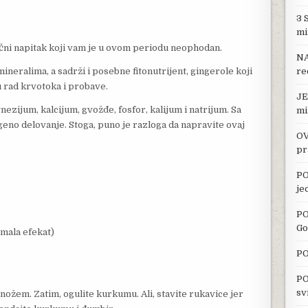
3 
mi
i napitak koji vam je u ovom periodu neophodan.
NA
neralima, a sadrži i posebne fitonutrijent, gingerole koji
re
u rad krvotoka i probave.
JE
ezijum, kalcijum, gvožđe, fosfor, kalijum i natrijum. Sa
mi
eno delovanje. Stoga, puno je razloga da napravite ovaj
OV
pr
PO
je
PO
Go
imala efekat)
PO
PO
sv
nožem. Zatim, ogulite kurkumu. Ali, stavite rukavice jer