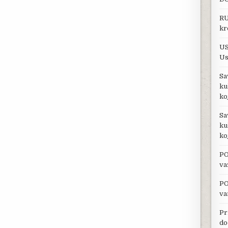
RU
kr
US
Us
Sa
ku
ko
Sa
ku
ko
PO
va
PO
va
Pr
do