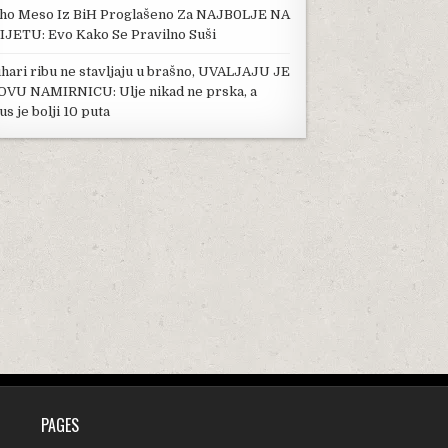
ho Meso Iz BiH Proglašeno Za NAJB0LJE NA
IJETU: Evo Kako Se Pravilno Suši
hari ribu ne stavljaju u brašno, UVALJAJU JE
OVU NAMIRNICU: Ulje nikad ne prska, a
us je bolji 10 puta
PAGES