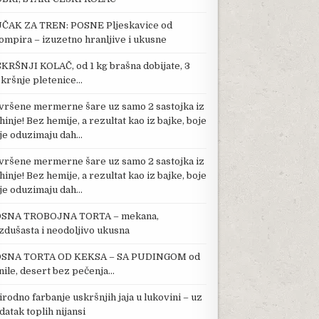
ČAK ZA TREN: POSNE Pljeskavice od
ompira – izuzetno hranljive i ukusne
KRŠNJI KOLAČ, od 1 kg brašna dobijate, 3
kršnje pletenice…
vršene mermerne šare uz samo 2 sastojka iz
hinje! Bez hemije, a rezultat kao iz bajke, boje
je oduzimaju dah…
vršene mermerne šare uz samo 2 sastojka iz
hinje! Bez hemije, a rezultat kao iz bajke, boje
je oduzimaju dah…
SNA TROBOJNA TORTA – mekana,
zdušasta i neodoljivo ukusna
SNA TORTA OD KEKSA – SA PUDINGOM od
nile, desert bez pečenja…
irodno farbanje uskršnjih jaja u lukovini – uz
datak toplih nijansi