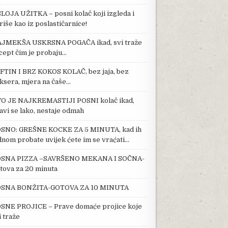
SLOJA UŽITKA – posni kolač koji izgleda i
riše kao iz poslastičarnice!
JMEKŠA USKRSNA POGAČA ikad, svi traže
cept čim je probaju…
FTIN I BRZ KOKOS KOLAČ, bez jaja, bez
ksera, mjera na čaše…
O JE NAJKREMASTIJI POSNI kolač ikad,
avi se lako, nestaje odmah
SNO: GREŠNE KOCKE ZA 5 MINUTA, kad ih
dnom probate uvijek ćete im se vraćati…
SNA PIZZA –SAVRŠENO MEKANA I SOČNA-
tova za 20 minuta
SNA BONŽITA-GOTOVA ZA 10 MINUTA
SNE PROJICE – Prave domaće projice koje
i traže