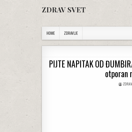
Skip to content
ZDRAV SVET
HOME
ZDRAVLJE
PIJTE NAPITAK OD ĐUMBIRA 
otporan 
AUTHO
ZDRAV