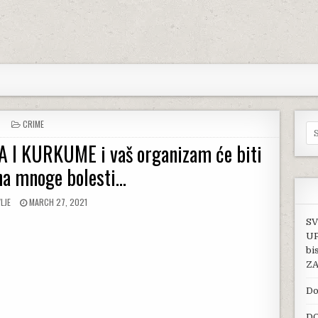
POSTED IN
CRIME
Se
I KURKUME i vaš organizam će biti
na mnoge bolesti…
R:
PUBLISHED DATE:
LJE
MARCH 27, 2021
SV
UP
bi
ZA
Do
DO