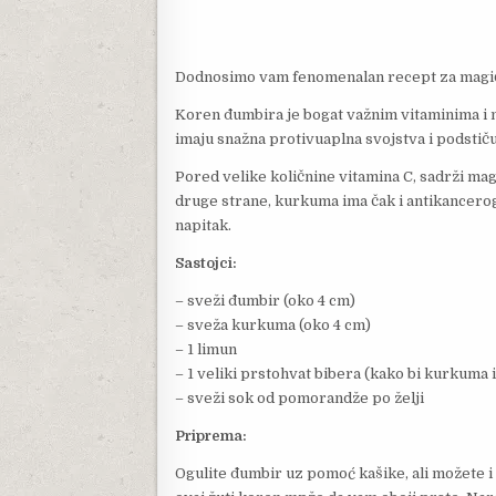
Dodnosimo vam fenomenalan recept za magičn
Koren đumbira je bogat važnim vitaminima i mi
imaju snažna protivuaplna svojstva i podstič
Pored velike količnine vitamina C, sadrži magn
druge strane, kurkuma ima čak i antikancerog
napitak.
Sastojci:
– sveži đumbir (oko 4 cm)
– sveža kurkuma (oko 4 cm)
– 1 limun
– 1 veliki prstohvat bibera (kako bi kurkuma 
– sveži sok od pomorandže po želji
Priprema:
Ogulite đumbir uz pomoć kašike, ali možete i 