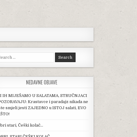
arch for:
NEDAVNE OBJAVE
I IH MIJEŠAMO U SALATAMA, STRUČNJACI
OZORAVAJU: Krastavce i paradajz nikada ne
ste smjeli jesti ZAJEDNO u ISTOJ salati, EVO
ŠTO!
bri stari, Češki kolač…
BRI, STARI ČEŠKI KOLAČ