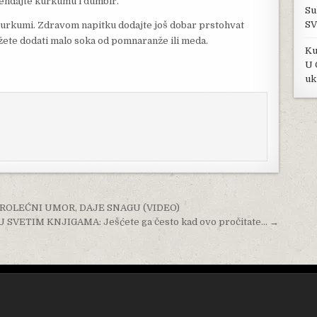
rendajte kurkumu i đumbir.
Su
SV
i kurkumi. Zdravom napitku dodajte još dobar prstohvat
žete dodati malo soka od pomnaranže ili meda.
Ku
U 
uk
PROLEĆNI UMOR, DAJE SNAGU (VIDEO)
 U SVETIM KNJIGAMA: Ješćete ga često kad ovo pročitate… →