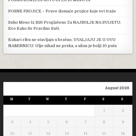
POSNE PROJICE – Prave domaće projice koje svi traže
Suho Meso Iz BiH Proglašeno Za NAJB0LJE NA SVIJETU:
Evo Kako Se Pravilno Suši
Kuhari ribu ne stavljaju u brašno, UVALJAJU JE U OVU
NAMIRNICU: Ulje nikad ne prska, a ukus je bolji 10 puta
August 2026
M
T
W
T
F
S
S
1
2
3
4
5
6
7
8
9
10
11
12
13
14
15
16