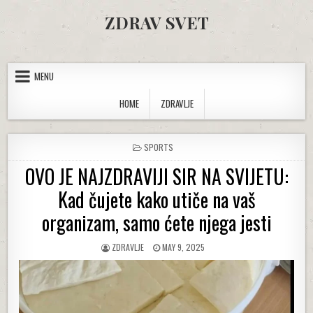
Skip to content
ZDRAV SVET
MENU
HOME
ZDRAVLJE
POSTED IN
SPORTS
OVO JE NAJZDRAVIJI SIR NA SVIJETU:
Kad čujete kako utiče na vaš
organizam, samo ćete njega jesti
AUTHOR:
PUBLISHED DATE:
ZDRAVLJE
MAY 9, 2025