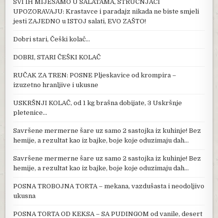
SVI IH MIJEŠAMO U SALATAMA, STRUČNJACI
UPOZORAVAJU: Krastavce i paradajz nikada ne biste smjeli
jesti ZAJEDNO u ISTOJ salati, EVO ZAŠTO!
Dobri stari, Češki kolač…
DOBRI, STARI ČEŠKI KOLAČ
RUČAK ZA TREN: POSNE Pljeskavice od krompira –
izuzetno hranljive i ukusne
USKRŠNJI KOLAČ, od 1 kg brašna dobijate, 3 Uskršnje
pletenice…
Savršene mermerne šare uz samo 2 sastojka iz kuhinje! Bez
hemije, a rezultat kao iz bajke, boje koje oduzimaju dah…
Savršene mermerne šare uz samo 2 sastojka iz kuhinje! Bez
hemije, a rezultat kao iz bajke, boje koje oduzimaju dah…
POSNA TROBOJNA TORTA – mekana, vazdušasta i neodoljivo
ukusna
POSNA TORTA OD KEKSA – SA PUDINGOM od vanile, desert