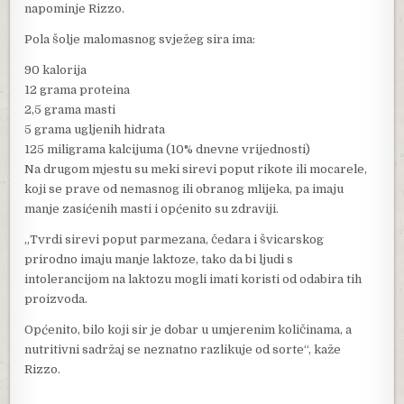
napominje Rizzo.
Pola šolje malomasnog svježeg sira ima:
90 kalorija
12 grama proteina
2,5 grama masti
5 grama ugljenih hidrata
125 miligrama kalcijuma (10% dnevne vrijednosti)
Na drugom mjestu su meki sirevi poput rikote ili mocarele,
koji se prave od nemasnog ili obranog mlijeka, pa imaju
manje zasićenih masti i općenito su zdraviji.
„Tvrdi sirevi poput parmezana, čedara i švicarskog
prirodno imaju manje laktoze, tako da bi ljudi s
intolerancijom na laktozu mogli imati koristi od odabira tih
proizvoda.
Općenito, bilo koji sir je dobar u umjerenim količinama, a
nutritivni sadržaj se neznatno razlikuje od sorte“, kaže
Rizzo.