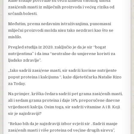
Rane studije potvrdile su vezu između visokog unosa
zasićenih masti iz mliječnih proizvoda i većeg rizika od
srčanih bolesti.
Međutim, prema nedavnim istraživanjima, punomasni
mliječni proizvodi možda nisu tako nezdravi kao što se
mislilo.
Pregled studija iz 2023. zaključio je da je sir “bogat
nutrijentima” i da ima “neutralne do umjerene koristi za
ljudsko zdravlje”.
„Iako sadrži zasićene masti, sir sadrži korisne nutrijente
poput proteina i kalcijuma “, kaže dijetetičarka Natalie Rizo
za Today.
Na primjer, kriška čedara sadrži pet grama zasićenih masti,
ali i sedam grama proteina i daje 14% preporučene dnevne
vrijednosti kalcija. Osim toga, sir sadrži vitamine A i B. Koji
sir je najzdraviji?
“Rekao bih da je najzdraviji izbor svježi sir . Sadrži manje
zasićenih masti i više proteina od većine drugih sireva”,