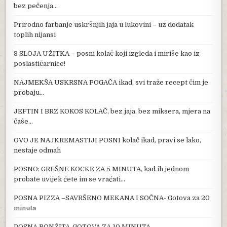
bez pečenja…
Prirodno farbanje uskršnjih jaja u lukovini – uz dodatak
toplih nijansi
3 SLOJA UŽITKA – posni kolač koji izgleda i miriše kao iz
poslastičarnice!
NAJMEKŠA USKRSNA POGAČA ikad, svi traže recept čim je
probaju…
JEFTIN I BRZ KOKOS KOLAČ, bez jaja, bez miksera, mjera na
čaše…
OVO JE NAJKREMASTIJI POSNI kolač ikad, pravi se lako,
nestaje odmah
POSNO: GREŠNE KOCKE ZA 5 MINUTA, kad ih jednom
probate uvijek ćete im se vraćati…
POSNA PIZZA –SAVRŠENO MEKANA I SOČNA- Gotova za 20
minuta
POSNA BONŽITA-GOTOVA ZA 10 MINUTA