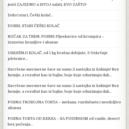
jesti ZAJEDNO u ISTOJ salati, EVO ZAŠTO!
Dobri stari, Češki kolač…
DOBRI, STARI ČEŠKI KOLAČ
RUČAK ZA TREN: POSNE Pljeskavice od krompira –
izuzetno hranljive i ukusne
USKRŠNJI KOLAČ, od 1 kg brašna dobijate, 3 Uskršnje
pletenice…
Savršene mermerne šare uz samo 2 sastojka iz kuhinje! Bez
hemije, a rezultat kao iz bajke, boje koje oduzimaju dah…
Savršene mermerne šare uz samo 2 sastojka iz kuhinje! Bez
hemije, a rezultat kao iz bajke, boje koje oduzimaju dah…
POSNA TROBOJNA TORTA – mekana, vazdušasta i neodoljivo
ukusna
POSNA TORTA OD KEKSA – SA PUDINGOM od vanile, desert
bez pečenja…