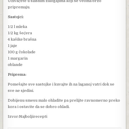
Uživaćete u slasnim zalogajima koji se veoma brzo
pripremaju.
Sastojci:
1/2 l mleka
1/2 kg šećera
4 kašike brašna
1 jaje
100 g čokolade
1 margarin
oblande
Priprema:
Pomešajte sve sastojke i kuvajte ih na laganoj vatri dok se
sve ne sjedini.
Dobijenu smesu malo ohladite pa prelijte ravnomerno preko
kora i ostavite da se dobro ohladi.
Izvor:Najboljirecepti