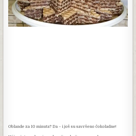
Oblande za 10 minuta? Da – i još su savršeno čokoladne!