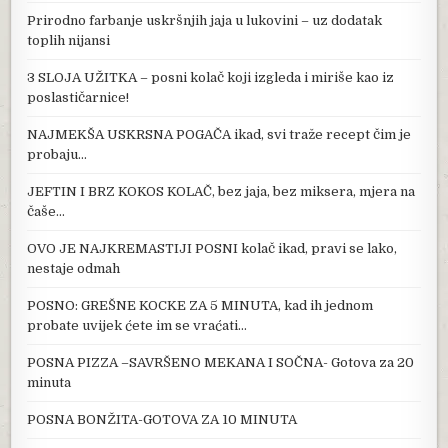
Prirodno farbanje uskršnjih jaja u lukovini – uz dodatak
toplih nijansi
3 SLOJA UŽITKA – posni kolač koji izgleda i miriše kao iz
poslastičarnice!
NAJMEKŠA USKRSNA POGAČA ikad, svi traže recept čim je
probaju…
JEFTIN I BRZ KOKOS KOLAČ, bez jaja, bez miksera, mjera na
čaše…
OVO JE NAJKREMASTIJI POSNI kolač ikad, pravi se lako,
nestaje odmah
POSNO: GREŠNE KOCKE ZA 5 MINUTA, kad ih jednom
probate uvijek ćete im se vraćati…
POSNA PIZZA –SAVRŠENO MEKANA I SOČNA- Gotova za 20
minuta
POSNA BONŽITA-GOTOVA ZA 10 MINUTA