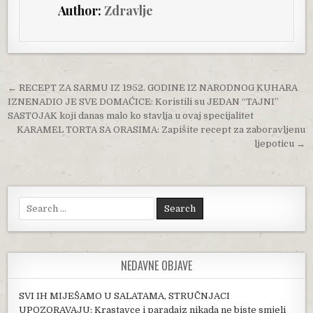
Author:
Zdravlje
Post navigation
← RECEPT ZA SARMU IZ 1952. GODINE IZ NARODNOG KUHARA
IZNENADIO JE SVE DOMAĆICE: Koristili su JEDAN “TAJNI”
SASTOJAK koji danas malo ko stavlja u ovaj specijalitet
KARAMEL TORTA SA ORASIMA: Zapišite recept za zaboravljenu
ljepoticu →
Search for:
NEDAVNE OBJAVE
SVI IH MIJEŠAMO U SALATAMA, STRUČNJACI
UPOZORAVAJU: Krastavce i paradajz nikada ne biste smjeli