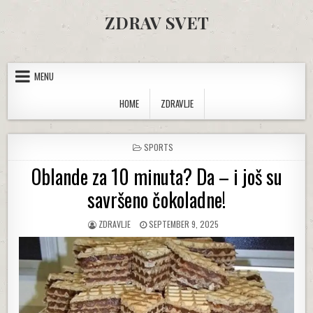
Skip to content
ZDRAV SVET
MENU
HOME
ZDRAVLJE
POSTED IN
SPORTS
Oblande za 10 minuta? Da – i još su
savršeno čokoladne!
AUTHOR:
PUBLISHED DATE:
ZDRAVLJE
SEPTEMBER 9, 2025