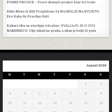
POSNE PROJICE – Prave domaće projice koje svi traže
Suho Meso Iz BiH Proglašeno Za NAJB0LJE NA SVIJETU:
Evo Kako Se Pravilno Suši
Kuhari ribu ne stavljaju u brašno, UVALJAJU JE U OVU
NAMIRNICU: Ulje nikad ne prska, a ukus je bolji 10 puta
August 2026
M
T
W
T
F
S
S
1
2
3
4
5
6
7
8
9
10
11
12
13
14
15
16