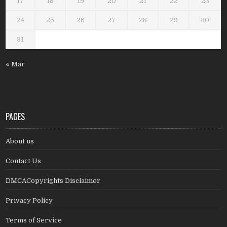
17
18
19
20
21
22
23
24
25
26
27
28
29
30
31
« Mar
PAGES
About us
Contact Us
DMCACopyrights Disclaimer
Privacy Policy
Terms of Service