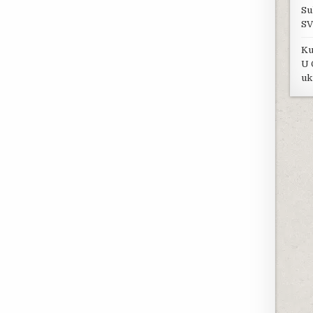
Su
SV
Ku
U 
uk