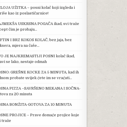
SLOJA UŽITKA – posni kolač koji izgleda i
riše kao iz poslastičarnice!
JMEKŠA USKRSNA POGAČA ikad, svi traže
cept čim je probaju…
FTIN I BRZ KOKOS KOLAČ, bez jaja, bez
ksera, mjera na čaše…
O JE NAJKREMASTIJI POSNI kolač ikad,
avi se lako, nestaje odmah
SNO: GREŠNE KOCKE ZA 5 MINUTA, kad ih
dnom probate uvijek ćete im se vraćati…
SNA PIZZA –SAVRŠENO MEKANA I SOČNA-
tova za 20 minuta
SNA BONŽITA-GOTOVA ZA 10 MINUTA
SNE PROJICE – Prave domaće projice koje
i traže