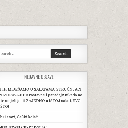
arch for:
NEDAVNE OBJAVE
I IH MIJEŠAMO U SALATAMA, STRUČNJACI
OZORAVAJU: Krastavce i paradajz nikada ne
ste smjeli jesti ZAJEDNO u ISTOJ salati, EVO
ŠTO!
bri stari, Češki kolač…
BRI, STARI ČEŠKI KOLAČ