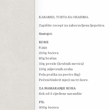
KARAMEL TORTA SA ORASIMA.
Zapišite recept za zaboravljenu ljepoticu.
Sastojci:
KORE
8 jaja
250g šećera
80g brašna
50g prezle (krušnih mrvica)
150g mljevenih oraha
Pola praška za pecivo (6g)
Pečeni biskvit isjeći na tri kore.
ZA NAMAKANjE KORA
Sok od 3 cijeđene narandže
FIL
300g šećera