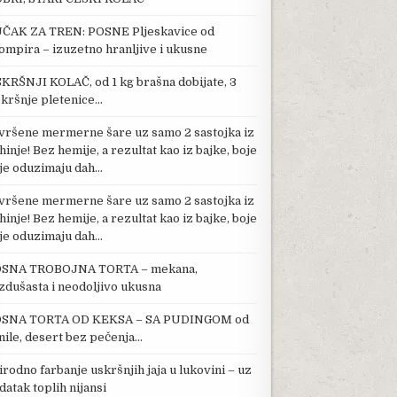
ČAK ZA TREN: POSNE Pljeskavice od
ompira – izuzetno hranljive i ukusne
KRŠNJI KOLAČ, od 1 kg brašna dobijate, 3
kršnje pletenice…
vršene mermerne šare uz samo 2 sastojka iz
hinje! Bez hemije, a rezultat kao iz bajke, boje
je oduzimaju dah…
vršene mermerne šare uz samo 2 sastojka iz
hinje! Bez hemije, a rezultat kao iz bajke, boje
je oduzimaju dah…
SNA TROBOJNA TORTA – mekana,
zdušasta i neodoljivo ukusna
SNA TORTA OD KEKSA – SA PUDINGOM od
nile, desert bez pečenja…
irodno farbanje uskršnjih jaja u lukovini – uz
datak toplih nijansi