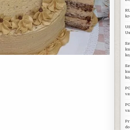
RU
kr
US
Us
Sa
ku
ko
Sa
ku
ko
PO
va
PO
va
Pr
do