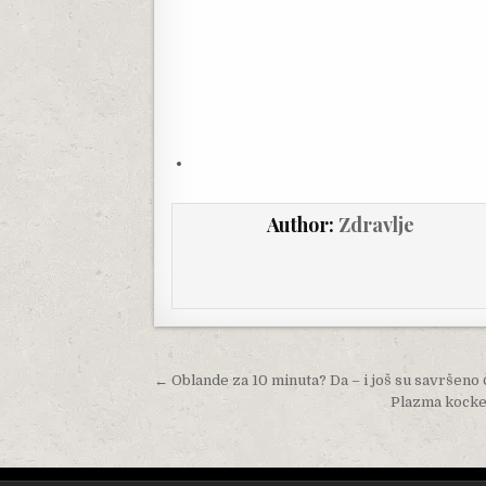
Author:
Zdravlje
Post navigation
← Oblande za 10 minuta? Da – i još su savršeno
Plazma kocke 