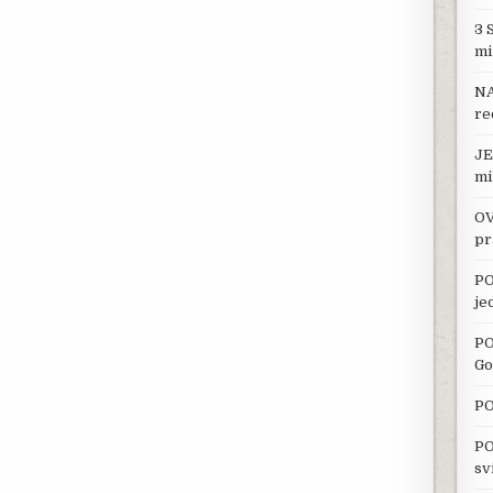
3 
mi
NA
re
JE
mi
OV
pr
PO
je
PO
Go
PO
PO
sv