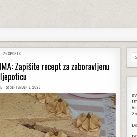
POSTED IN
SPORTS
Se
: Zapišite recept za zaboravljenu
ljepoticu
:
PUBLISHED DATE:
JE
SEPTEMBER 9, 2025
SV
UP
bi
ZA
Do
DO