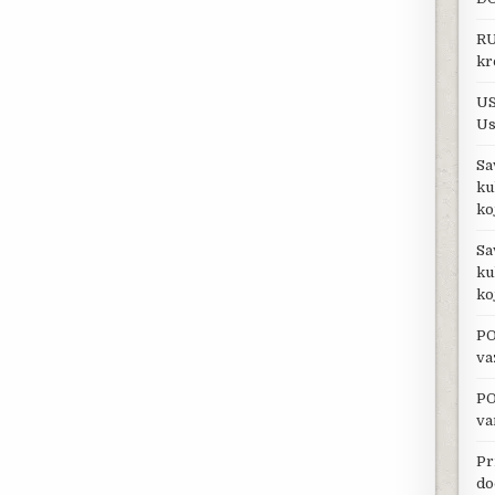
RU
kr
US
Us
Sa
ku
ko
Sa
ku
ko
PO
va
PO
va
Pr
do