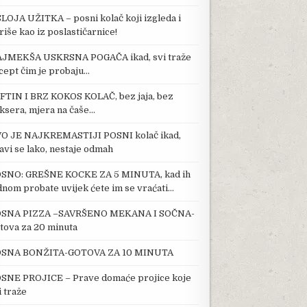
SLOJA UŽITKA – posni kolač koji izgleda i
riše kao iz poslastičarnice!
JMEKŠA USKRSNA POGAČA ikad, svi traže
cept čim je probaju…
FTIN I BRZ KOKOS KOLAČ, bez jaja, bez
ksera, mjera na čaše…
O JE NAJKREMASTIJI POSNI kolač ikad,
avi se lako, nestaje odmah
SNO: GREŠNE KOCKE ZA 5 MINUTA, kad ih
dnom probate uvijek ćete im se vraćati…
SNA PIZZA –SAVRŠENO MEKANA I SOČNA-
tova za 20 minuta
SNA BONŽITA-GOTOVA ZA 10 MINUTA
SNE PROJICE – Prave domaće projice koje
i traže