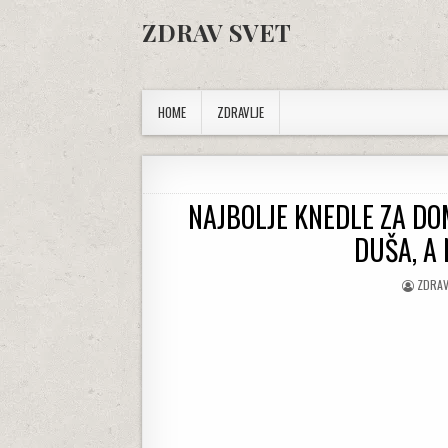
Skip to content
ZDRAV SVET
HOME
ZDRAVLJE
NAJBOLJE KNEDLE ZA D
DUŠA, A
AUTHO
ZDRAV