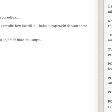
3 
mi
a porodica…
NA
isliti bez knedli. Ali, kako ih napraviti da vam se ne
re
JE
 u kojem ih ubacite u supu.
mi
OV
pr
PO
je
PO
Go
PO
PO
sv