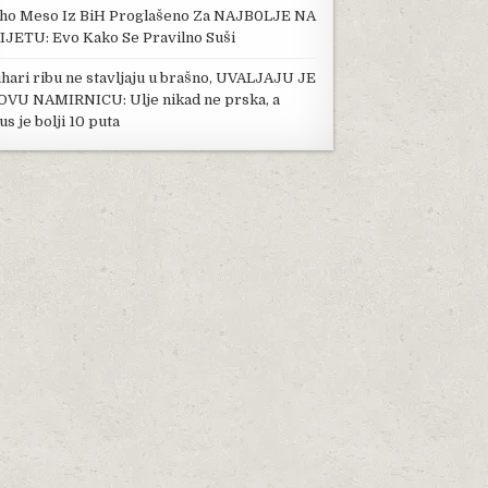
ho Meso Iz BiH Proglašeno Za NAJB0LJE NA
IJETU: Evo Kako Se Pravilno Suši
hari ribu ne stavljaju u brašno, UVALJAJU JE
OVU NAMIRNICU: Ulje nikad ne prska, a
us je bolji 10 puta