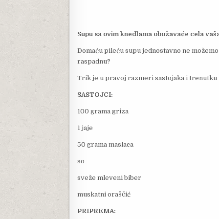
Supu sa ovim knedlama obožavaće cela vaš
Domaću pileću supu jednostavno ne možemo zam
raspadnu?
Trik je u pravoj razmeri sastojaka i trenutku
SASTOJCI:
100 grama griza
1 jaje
50 grama maslaca
so
sveže mleveni biber
muskatni oraščić
PRIPREMA: