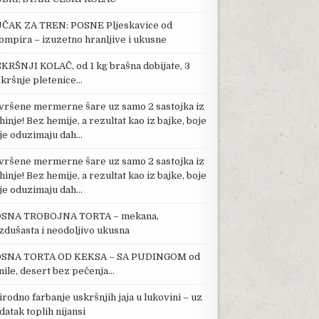
ČAK ZA TREN: POSNE Pljeskavice od
ompira – izuzetno hranljive i ukusne
KRŠNJI KOLAČ, od 1 kg brašna dobijate, 3
kršnje pletenice…
vršene mermerne šare uz samo 2 sastojka iz
hinje! Bez hemije, a rezultat kao iz bajke, boje
je oduzimaju dah…
vršene mermerne šare uz samo 2 sastojka iz
hinje! Bez hemije, a rezultat kao iz bajke, boje
je oduzimaju dah…
SNA TROBOJNA TORTA – mekana,
zdušasta i neodoljivo ukusna
SNA TORTA OD KEKSA – SA PUDINGOM od
nile, desert bez pečenja…
irodno farbanje uskršnjih jaja u lukovini – uz
datak toplih nijansi