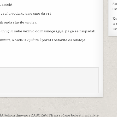
Su
oraščić.
SV
 vruću vodu koja ne sme da vri.
Ku
 ih onda stavite unutra.
U 
uk
uvući u sebe vezivo od masnoće i jaja, pa će se raspadati.
nuta, a onda isključite šporet i ostavite da odstoje
 šoljica dnevno i ZABORAVITE na srčane bolesti i infarkte →