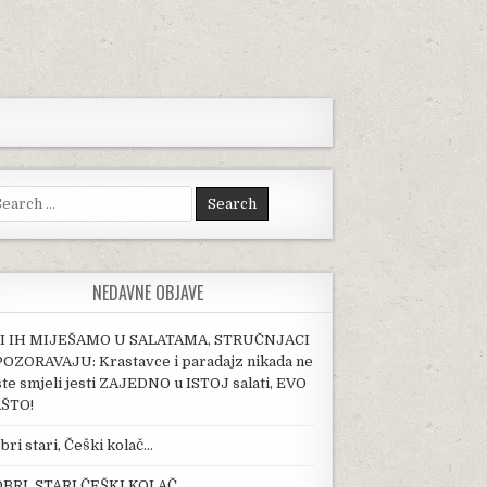
arch for:
NEDAVNE OBJAVE
I IH MIJEŠAMO U SALATAMA, STRUČNJACI
OZORAVAJU: Krastavce i paradajz nikada ne
ste smjeli jesti ZAJEDNO u ISTOJ salati, EVO
ŠTO!
bri stari, Češki kolač…
BRI, STARI ČEŠKI KOLAČ