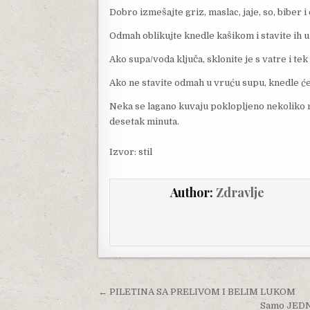
Dobro izmešajte griz, maslac, jaje, so, biber i 
Odmah oblikujte knedle kašikom i stavite ih u
Ako supa/voda ključa, sklonite je s vatre i tek
Ako ne stavite odmah u vruću supu, knedle će 
Neka se lagano kuvaju poklopljeno nekoliko mi
desetak minuta.
Izvor: stil
Author:
Zdravlje
Post navigation
← PILETINA SA PRELIVOM I BELIM LUKOM
Samo JEDNA