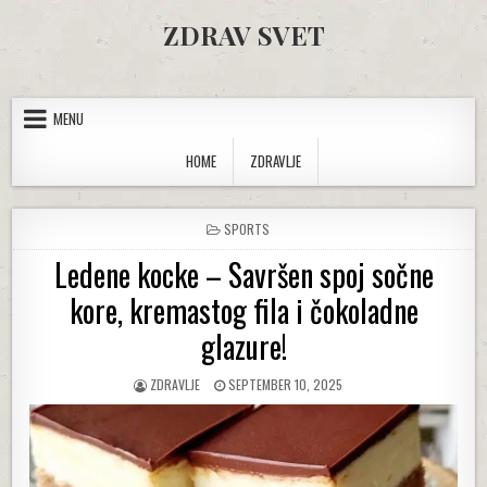
Skip to content
ZDRAV SVET
MENU
HOME
ZDRAVLJE
POSTED IN
SPORTS
Ledene kocke – Savršen spoj sočne
kore, kremastog fila i čokoladne
glazure!
AUTHOR:
PUBLISHED DATE:
ZDRAVLJE
SEPTEMBER 10, 2025