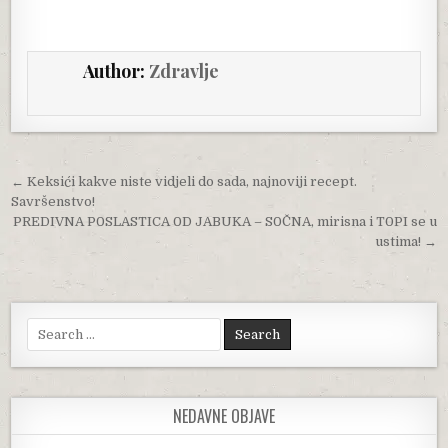
Author:
Zdravlje
Post navigation
← Keksići kakve niste vidjeli do sada, najnoviji recept.
Savršenstvo!
PREDIVNA P0SLASTICA 0D JABUKA – S0ČNA, mirisna i T0PI se u
ustima! →
Search for:
NEDAVNE OBJAVE