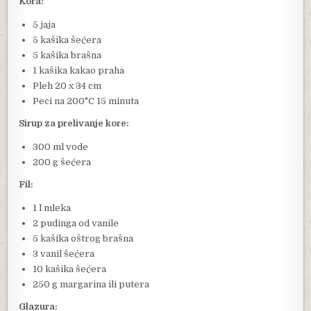
Kora:
5 jaja
5 kašika šećera
5 kašika brašna
1 kašika kakao praha
Pleh 20 x 34 cm
Peci na 200°C 15 minuta
Sirup za prelivanje kore:
300 ml vode
200 g šećera
Fil:
1 l mleka
2 pudinga od vanile
5 kašika oštrog brašna
3 vanil šećera
10 kašika šećera
250 g margarina ili putera
Glazura: