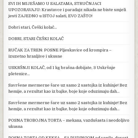
SVI IH MIJEŠAMO U SALATAMA, STRUČNJACI
UPOZORAVAJU: Krastavce i paradajz nikada ne biste smjeli
jesti ZAJEDNO u ISTOJ salati, EVO ZAŠTO!
Dobri stari, Češki kolač…
DOBRI, STARI ČEŠKI KOLAČ
RUČAK ZA TREN: POSNE Pljeskavice od krompira –
izuzetno hranljive i ukusne
USKRŠNJI KOLAČ, od 1 kg brašna dobijate, 3 Uskršnje
pletenice…
Savršene mermerne šare uz samo 2 sastojka iz kuhinje! Bez
hemije, a rezultat kao iz bajke, boje koje oduzimaju dah…
Savršene mermerne šare uz samo 2 sastojka iz kuhinje! Bez
hemije, a rezultat kao iz bajke, boje koje oduzimaju dah…
POSNA TROBOJNA TORTA – mekana, vazdušasta i neodoljivo
ukusna
POSNA TORTA OD KEKSA – SA PUDINGOM od vanile, desert