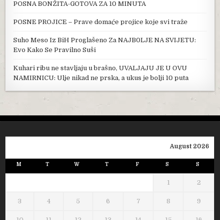
POSNA BONŽITA-GOTOVA ZA 10 MINUTA
POSNE PROJICE – Prave domaće projice koje svi traže
Suho Meso Iz BiH Proglašeno Za NAJB0LJE NA SVIJETU:
Evo Kako Se Pravilno Suši
Kuhari ribu ne stavljaju u brašno, UVALJAJU JE U OVU
NAMIRNICU: Ulje nikad ne prska, a ukus je bolji 10 puta
August 2026
M
T
W
T
F
S
S
1
2
3
4
5
6
7
8
9
10
11
12
13
14
15
16