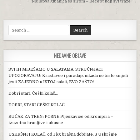
Najlepša gibanica sa sirom – Recept koji svi traže! →
Search for:
NEDAVNE OBJAVE
SVI IH MIJEŠAMO U SALATAMA, STRUČNJACI
UPOZORAVAJU: Krastavce i paradajz nikada ne biste smjeli
jesti ZAJEDNO u ISTOJ salati, EVO ZAŠTO!
Dobri stari, Češki kolač…
DOBRI, STARI ČEŠKI KOLAČ
RUČAK ZA TREN: POSNE Pljeskavice od krompira –
izuzetno hranljive i ukusne
USKRŠNJI KOLAČ, od 1 kg brašna dobijate, 3 Uskršnje