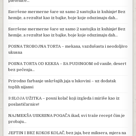
pletenice…
Savršene mermerne šare uz samo 2 sastojka iz kuhinje! Bez
hemije, a rezultat kao iz bajke, boje koje oduzimaju dah…
Savršene mermerne šare uz samo 2 sastojka iz kuhinje! Bez
hemije, a rezultat kao iz bajke, boje koje oduzimaju dah…
POSNA TROBOJNA TORTA – mekana, vazdušasta i neodoljivo
ukusna
POSNA TORTA OD KEKSA – SA PUDINGOM od vanile, desert
bez pečenja…
Prirodno farbanje uskršnjih jaja u lukovini – uz dodatak
toplih nijansi
3 SLOJA UŽITKA – posni kolač koji izgleda i miriše kao iz
poslastičarnice!
NAJMEKŠA USKRSNA POGAČA ikad, svi traže recept čim je
probaju…
JEFTIN I BRZ KOKOS KOLAČ, bez jaja, bez miksera, mjera na