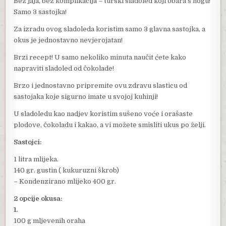
Bez jaja, bez komplikacija – turski sladoled koji obara s nogu!
Samo 3 sastojka!
Za izradu ovog sladoleda koristim samo 3 glavna sastojka, a
okus je jednostavno nevjerojatan!
Brzi recept! U samo nekoliko minuta naučit ćete kako
napraviti sladoled od čokolade!
Brzo i jednostavno pripremite ovu zdravu slasticu od
sastojaka koje sigurno imate u svojoj kuhinji!
U sladoledu kao nadjev koristim sušeno voće i orašaste
plodove, čokoladu i kakao, a vi možete smisliti ukus po želji.
Sastojci:
1 litra mlijeka.
140 gr. gustin ( kukuruzni škrob)
– Kondenzirano mlijeko 400 gr.
2 opcije okusa:
1.
100 g mljevenih oraha