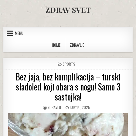
Skip to content
ZDRAV SVET
MENU
HOME
ZDRAVLJE
POSTED IN
SPORTS
Bez jaja, bez komplikacija – turski
sladoled koji obara s nogu! Samo 3
sastojka!
AUTHOR:
PUBLISHED DATE:
ZDRAVLJE
JULY 14, 2025