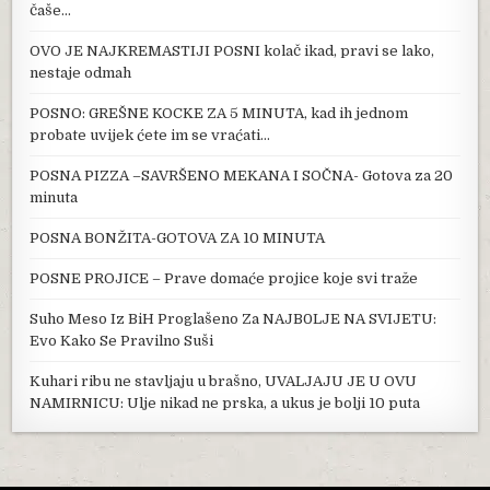
čaše…
OVO JE NAJKREMASTIJI POSNI kolač ikad, pravi se lako,
nestaje odmah
POSNO: GREŠNE KOCKE ZA 5 MINUTA, kad ih jednom
probate uvijek ćete im se vraćati…
POSNA PIZZA –SAVRŠENO MEKANA I SOČNA- Gotova za 20
minuta
POSNA BONŽITA-GOTOVA ZA 10 MINUTA
POSNE PROJICE – Prave domaće projice koje svi traže
Suho Meso Iz BiH Proglašeno Za NAJB0LJE NA SVIJETU:
Evo Kako Se Pravilno Suši
Kuhari ribu ne stavljaju u brašno, UVALJAJU JE U OVU
NAMIRNICU: Ulje nikad ne prska, a ukus je bolji 10 puta