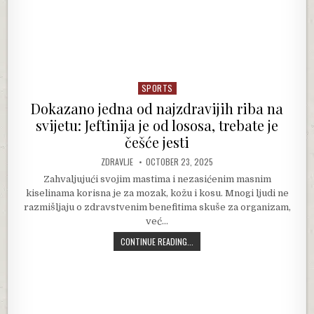
SPORTS
Posted in
Dokazano jedna od najzdravijih riba na
svijetu: Jeftinija je od lososa, trebate je
češće jesti
AUTHOR:
PUBLISHED DATE:
ZDRAVLJE
OCTOBER 23, 2025
Zahvaljujući svojim mastima i nezasićenim masnim
kiselinama korisna je za mozak, kožu i kosu. Mnogi ljudi ne
razmišljaju o zdravstvenim benefitima skuše za organizam,
već…
DOKAZANO JEDNA OD NAJZDRAVIJIH R
CONTINUE READING...