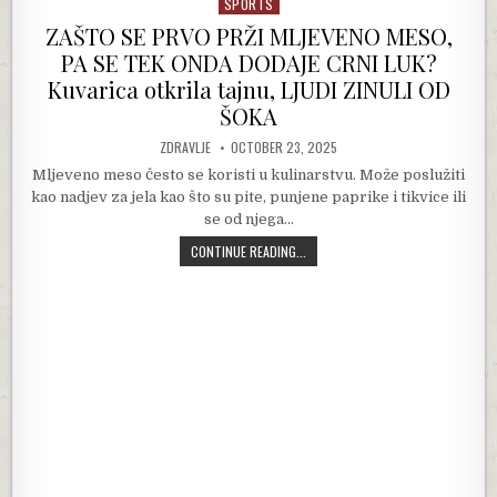
SPORTS
Posted in
ZAŠTO SE PRVO PRŽI MLJEVENO MESO,
PA SE TEK ONDA DODAJE CRNI LUK?
Kuvarica otkrila tajnu, LJUDI ZINULI OD
ŠOKA
AUTHOR:
PUBLISHED DATE:
ZDRAVLJE
OCTOBER 23, 2025
Mljeveno meso često se koristi u kulinarstvu. Može poslužiti
kao nadjev za jela kao što su pite, punjene paprike i tikvice ili
se od njega…
ZAŠTO SE PRVO PRŽI MLJEVENO MES
CONTINUE READING...