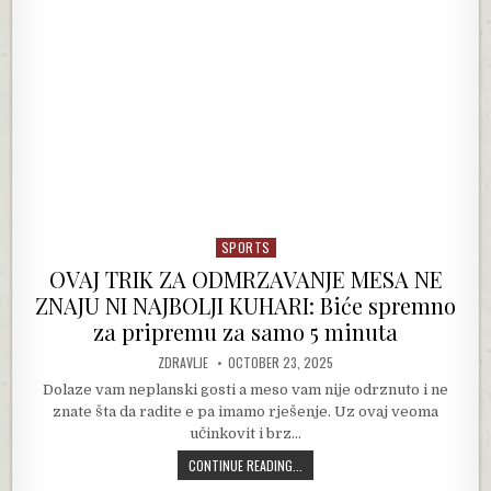
SPORTS
Posted in
OVAJ TRIK ZA ODMRZAVANJE MESA NE
ZNAJU NI NAJBOLJI KUHARI: Biće spremno
za pripremu za samo 5 minuta
AUTHOR:
PUBLISHED DATE:
ZDRAVLJE
OCTOBER 23, 2025
Dolaze vam neplanski gosti a meso vam nije odrznuto i ne
znate šta da radite e pa imamo rješenje. Uz ovaj veoma
učinkovit i brz…
OVAJ TRIK ZA ODMRZAVANJE MESA N
CONTINUE READING...