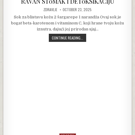
RAVAN ST0MAK I DET0KSIKACIJU
AUTHOR:
PUBLISHED DATE:
ZDRAVLJE
OCTOBER 23, 2025
Sok za blistavu kožu 2 šargarepe 1 narandža Ovaj sok je
bogat beta-karotenom i vitaminom C, koji hrane tvoju kožu
iznutra, dajući joj prirodan sjaj…
TRI ZDRAVA S0KA ZA BLISTAVU K0
CONTINUE READING...