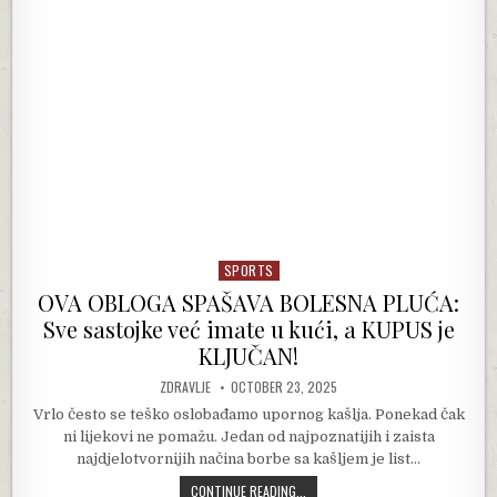
SPORTS
Posted in
OVA OBLOGA SPAŠAVA BOLESNA PLUĆA:
Sve sastojke već imate u kući, a KUPUS je
KLJUČAN!
AUTHOR:
PUBLISHED DATE:
ZDRAVLJE
OCTOBER 23, 2025
Vrlo često se teško oslobađamo upornog kašlja. Ponekad čak
ni lijekovi ne pomažu. Jedan od najpoznatijih i zaista
najdjelotvornijih načina borbe sa kašljem je list…
OVA OBLOGA SPAŠAVA BOLESNA PLUĆ
CONTINUE READING...