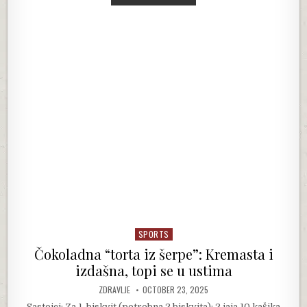
SPORTS
Posted in
Čokoladna “torta iz šerpe”: Kremasta i
izdašna, topi se u ustima
AUTHOR:
PUBLISHED DATE:
ZDRAVLJE
OCTOBER 23, 2025
Sastojci: Za 1. biskvit (potrebna 2 biskvita): 2 jaja 10 kašika