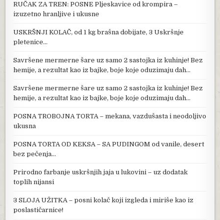
RUČAK ZA TREN: POSNE Pljeskavice od krompira –
izuzetno hranljive i ukusne
USKRŠNJI KOLAČ, od 1 kg brašna dobijate, 3 Uskršnje
pletenice…
Savršene mermerne šare uz samo 2 sastojka iz kuhinje! Bez
hemije, a rezultat kao iz bajke, boje koje oduzimaju dah…
Savršene mermerne šare uz samo 2 sastojka iz kuhinje! Bez
hemije, a rezultat kao iz bajke, boje koje oduzimaju dah…
POSNA TROBOJNA TORTA – mekana, vazdušasta i neodoljivo
ukusna
POSNA TORTA OD KEKSA – SA PUDINGOM od vanile, desert
bez pečenja…
Prirodno farbanje uskršnjih jaja u lukovini – uz dodatak
toplih nijansi
3 SLOJA UŽITKA – posni kolač koji izgleda i miriše kao iz
poslastičarnice!