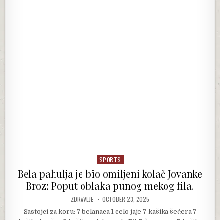
SPORTS
Posted in
Bela pahulja je bio omiljeni kolač Jovanke
Broz: Poput oblaka punog mekog fila.
AUTHOR:
PUBLISHED DATE:
ZDRAVLJE
OCTOBER 23, 2025
Sastojci za koru: 7 belanaca 1 celo jaje 7 kašika šećera 7