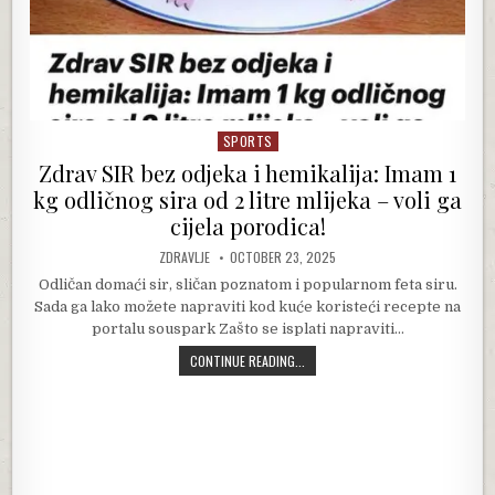
SPORTS
Posted in
Zdrav SIR bez odjeka i hemikalija: Imam 1
kg odličnog sira od 2 litre mlijeka – voli ga
cijela porodica!
AUTHOR:
PUBLISHED DATE:
ZDRAVLJE
OCTOBER 23, 2025
Odličan domaći sir, sličan poznatom i popularnom feta siru.
Sada ga lako možete napraviti kod kuće koristeći recepte na
portalu souspark Zašto se isplati napraviti…
ZDRAV SIR BEZ ODJEKA I HEMIKALIJA
CONTINUE READING...