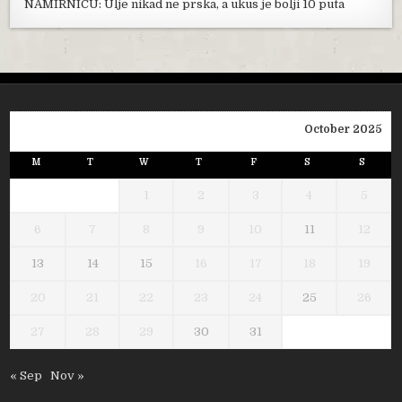
NAMIRNICU: Ulje nikad ne prska, a ukus je bolji 10 puta
October 2025
M
T
W
T
F
S
S
1
2
3
4
5
6
7
8
9
10
11
12
13
14
15
16
17
18
19
20
21
22
23
24
25
26
27
28
29
30
31
« Sep
Nov »