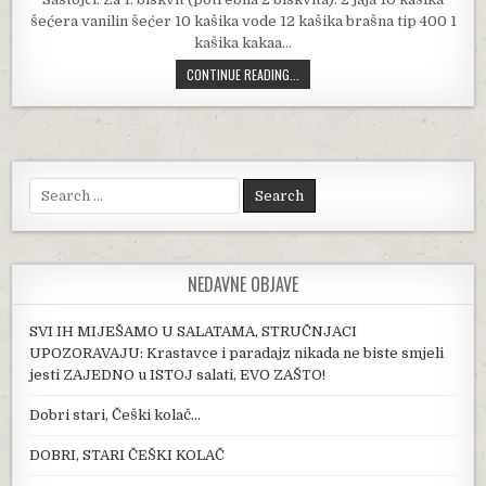
šećera vanilin šećer 10 kašika vode 12 kašika brašna tip 400 1
kašika kakaa…
ČOKOLADNA “TORTA IZ ŠERPE”: KRE
CONTINUE READING...
Search for:
NEDAVNE OBJAVE
SVI IH MIJEŠAMO U SALATAMA, STRUČNJACI
UPOZORAVAJU: Krastavce i paradajz nikada ne biste smjeli
jesti ZAJEDNO u ISTOJ salati, EVO ZAŠTO!
Dobri stari, Češki kolač…
DOBRI, STARI ČEŠKI KOLAČ