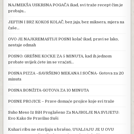
NAJMEKŠA USKRSNA POGAČA ikad, svi traže recept čim je
probaju…
JEFTIN I BRZ KOKOS KOLAČ, bez jaja, bez miksera, mjera na
čaše…
OVO JE NAJKREMASTIJI POSNI kolač ikad, pravi se lako,
nestaje odmah
POSNO: GREŠNE KOCKE ZA 5 MINUTA, kad ih jednom
probate uvijek ćete im se vraćati…
POSNA PIZZA –SAVRŠENO MEKANA I SOČNA- Gotova za 20
minuta
POSNA BONŽITA-GOTOVA ZA 10 MINUTA
POSNE PROJICE – Prave domaće projice koje svi traže
Suho Meso Iz BiH Proglašeno Za NAJB0LJE NA SVIJETU:
Evo Kako Se Pravilno Suši
Kuhari ribu ne stavljaju u brašno, UVALJAJU JE U OVU