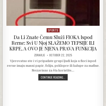
SPORTS
Posted in
Da Li Znate Čemu Služi FIOKA Ispod
Rerne: Svi U Njoj SLAŽEMO TEPSIJE ILI
KRPE, A OVO JE NJENA PRAVA FUNKCIJA
AUTHOR:
PUBLISHED DATE:
ZDRAVLJE
OCTOBER 22, 2025
Vjerovatno ste i vi pripadate grupi ljudi koja u fioci ispod
rerne imaju masni papir, foliju, poklopce ili kalupe za mafine.
Nezavisno za šta koristite,…
DA LI ZNATE ČEMU SLUŽI FIOKA ISPO
CONTINUE READING...