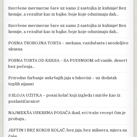
Savršene mermerne šare uz samo 2 sastojka iz kuhinje! Bez
hemije, a rezultat kao iz bajke, boje koje oduzimaju dah…
Savršene mermerne šare uz samo 2 sastojka iz kuhinje! Bez
hemije, a rezultat kao iz bajke, boje koje oduzimaju dah…
POSNA TROBOJNA TORTA – mekana, vazdušasta i neodoljivo
ukusna
POSNA TORTA OD KEKSA – SA PUDINGOM od vanile, desert
bez pečenja…
Prirodno farbanje uskršnjih jaja u lukovini – uz dodatak
toplih nijansi
3 SLOJA UŽITKA – posni kolač koji izgleda i miriše kao iz
poslastičarnice!
NAJMEKŠA USKRSNA POGAČA ikad, svi traže recept čim je
probaju…
JEFTIN I BRZ KOKOS KOLAČ, bez jaja, bez miksera, mjera na
čaše…