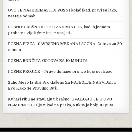
OVO JE NAJKREMASTIJI POSNI kolač ikad, pravi se lako,
nestaje odmah
POSNO: GREŠNE KOCKE ZA 5 MINUTA, kad ih jednom
probate uvijek ćete im se vraćati…
POSNA PIZZA –SAVRŠENO MEKANA I SOČNA- Gotova za 20
minuta
POSNA BONŽITA-GOTOVA ZA 10 MINUTA
POSNE PROJICE – Prave domaće projice koje svi traže
Suho Meso Iz BiH Proglašeno Za NAJB0LJE NA SVIJETU:
Evo Kako Se Pravilno Suši
Kuhari ribu ne stavljaju u brašno, UVALJAJU JE U OVU
NAMIRNICU: Ulje nikad ne prska, a ukus je bolji 10 puta