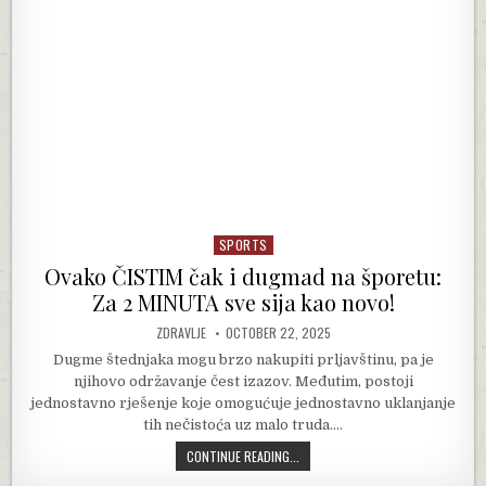
SPORTS
Posted in
Ovako ČISTIM čak i dugmad na šporetu:
Za 2 MINUTA sve sija kao novo!
AUTHOR:
PUBLISHED DATE:
ZDRAVLJE
OCTOBER 22, 2025
Dugme štednjaka mogu brzo nakupiti prljavštinu, pa je
njihovo održavanje čest izazov. Međutim, postoji
jednostavno rješenje koje omogućuje jednostavno uklanjanje
tih nečistoća uz malo truda….
OVAKO ČISTIM ČAK I DUGMAD NA ŠP
CONTINUE READING...