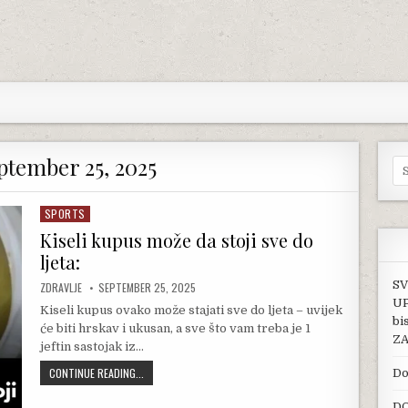
ptember 25, 2025
Se
SPORTS
Posted in
Kiseli kupus može da stoji sve do
ljeta:
SV
AUTHOR:
PUBLISHED DATE:
ZDRAVLJE
SEPTEMBER 25, 2025
UP
Kiseli kupus ovako može stajati sve do ljeta – uvijek
bi
će biti hrskav i ukusan, a sve što vam treba je 1
ZA
jeftin sastojak iz…
KISELI KUPUS MOŽE DA STOJI SVE DO LJETA:
CONTINUE READING...
Do
DO