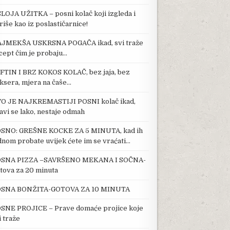
SLOJA UŽITKA – posni kolač koji izgleda i
riše kao iz poslastičarnice!
JMEKŠA USKRSNA POGAČA ikad, svi traže
cept čim je probaju…
FTIN I BRZ KOKOS KOLAČ, bez jaja, bez
ksera, mjera na čaše…
O JE NAJKREMASTIJI POSNI kolač ikad,
avi se lako, nestaje odmah
SNO: GREŠNE KOCKE ZA 5 MINUTA, kad ih
dnom probate uvijek ćete im se vraćati…
SNA PIZZA –SAVRŠENO MEKANA I SOČNA-
tova za 20 minuta
SNA BONŽITA-GOTOVA ZA 10 MINUTA
SNE PROJICE – Prave domaće projice koje
i traže