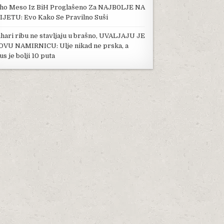
ho Meso Iz BiH Proglašeno Za NAJB0LJE NA
IJETU: Evo Kako Se Pravilno Suši
KOLIKO SE KORISTI NA OVAJ NAČIN
hari ribu ne stavljaju u brašno, UVALJAJU JE
OVU NAMIRNICU: Ulje nikad ne prska, a
us je bolji 10 puta
 ZAISTA JE PREFINA- PAHULJICA TORTA. DETALJI PRIPREME U KOMENTARU