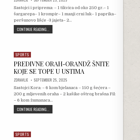
Sastojci i priprema: – 1 tikvica od oko 250 gr.– 1
šargarepa– 1 krompir– 1 manji crni luk– 1 paprika–
peršunovo lišće -3 jajeta– 2…
PLJESKAVICE OD POVRĆA ZA ČAS GOTOVE. DETALJI PRIPRE
CONTINUE READING...
SPORTS
Posted in
PREDIVNE ORAH-ORANDŽ ŠNITE
KOJE SE TOPE U USTIMA
AUTHOR:
PUBLISHED DATE:
ZDRAVLJE
SEPTEMBER 25, 2025
Sastojci Kora: – 6 kom bjelanaca – 150 g šećera –
200 g mljevenih oraha – 2 kašike oštrog brašna Fil:
– 6 kom žumanaca…
PREDIVNE ORAH-ORANDŽ ŠNITE KOJE SE TOPE U USTIMA
CONTINUE READING...
SPORTS
Posted in