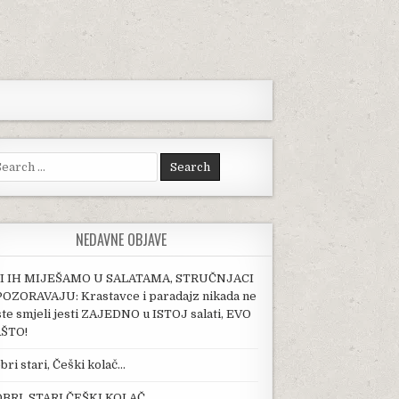
arch for:
NEDAVNE OBJAVE
I IH MIJEŠAMO U SALATAMA, STRUČNJACI
OZORAVAJU: Krastavce i paradajz nikada ne
ste smjeli jesti ZAJEDNO u ISTOJ salati, EVO
ŠTO!
bri stari, Češki kolač…
BRI, STARI ČEŠKI KOLAČ