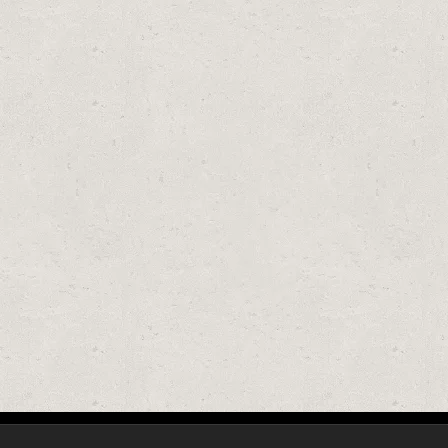
OM SU PRAVA MAGIJA!
 LJUBITELJE KREMASTI KOLAČA. DETALJI PRIPREME U KOMENTARU