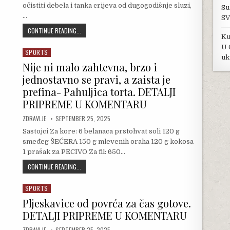
očistiti debela i tanka crijeva od dugogodišnje sluzi,
Su
…
SV
LANENO SJEME SA JOGURTOM: ČISTI CRIJEVA OD PARAZITA U
CONTINUE READING...
Ku
U 
SPORTS
Posted in
uk
Nije ni malo zahtevna, brzo i
jednostavno se pravi, a zaista je
prefina- Pahuljica torta. DETALJI
PRIPREME U KOMENTARU
AUTHOR:
PUBLISHED DATE:
ZDRAVLJE
SEPTEMBER 25, 2025
Sastojci Za kore: 6 belanaca prstohvat soli 120 g
smeđeg ŠEĆERA 150 g mlevenih oraha 120 g kokosa
1 prašak za PECIVO Za fil: 650…
NIJE NI MALO ZAHTEVNA, BRZO I JEDNOSTAVNO SE PRAVI, A
CONTINUE READING...
SPORTS
Posted in
Pljeskavice od povrća za čas gotove.
DETALJI PRIPREME U KOMENTARU
AUTHOR:
PUBLISHED DATE:
ZDRAVLJE
SEPTEMBER 25, 2025