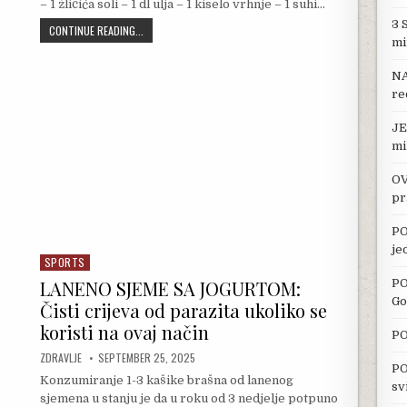
– 1 žličića soli – 1 dl ulja – 1 kiselo vrhnje – 1 suhi…
3 
SUPER BRZE KIFLICE G0T0VE ZA PETNAEST MINUTA!
CONTINUE READING...
mi
NA
re
JE
mi
OV
pr
PO
je
SPORTS
Posted in
PO
LANENO SJEME SA JOGURTOM:
Go
Čisti crijeva od parazita ukoliko se
koristi na ovaj način
PO
AUTHOR:
PUBLISHED DATE:
ZDRAVLJE
SEPTEMBER 25, 2025
PO
Konzumiranje 1-3 kašike brašna od lanenog
sv
sjemena u stanju je da u roku od 3 nedjelje potpuno