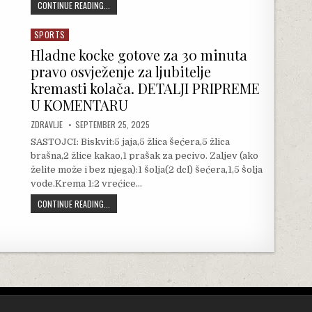
ZABORAVITE NA SLADOLED I ČIZKEJK – ŠNENOKLE SA PLAZM
CONTINUE READING...
SPORTS
Posted in
Hladne kocke gotove za 30 minuta
pravo osvježenje za ljubitelje
kremasti kolača. DETALJI PRIPREME
U KOMENTARU
AUTHOR:
PUBLISHED DATE:
ZDRAVLJE
SEPTEMBER 25, 2025
SASTOJCI: Biskvit:5 jaja,5 žlica šećera,5 žlica
brašna,2 žlice kakao,1 prašak za pecivo. Zaljev (ako
želite može i bez njega):1 šolja(2 dcl) šećera,1,5 šolja
vode.Krema 1:2 vrećice…
HLADNE KOCKE GOTOVE ZA 30 MINUTA PRAVO OSVJEŽENJE ZA
CONTINUE READING...