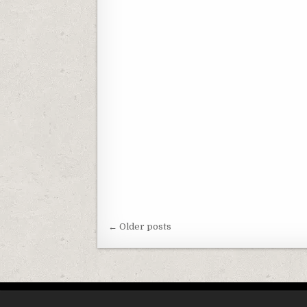
Posts navigation
← Older posts