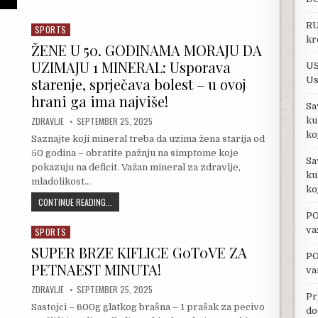
RU
SPORTS
Posted in
kr
ŽENE U 50. GODINAMA MORAJU DA
UZIMAJU 1 MINERAL: Usporava
US
Us
starenje, sprječava bolest – u ovoj
hrani ga ima najviše!
Sa
AUTHOR:
PUBLISHED DATE:
ku
ZDRAVLJE
SEPTEMBER 25, 2025
ko
Saznajte koji mineral treba da uzima žena starija od
50 godina – obratite pažnju na simptome koje
Sa
pokazuju na deficit. Važan mineral za zdravlje,
ku
mladolikost…
ko
ŽENE U 50. GODINAMA MORAJU DA UZIMAJU 1 MINERAL: USPO
CONTINUE READING...
PO
va
SPORTS
Posted in
SUPER BRZE KIFLICE G0T0VE ZA
PO
PETNAEST MINUTA!
va
AUTHOR:
PUBLISHED DATE:
ZDRAVLJE
SEPTEMBER 25, 2025
Pr
Sastojci – 600g glatkog brašna – 1 prašak za pecivo
do