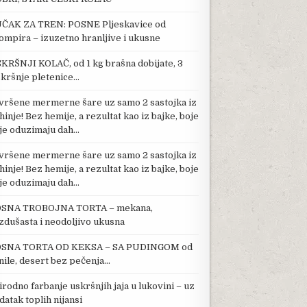
ČAK ZA TREN: POSNE Pljeskavice od
ompira – izuzetno hranljive i ukusne
KRŠNJI KOLAČ, od 1 kg brašna dobijate, 3
kršnje pletenice…
vršene mermerne šare uz samo 2 sastojka iz
hinje! Bez hemije, a rezultat kao iz bajke, boje
je oduzimaju dah…
vršene mermerne šare uz samo 2 sastojka iz
hinje! Bez hemije, a rezultat kao iz bajke, boje
je oduzimaju dah…
RAVA STARENJE, SPRJEČAVA BOLEST – U OVOJ HRANI GA IMA NAJVIŠE!
SNA TROBOJNA TORTA – mekana,
zdušasta i neodoljivo ukusna
SNA TORTA OD KEKSA – SA PUDINGOM od
nile, desert bez pečenja…
irodno farbanje uskršnjih jaja u lukovini – uz
datak toplih nijansi