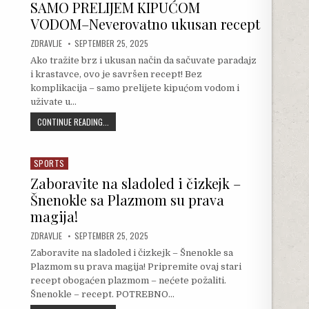
SAMO PRELIJEM KIPUĆOM
VODOM–Neverovatno ukusan recept
AUTHOR:
PUBLISHED DATE:
ZDRAVLJE
SEPTEMBER 25, 2025
Ako tražite brz i ukusan način da sačuvate paradajz
i krastavce, ovo je savršen recept! Bez
komplikacija – samo prelijete kipućom vodom i
uživate u…
SAMO PRELIJEM KIPUĆOM VODOM–NEVEROVATNO UKUSAN R
CONTINUE READING...
SPORTS
Posted in
Zaboravite na sladoled i čizkejk –
Šnenokle sa Plazmom su prava
magija!
AUTHOR:
PUBLISHED DATE:
ZDRAVLJE
SEPTEMBER 25, 2025
Zaboravite na sladoled i čizkejk – Šnenokle sa
Plazmom su prava magija! Pripremite ovaj stari
recept obogaćen plazmom – nećete požaliti.
Šnenokle – recept. POTREBNO…