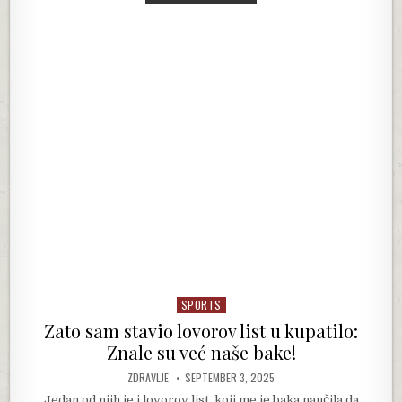
SPORTS
Posted in
Zato sam stavio lovorov list u kupatilo:
Znale su već naše bake!
AUTHOR:
PUBLISHED DATE:
ZDRAVLJE
SEPTEMBER 3, 2025
Jedan od njih je i lovorov list, koji me je baka naučila da