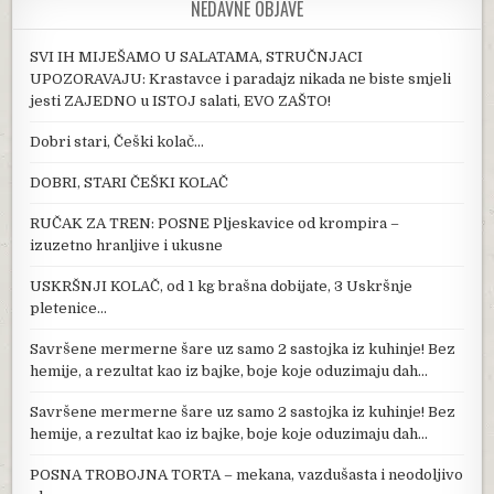
NEDAVNE OBJAVE
SVI IH MIJEŠAMO U SALATAMA, STRUČNJACI
UPOZORAVAJU: Krastavce i paradajz nikada ne biste smjeli
jesti ZAJEDNO u ISTOJ salati, EVO ZAŠTO!
Dobri stari, Češki kolač…
DOBRI, STARI ČEŠKI KOLAČ
RUČAK ZA TREN: POSNE Pljeskavice od krompira –
izuzetno hranljive i ukusne
USKRŠNJI KOLAČ, od 1 kg brašna dobijate, 3 Uskršnje
pletenice…
Savršene mermerne šare uz samo 2 sastojka iz kuhinje! Bez
hemije, a rezultat kao iz bajke, boje koje oduzimaju dah…
Savršene mermerne šare uz samo 2 sastojka iz kuhinje! Bez
hemije, a rezultat kao iz bajke, boje koje oduzimaju dah…
POSNA TROBOJNA TORTA – mekana, vazdušasta i neodoljivo