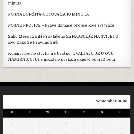
minuta
POSNA BONŽITA-GOTOVA ZA 10 MINUTA
POSNE PROJICE – Prave domaće projice koje svi traže
Suho Meso Iz BiH Proglašeno Za NAJB0LJE NA SVIJETU:
Evo Kako Se Pravilno Suši
Kuhari ribu ne stavljaju u brašno, UVALJAJU JE U OVU
NAMIRNICU: Ulje nikad ne prska, a ukus je bolji 10 puta
September 2025
M
T
W
T
F
S
S
1
2
3
4
5
6
7