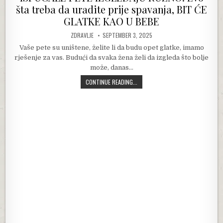
šta treba da uradite prije spavanja, BIT ĆE
GLATKE KAO U BEBE
AUTHOR:
PUBLISHED DATE:
ZDRAVLJE
SEPTEMBER 3, 2025
Vaše pete su uništene, želite li da budu opet glatke, imamo
rješenje za vas. Budući da svaka žena želi da izgleda što bolje
može, danas…
ISPUCALE PETE IZGLEDAJU RUŽNO: 
CONTINUE READING...