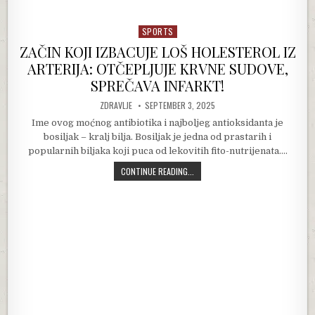
SPORTS
Posted in
ZAČIN KOJI IZBACUJE LOŠ HOLESTEROL IZ
ARTERIJA: OTČEPLJUJE KRVNE SUDOVE,
SPREČAVA INFARKT!
AUTHOR:
PUBLISHED DATE:
ZDRAVLJE
SEPTEMBER 3, 2025
Ime ovog moćnog antibiotika i najboljeg antioksidanta je
bosiljak – kralj bilja. Bosiljak je jedna od prastarih i
popularnih biljaka koji puca od lekovitih fito-nutrijenata….
ZAČIN KOJI IZBACUJE LOŠ HOLESTE
CONTINUE READING...