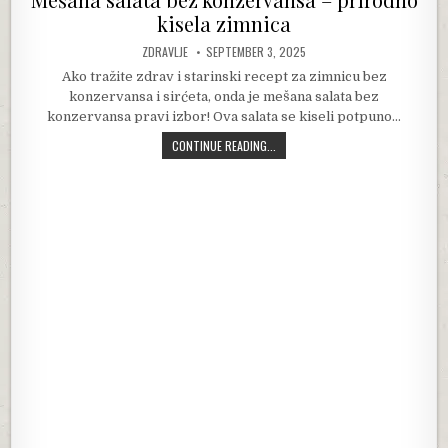
kisela zimnica
AUTHOR:
PUBLISHED DATE:
ZDRAVLJE
SEPTEMBER 3, 2025
Ako tražite zdrav i starinski recept za zimnicu bez
konzervansa i sirćeta, onda je mešana salata bez
konzervansa pravi izbor! Ova salata se kiseli potpuno…
MEŠANA SALATA BEZ KONZERVANSA 
CONTINUE READING...