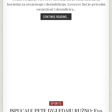
koristim za osvježenje i dezinfekciju. Lovorov list je prirodni
osvježivač i dezinficira…
ZATO SAM STAVIO LOVOROV LIST U 
CONTINUE READING...
SPORTS
Posted in
ISPUCALE PETE IZGLEDAJU RUŽNO: Evo