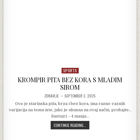
SPORTS
Posted in
KROMPIR PITA BEZ KORA S MLADIM
SIROM
AUTHOR:
PUBLISHED DATE:
ZDRAVLJE
SEPTEMBER 3, 2025
Ovo je starinska pita, brza i bez kora, ima razno-raznih
varijacija na temu iste, jako je ukusna na ovaj način, probajte…
Sastojci – 4 manja…
KROMPIR PITA BEZ KORA S MLADIM
CONTINUE READING...