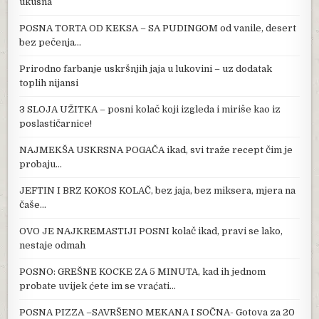
ukusna
POSNA TORTA OD KEKSA – SA PUDINGOM od vanile, desert
bez pečenja…
Prirodno farbanje uskršnjih jaja u lukovini – uz dodatak
toplih nijansi
3 SLOJA UŽITKA – posni kolač koji izgleda i miriše kao iz
poslastičarnice!
NAJMEKŠA USKRSNA POGAČA ikad, svi traže recept čim je
probaju…
JEFTIN I BRZ KOKOS KOLAČ, bez jaja, bez miksera, mjera na
čaše…
OVO JE NAJKREMASTIJI POSNI kolač ikad, pravi se lako,
nestaje odmah
POSNO: GREŠNE KOCKE ZA 5 MINUTA, kad ih jednom
probate uvijek ćete im se vraćati…
POSNA PIZZA –SAVRŠENO MEKANA I SOČNA- Gotova za 20