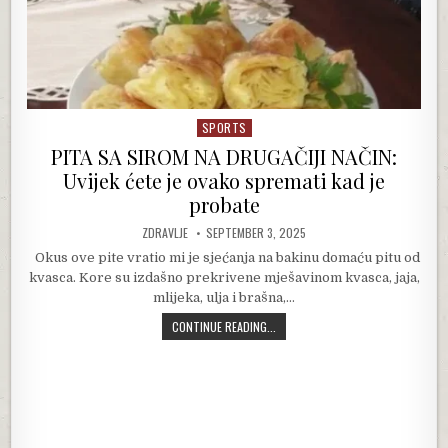
SPORTS
Posted in
PITA SA SIROM NA DRUGAČIJI NAČIN:
Uvijek ćete je ovako spremati kad je
probate
AUTHOR:
PUBLISHED DATE:
ZDRAVLJE
SEPTEMBER 3, 2025
Okus ove pite vratio mi je sjećanja na bakinu domaću pitu od
kvasca. Kore su izdašno prekrivene mješavinom kvasca, jaja,
mlijeka, ulja i brašna,…
PITA SA SIROM NA DRUGAČIJI NAČIN
CONTINUE READING...