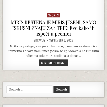
SPORTS
Posted in
MIRIS KESTENA JE MIRIS JESENI, SAMO
ISKUSNI ZNAJU ZA 1 TRIK: Evo kako ih
ispeći u pećnici
AUTHOR:
PUBLISHED DATE:
ZDRAVLJE
SEPTEMBER 3, 2025
Ništa ne podsjeća na jesen kao vrući, mirisni kesteni. Ova
izuzetno zdrava namirnica pekla se i prodavala na rimskim
ulicama tokom 16. stoljeća, a danas…
MIRIS KESTENA JE MIRIS JESENI, SA
CONTINUE READING...
Search for: