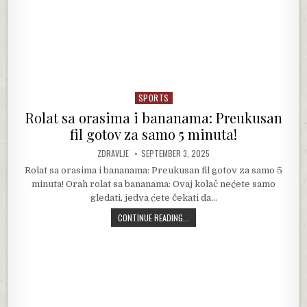
SPORTS
Posted in
Rolat sa orasima i bananama: Preukusan
fil gotov za samo 5 minuta!
AUTHOR:
PUBLISHED DATE:
ZDRAVLJE
SEPTEMBER 3, 2025
Rolat sa orasima i bananama: Preukusan fil gotov za samo 5
minuta! Orah rolat sa bananama: Ovaj kolač nećete samo
gledati, jedva ćete čekati da…
ROLAT SA ORASIMA I BANANAMA: P
CONTINUE READING...