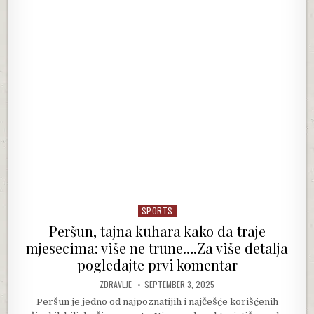
SPORTS
Posted in
Peršun, tajna kuhara kako da traje
mjesecima: više ne trune….Za više detalja
pogledajte prvi komentar
AUTHOR:
PUBLISHED DATE:
ZDRAVLJE
SEPTEMBER 3, 2025
Peršun je jedno od najpoznatijih i najčešće korišćenih