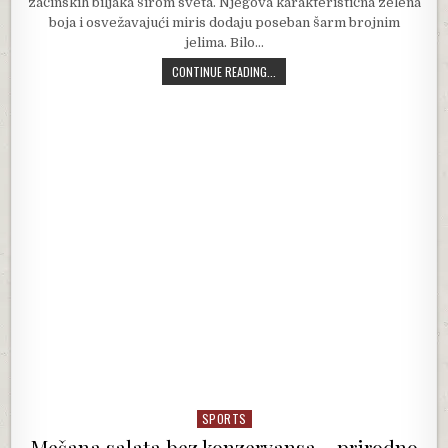
začinskih biljaka širom sveta. Njegova karakteristična zelena
boja i osvežavajući miris dodaju poseban šarm brojnim
jelima. Bilo…
PERŠUN, TAJNA KUHARA KAKO DA TR
CONTINUE READING...
SPORTS
Posted in
Mešana salata bez konzervansa – prirodno