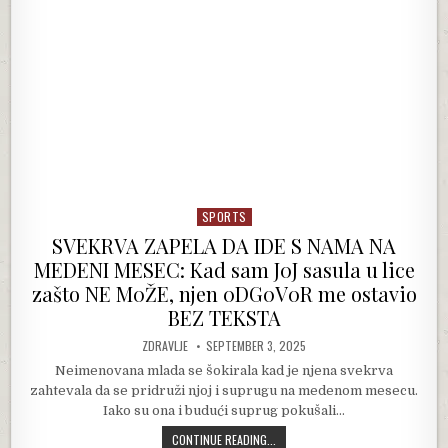
SPORTS
Posted in
SVEKRVA ZAPELA DA IDE S NAMA NA
MEDENI MESEC: Kad sam J0J sasula u lice
zašto NE M0ŽE, njen 0DG0V0R me ostavio
BEZ TEKSTA
AUTHOR:
PUBLISHED DATE:
ZDRAVLJE
SEPTEMBER 3, 2025
Neimenovana mlada se šokirala kad je njena svekrva
zahtevala da se pridruži njoj i suprugu na medenom mesecu.
Iako su ona i budući suprug pokušali…
SVEKRVA ZAPELA DA IDE S NAMA NA
CONTINUE READING...