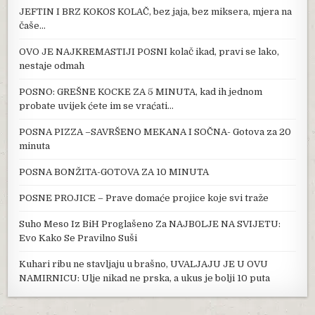
JEFTIN I BRZ KOKOS KOLAČ, bez jaja, bez miksera, mjera na
čaše…
OVO JE NAJKREMASTIJI POSNI kolač ikad, pravi se lako,
nestaje odmah
POSNO: GREŠNE KOCKE ZA 5 MINUTA, kad ih jednom
probate uvijek ćete im se vraćati…
POSNA PIZZA –SAVRŠENO MEKANA I SOČNA- Gotova za 20
minuta
POSNA BONŽITA-GOTOVA ZA 10 MINUTA
POSNE PROJICE – Prave domaće projice koje svi traže
Suho Meso Iz BiH Proglašeno Za NAJB0LJE NA SVIJETU:
Evo Kako Se Pravilno Suši
Kuhari ribu ne stavljaju u brašno, UVALJAJU JE U OVU
NAMIRNICU: Ulje nikad ne prska, a ukus je bolji 10 puta