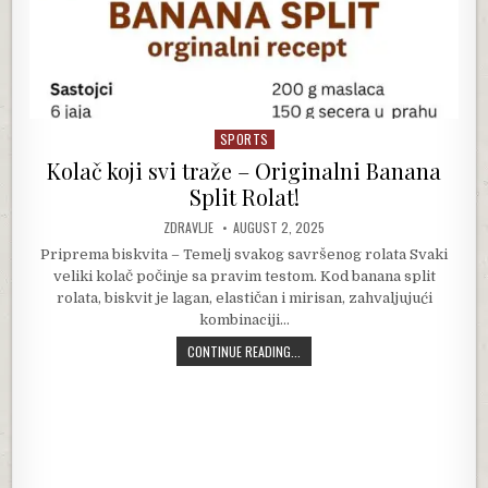
SPORTS
Posted in
Kolač koji svi traže – Originalni Banana
Split Rolat!
AUTHOR:
PUBLISHED DATE:
ZDRAVLJE
AUGUST 2, 2025
Priprema biskvita – Temelj svakog savršenog rolata Svaki
veliki kolač počinje sa pravim testom. Kod banana split
rolata, biskvit je lagan, elastičan i mirisan, zahvaljujući
kombinaciji…
KOLAČ KOJI SVI TRAŽE – ORIGINALN
CONTINUE READING...