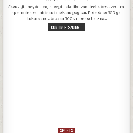
Sačuvajte negde ovaj recept i ukoliko vam treba brza večera,
spremite ovu mirisnu i mekanu pogaču. Potrebno: 350 gr.
kukuruznog brašna 500 gr. belog brašna…
TAJNA DOBRE KUKURUZNE POGAČE. M
CONTINUE READING...
SPORTS
Posted in