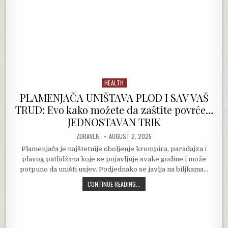
HEALTH
Posted in
PLAMENJAČA UNIŠTAVA PLOD I SAV VAŠ
TRUD: Evo kako možete da zaštite povrće…
JEDNOSTAVAN TRIK
AUTHOR:
PUBLISHED DATE:
ZDRAVLJE
AUGUST 2, 2025
Plamenjača je najštetnije oboljenje krompira, paradajza i
plavog patlidžana koje se pojavljuje svake godine i može
potpuno da uništi usjev. Podjednako se javlja na biljkama…
PLAMENJAČA UNIŠTAVA PLOD I SAV
CONTINUE READING...