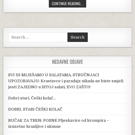
LJUDI PRODAJU STANOVE I KUPUJU 
CONTINUE READING...
Search for:
NEDAVNE OBJAVE
SVI IH MIJEŠAMO U SALATAMA, STRUČNJACI
UPOZORAVAJU: Krastavce i paradajz nikada ne biste smjeli
jesti ZAJEDNO u ISTOJ salati, EVO ZAŠTO!
Dobri stari, Češki kolač…
DOBRI, STARI ČEŠKI KOLAČ
RUČAK ZA TREN: POSNE Pljeskavice od krompira –
izuzetno hranljive i ukusne