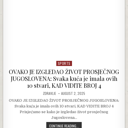
SPORTS
Posted in
OVAKO JE IZGLEDAO ŽIVOT PROSJEČNOG
JUGOSLOVENA: Svaka kuća je imala ovih
10 stvari, KAD VIDITE BROJ 4
AUTHOR:
PUBLISHED DATE:
ZDRAVLJE
AUGUST 2, 2025
OVAKO JE IZGLEDAO ŽIVOT PROSJEČNOG JUGOSLOVENA:
Svaka kuća je imala ovih 10 stvari, KAD VIDITE BROJ 4
Prisjećamo se kako je izgledao život prosječnog
Jugoslovena…
OVAKO JE IZGLEDAO ŽIVOT PROSJEČN
CONTINUE READING...