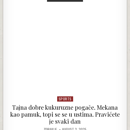
SPORTS
Posted in
Tajna dobre kukuruzne pogače. Mekana
kao pamuk, topi se se u ustima. Pravićete
je svaki dan
AUTHOR:
PUBLISHED DATE:
ZDRAVLJE
AUGUST 2, 2025