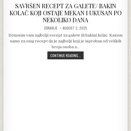
SAVRŠEN RECEPT ZA GALETE/ BAKIN
KOLAČ KOJI OSTAJE MEKAN I UKUSAN PO
NEKOLIKO DANA
AUTHOR:
PUBLISHED DATE:
ZDRAVLJE
AUGUST 2, 2025
Donosim vam najbolji recept za galete ili bakini kolac. Kazem
samo za onaj recept da je najbolji koji je isproban od velikih
broja osoba a…
SAVRŠEN RECEPT ZA GALETE/ BAKIN
CONTINUE READING...