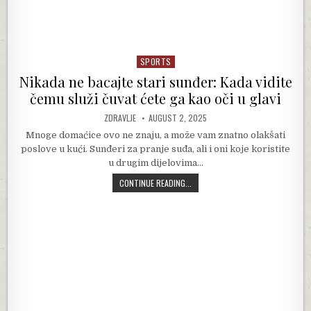
SPORTS
Posted in
Nikada ne bacajte stari sunđer: Kada vidite
čemu služi čuvat ćete ga kao oči u glavi
AUTHOR:
PUBLISHED DATE:
ZDRAVLJE
AUGUST 2, 2025
Mnoge domaćice ovo ne znaju, a može vam znatno olakšati
poslove u kući. Sunđeri za pranje suđa, ali i oni koje koristite
u drugim dijelovima…
NIKADA NE BACAJTE STARI SUNĐER: 
CONTINUE READING...