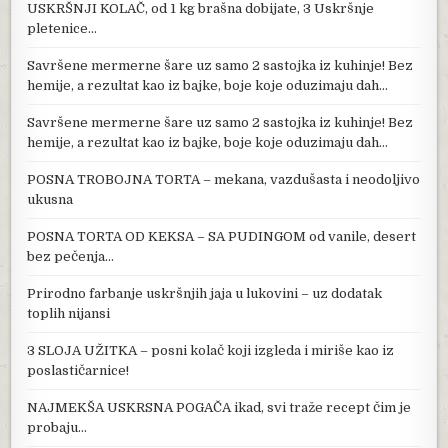
USKRŠNJI KOLAČ, od 1 kg brašna dobijate, 3 Uskršnje
pletenice…
Savršene mermerne šare uz samo 2 sastojka iz kuhinje! Bez
hemije, a rezultat kao iz bajke, boje koje oduzimaju dah…
Savršene mermerne šare uz samo 2 sastojka iz kuhinje! Bez
hemije, a rezultat kao iz bajke, boje koje oduzimaju dah…
POSNA TROBOJNA TORTA – mekana, vazdušasta i neodoljivo
ukusna
POSNA TORTA OD KEKSA – SA PUDINGOM od vanile, desert
bez pečenja…
Prirodno farbanje uskršnjih jaja u lukovini – uz dodatak
toplih nijansi
3 SLOJA UŽITKA – posni kolač koji izgleda i miriše kao iz
poslastičarnice!
NAJMEKŠA USKRSNA POGAČA ikad, svi traže recept čim je
probaju…