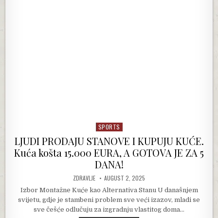
SPORTS
Posted in
LJUDI PRODAJU STANOVE I KUPUJU KUĆE.
Kuća košta 15.000 EURA, A GOTOVA JE ZA 5
DANA!
AUTHOR:
PUBLISHED DATE:
ZDRAVLJE
AUGUST 2, 2025
Izbor Montažne Kuće kao Alternativa Stanu U današnjem
svijetu, gdje je stambeni problem sve veći izazov, mladi se
sve češće odlučuju za izgradnju vlastitog doma…