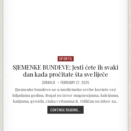
SPORTS
Posted in
SJEMENKE BUNDEVE: Jesti ćete ih svaki
dan kada pročitate šta sve liječe
AUTHOR:
PUBLISHED DATE:
ZDRAVLJE
FEBRUARY 27, 2025
Sjemenke bundeve se u medicinske svrhe koriste već
hiljadama godina. Bogat su izvor magnezijuma, kalcijuma,
kalijuma, gvožđa, cinka i vitamina K. Odličan su izbor za…
SJEMENKE BUNDEVE: JESTI ĆETE IH 
CONTINUE READING...