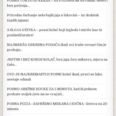
POSNA TORTA OD KEKSA – SA PUDINGOM od vanile, desert
bez pečenja…
Prirodno farbanje uskršnjih jaja u lukovini – uz dodatak
toplih nijansi
3 SLOJA UŽITKA – posni kolač koji izgleda i miriše kao iz
poslastičarnice!
NAJMEKŠA USKRSNA POGAČA ikad, svi traže recept čim je
probaju…
JEFTIN I BRZ KOKOS KOLAČ, bez jaja, bez miksera, mjera na
čaše…
OVO JE NAJKREMASTIJI POSNI kolač ikad, pravi se lako,
nestaje odmah
POSNO: GREŠNE KOCKE ZA 5 MINUTA, kad ih jednom
probate uvijek ćete im se vraćati…
POSNA PIZZA –SAVRŠENO MEKANA I SOČNA- Gotova za 20
minuta