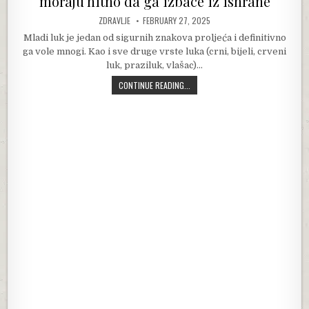
moraju hitno da ga izbace iz ishrane
AUTHOR:
PUBLISHED DATE:
ZDRAVLJE
FEBRUARY 27, 2025
Mladi luk je jedan od sigurnih znakova proljeća i definitivno
ga vole mnogi. Kao i sve druge vrste luka (crni, bijeli, crveni
luk, praziluk, vlašac)…
DOKTORICA OTKRILA KO NE SMIJE D
CONTINUE READING...