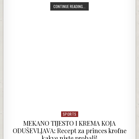
SIROMAŠKICE – TOPE SE U USTIMA
CONTINUE READING...
SPORTS
Posted in
MEKANO TIJESTO I KREMA KOJA
ODUŠEVLJAVA: Recept za princes krofne
kakve niste probali!