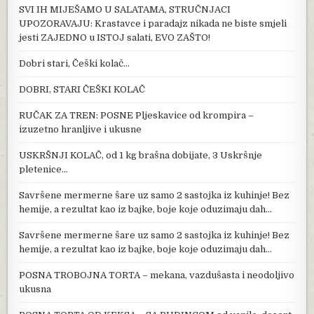
SVI IH MIJEŠAMO U SALATAMA, STRUČNJACI
UPOZORAVAJU: Krastavce i paradajz nikada ne biste smjeli
jesti ZAJEDNO u ISTOJ salati, EVO ZAŠTO!
Dobri stari, Češki kolač…
DOBRI, STARI ČEŠKI KOLAČ
RUČAK ZA TREN: POSNE Pljeskavice od krompira –
izuzetno hranljive i ukusne
USKRŠNJI KOLAČ, od 1 kg brašna dobijate, 3 Uskršnje
pletenice…
Savršene mermerne šare uz samo 2 sastojka iz kuhinje! Bez
hemije, a rezultat kao iz bajke, boje koje oduzimaju dah…
Savršene mermerne šare uz samo 2 sastojka iz kuhinje! Bez
hemije, a rezultat kao iz bajke, boje koje oduzimaju dah…
POSNA TROBOJNA TORTA – mekana, vazdušasta i neodoljivo
ukusna