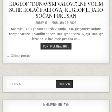
KUGLOF “DUNAVSKI VALOVI”…NE VOLIM
SUHE KOLAČE ALI OVAJ KUGLOF JE JAKO
SOČAN I UKUSAN
AUTHOR:
PUBLISHED DATE:
ZDRAVLJE
FEBRUARY 27, 2025
Sastojci -750 gr smrznutih visanja -300 gr putera sobne
temperature -1 vanilin secer -300 gr secera -6 jaja -300 gr
brasna -3 kasicice praska za…
KUGLOF “DUNAVSKI VALOVI”…NE VOL
CONTINUE READING...
Posts navigation
← Older posts
Search for:
NEDAVNE OBJAVE