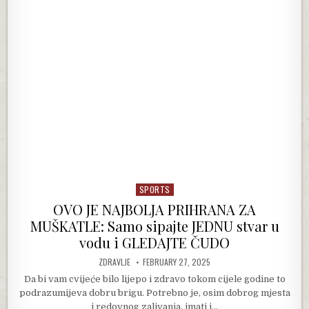
SPORTS
Posted in
OVO JE NAJBOLJA PRIHRANA ZA
MUŠKATLE: Samo sipajte JEDNU stvar u
vodu i GLEDAJTE ČUDO
AUTHOR:
PUBLISHED DATE:
ZDRAVLJE
FEBRUARY 27, 2025
Da bi vam cvijeće bilo lijepo i zdravo tokom cijele godine to
podrazumijeva dobru brigu. Potrebno je, osim dobrog mjesta
i redovnog zalivanja, imati i…