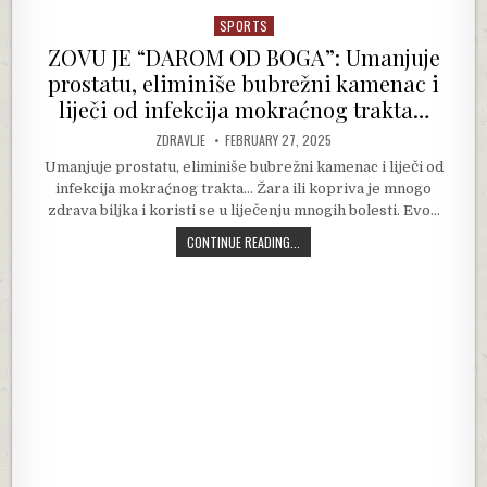
SPORTS
Posted in
ZOVU JE “DAROM OD BOGA”: Umanjuje
prostatu, eliminiše bubrežni kamenac i
liječi od infekcija mokraćnog trakta…
AUTHOR:
PUBLISHED DATE:
ZDRAVLJE
FEBRUARY 27, 2025
Umanjuje prostatu, eliminiše bubrežni kamenac i liječi od
infekcija mokraćnog trakta… Žara ili kopriva je mnogo
zdrava biljka i koristi se u liječenju mnogih bolesti. Evo…
ZOVU JE “DAROM OD BOGA”: UMANJU
CONTINUE READING...