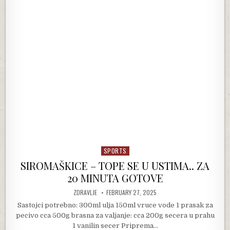
SPORTS
Posted in
SIROMAŠKICE – TOPE SE U USTIMA.. ZA
20 MINUTA GOTOVE
AUTHOR:
PUBLISHED DATE:
ZDRAVLJE
FEBRUARY 27, 2025
Sastojci potrebno: 300ml ulja 150ml vruce vode 1 prasak za
pecivo cca 500g brasna za valjanje: cca 200g secera u prahu
1 vanilin secer Priprema…