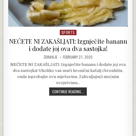
SPORTS
Posted in
NEĆETE NI ZAKAŠLJATI: Izgnječite bananu
i dodate joj ova dva sastojka!
AUTHOR:
PUBLISHED DATE:
ZDRAVLJE
FEBRUARY 27, 2025
NEĆETE NI ZAKAŠLJATI: Izgnječite bananu i dodate joj ova
dva sastojka! Ukoliko vas muči hronični kašalj i bronhitis,
onda isprobajte ovu mješavinu. Zahvaljujući moćnim
svojstvima…
NEĆETE NI ZAKAŠLJATI: IZGNJEČITE
CONTINUE READING...