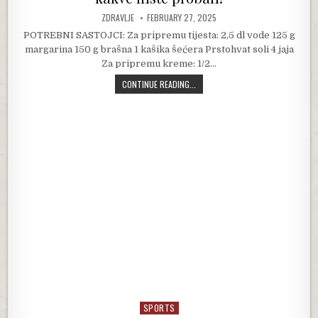
AUTHOR:
PUBLISHED DATE:
ZDRAVLJE
FEBRUARY 27, 2025
POTREBNI SASTOJCI: Za pripremu tijesta: 2,5 dl vode 125 g
margarina 150 g brašna 1 kašika šećera Prstohvat soli 4 jaja
Za pripremu kreme: 1/2…
MEKANO TIJESTO I KREMA KOJA ODU
CONTINUE READING...
SPORTS
Posted in