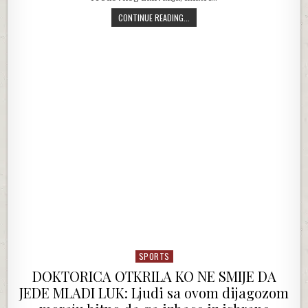
OVO JE NAJBOLJA PRIHRANA ZA MUŠ
CONTINUE READING...
SPORTS
Posted in
DOKTORICA OTKRILA KO NE SMIJE DA
JEDE MLADI LUK: Ljudi sa ovom dijagozom