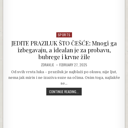
SPORTS
Posted in
JEDITE PRAZILUK ŠTO ČEŠĆE: Mnogi ga
izbegavaju, a idealan je za probavu,
bubrege i krvne žile
AUTHOR:
PUBLISHED DATE:
ZDRAVLJE
FEBRUARY 27, 2025
Od svih vrsta luka – praziluk je najblaži po okusu, nije ljut,
nema jak miris i ne izaziva suze na očima. Osim toga, najlakše
se…
JEDITE PRAZILUK ŠTO ČEŠĆE: MNOGI
CONTINUE READING...