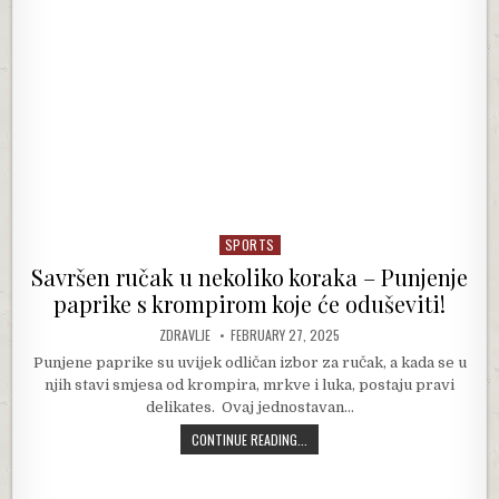
SPORTS
Posted in
Savršen ručak u nekoliko koraka – Punjenje
paprike s krompirom koje će oduševiti!
AUTHOR:
PUBLISHED DATE:
ZDRAVLJE
FEBRUARY 27, 2025
Punjene paprike su uvijek odličan izbor za ručak, a kada se u
njih stavi smjesa od krompira, mrkve i luka, postaju pravi
delikates. Ovaj jednostavan…
SAVRŠEN RUČAK U NEKOLIKO KORAKA
CONTINUE READING...