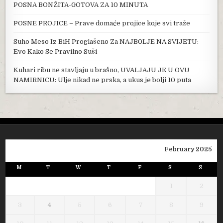
POSNA BONŽITA-GOTOVA ZA 10 MINUTA
POSNE PROJICE – Prave domaće projice koje svi traže
Suho Meso Iz BiH Proglašeno Za NAJB0LJE NA SVIJETU:
Evo Kako Se Pravilno Suši
Kuhari ribu ne stavljaju u brašno, UVALJAJU JE U OVU
NAMIRNICU: Ulje nikad ne prska, a ukus je bolji 10 puta
February 2025
M
T
W
T
F
S
S
1
2
3
4
5
6
7
8
9