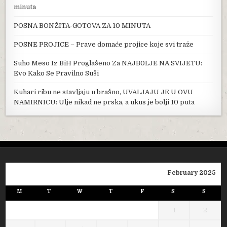
minuta
POSNA BONŽITA-GOTOVA ZA 10 MINUTA
POSNE PROJICE – Prave domaće projice koje svi traže
Suho Meso Iz BiH Proglašeno Za NAJB0LJE NA SVIJETU:
Evo Kako Se Pravilno Suši
Kuhari ribu ne stavljaju u brašno, UVALJAJU JE U OVU
NAMIRNICU: Ulje nikad ne prska, a ukus je bolji 10 puta
February 2025
M
T
W
T
F
S
S
1
2