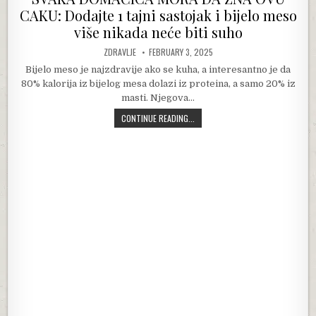
CAKU: Dodajte 1 tajni sastojak i bijelo meso
više nikada neće biti suho
AUTHOR:
PUBLISHED DATE:
ZDRAVLJE
FEBRUARY 3, 2025
Bijelo meso je najzdravije ako se kuha, a interesantno je da
80% kalorija iz bijelog mesa dolazi iz proteina, a samo 20% iz
masti. Njegova…
SVAKA DOMAĆICA MORA DA ZNA OVU 
CONTINUE READING...