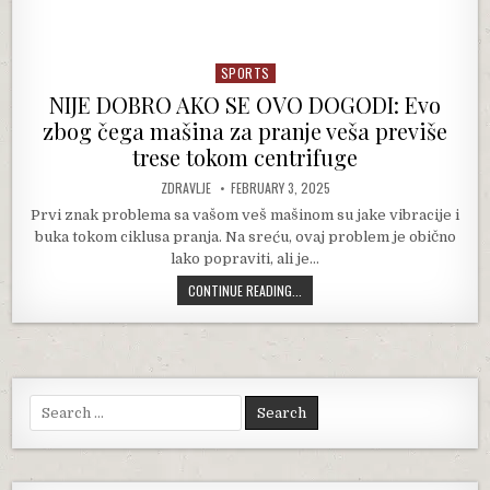
SPORTS
Posted in
NIJE DOBRO AKO SE OVO DOGODI: Evo
zbog čega mašina za pranje veša previše
trese tokom centrifuge
AUTHOR:
PUBLISHED DATE:
ZDRAVLJE
FEBRUARY 3, 2025
Prvi znak problema sa vašom veš mašinom su jake vibracije i
buka tokom ciklusa pranja. Na sreću, ovaj problem je obično
lako popraviti, ali je…
NIJE DOBRO AKO SE OVO DOGODI: E
CONTINUE READING...
Search for: