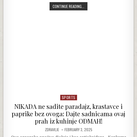
NEMAM RIJEČI KOJIMA BI OPISALA O
CONTINUE READING...
SPORTS
Posted in
NIKADA ne sadite paradajz, krastavce i
paprike bez ovoga: Dajte sadnicama ovaj
prah iz kuhinje ODMAH!
AUTHOR:
PUBLISHED DATE:
ZDRAVLJE
FEBRUARY 3, 2025