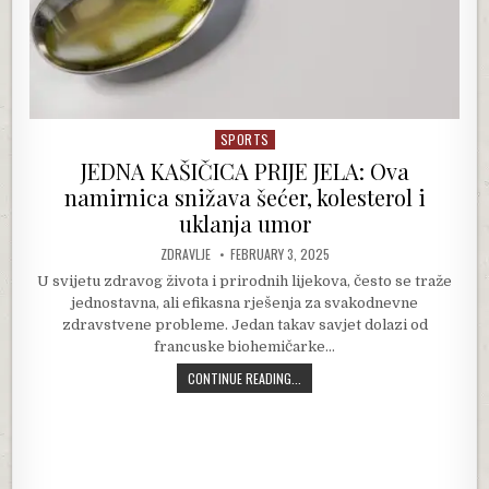
SPORTS
Posted in
JEDNA KAŠIČICA PRIJE JELA: Ova
namirnica snižava šećer, kolesterol i
uklanja umor
AUTHOR:
PUBLISHED DATE:
ZDRAVLJE
FEBRUARY 3, 2025
U svijetu zdravog života i prirodnih lijekova, često se traže
jednostavna, ali efikasna rješenja za svakodnevne
zdravstvene probleme. Jedan takav savjet dolazi od
francuske biohemičarke…
JEDNA KAŠIČICA PRIJE JELA: OVA N
CONTINUE READING...