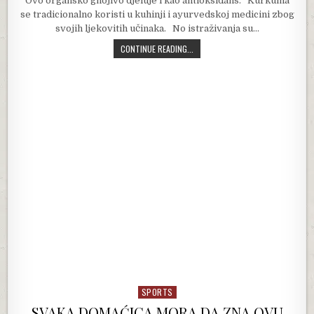
Ovo organsko gnojivo djeluje i kao antioksidans. Kurkuma
se tradicionalno koristi u kuhinji i ayurvedskoj medicini zbog
svojih ljekovitih učinaka. No istraživanja su…
NIKADA NE SADITE PARADAJZ, KRAS
CONTINUE READING...
SPORTS
Posted in
SVAKA DOMAĆICA MORA DA ZNA OVU