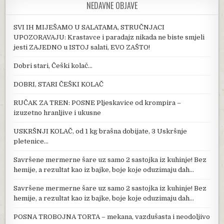
NEDAVNE OBJAVE
SVI IH MIJEŠAMO U SALATAMA, STRUČNJACI
UPOZORAVAJU: Krastavce i paradajz nikada ne biste smjeli
jesti ZAJEDNO u ISTOJ salati, EVO ZAŠTO!
Dobri stari, Češki kolač…
DOBRI, STARI ČEŠKI KOLAČ
RUČAK ZA TREN: POSNE Pljeskavice od krompira –
izuzetno hranljive i ukusne
USKRŠNJI KOLAČ, od 1 kg brašna dobijate, 3 Uskršnje
pletenice…
Savršene mermerne šare uz samo 2 sastojka iz kuhinje! Bez
hemije, a rezultat kao iz bajke, boje koje oduzimaju dah…
Savršene mermerne šare uz samo 2 sastojka iz kuhinje! Bez
hemije, a rezultat kao iz bajke, boje koje oduzimaju dah…
POSNA TROBOJNA TORTA – mekana, vazdušasta i neodoljivo