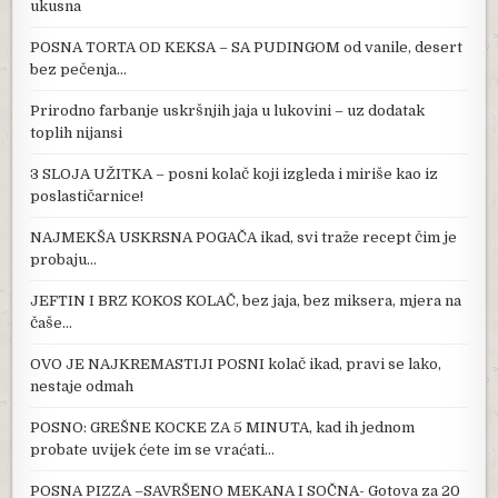
ukusna
POSNA TORTA OD KEKSA – SA PUDINGOM od vanile, desert
bez pečenja…
Prirodno farbanje uskršnjih jaja u lukovini – uz dodatak
toplih nijansi
3 SLOJA UŽITKA – posni kolač koji izgleda i miriše kao iz
poslastičarnice!
NAJMEKŠA USKRSNA POGAČA ikad, svi traže recept čim je
probaju…
JEFTIN I BRZ KOKOS KOLAČ, bez jaja, bez miksera, mjera na
čaše…
OVO JE NAJKREMASTIJI POSNI kolač ikad, pravi se lako,
nestaje odmah
POSNO: GREŠNE KOCKE ZA 5 MINUTA, kad ih jednom
probate uvijek ćete im se vraćati…
POSNA PIZZA –SAVRŠENO MEKANA I SOČNA- Gotova za 20