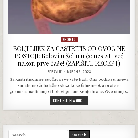
SPORTS
Posted in
BOLJI LIJEK ZA GASTRITIS OD OVOG NE
POSTOJI: Bolovi u želucu će nestati već
nakon prve čaše! (ZAPIŠITE RECEPT)
AUTHOR:
PUBLISHED DATE:
ZDRAVLJE
MARCH 6, 2023
Sa gastritisom se suočava sve više ljudi. Ono podrazumijeva
zapaljenje želudačne sluzokože (sluznice), a prate je
gorušica, nadimanje i bolovi pri unošenju hrane. Ovo stanje…
BOLJI LIJEK ZA GASTRITIS OD OVOG
CONTINUE READING...
Search for: