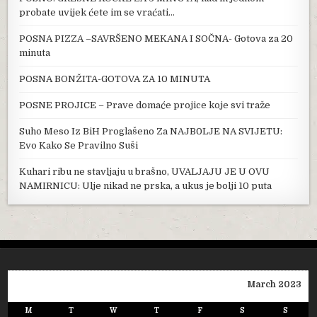
probate uvijek ćete im se vraćati…
POSNA PIZZA –SAVRŠENO MEKANA I SOČNA- Gotova za 20
minuta
POSNA BONŽITA-GOTOVA ZA 10 MINUTA
POSNE PROJICE – Prave domaće projice koje svi traže
Suho Meso Iz BiH Proglašeno Za NAJB0LJE NA SVIJETU:
Evo Kako Se Pravilno Suši
Kuhari ribu ne stavljaju u brašno, UVALJAJU JE U OVU
NAMIRNICU: Ulje nikad ne prska, a ukus je bolji 10 puta
March 2023
M
T
W
T
F
S
S