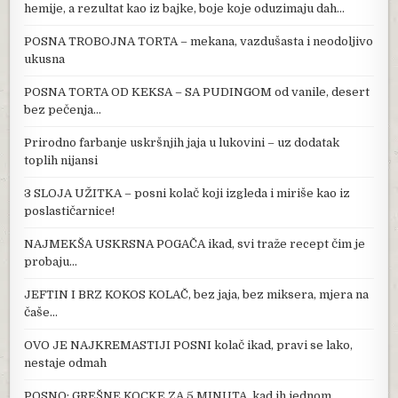
hemije, a rezultat kao iz bajke, boje koje oduzimaju dah…
POSNA TROBOJNA TORTA – mekana, vazdušasta i neodoljivo
ukusna
POSNA TORTA OD KEKSA – SA PUDINGOM od vanile, desert
bez pečenja…
Prirodno farbanje uskršnjih jaja u lukovini – uz dodatak
toplih nijansi
3 SLOJA UŽITKA – posni kolač koji izgleda i miriše kao iz
poslastičarnice!
NAJMEKŠA USKRSNA POGAČA ikad, svi traže recept čim je
probaju…
JEFTIN I BRZ KOKOS KOLAČ, bez jaja, bez miksera, mjera na
čaše…
OVO JE NAJKREMASTIJI POSNI kolač ikad, pravi se lako,
nestaje odmah
POSNO: GREŠNE KOCKE ZA 5 MINUTA, kad ih jednom