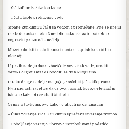
– 0,5 kafene kašike kurkume
– 1 čaša tople prokuvane vode
Sipajte kurkumu u čašu sa vodom, i promešajte. Pije se pre ili
posle doručka u toku 2 nedelje nakon čega je potrebno
napraviti pauzu od 2 nedelje.
Možete dodati i malo limuna i meda u napitak kako bi bio
ukusniji.
U prvih nedelju dana izbacićete sav višak vode, uraditi
detoks organizma i osloboditi se do 3 kilograma.
U toku druge nedelje moguće je oslabiti još 2 kilograma.
Nutricionisti savetuju da uz ovaj napitak korigujete i način
ishrane kako bi rezultati bili bolji.
Osim mršavljenja, evo kako će uticati na organizam:
– Čuva zdravlje srca. Kurkumin sprečava stvaranje tromba.
– Poboljšanje varenja, ubrzava metabolizam i podstiče