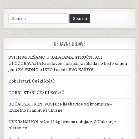
Search for:
NEDAVNE OBJAVE
SVI IH MIJEŠAMO U SALATAMA, STRUČNJACI
UPOZORAVAJU: Krastavce i paradajz nikada ne biste smjeli
jesti ZAJEDNO u ISTOJ salati, EVO ZAŠTO!
Dobri stari, Češki kolač…
DOBRI, STARI ČEŠKI KOLAČ
RUČAK ZA TREN: POSNE Pljeskavice od krompira –
izuzetno hranljive i ukusne
USKRŠNJI KOLAČ, od 1 kg brašna dobijate, 3 Uskršnje
pletenice…