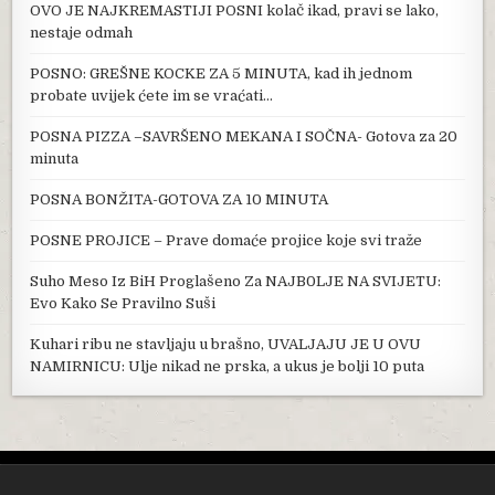
OVO JE NAJKREMASTIJI POSNI kolač ikad, pravi se lako,
nestaje odmah
POSNO: GREŠNE KOCKE ZA 5 MINUTA, kad ih jednom
probate uvijek ćete im se vraćati…
POSNA PIZZA –SAVRŠENO MEKANA I SOČNA- Gotova za 20
minuta
POSNA BONŽITA-GOTOVA ZA 10 MINUTA
POSNE PROJICE – Prave domaće projice koje svi traže
Suho Meso Iz BiH Proglašeno Za NAJB0LJE NA SVIJETU:
Evo Kako Se Pravilno Suši
Kuhari ribu ne stavljaju u brašno, UVALJAJU JE U OVU
NAMIRNICU: Ulje nikad ne prska, a ukus je bolji 10 puta