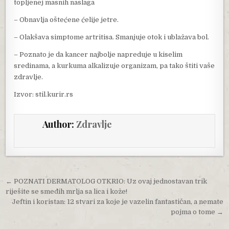
topljenej masnih naslaga
– Obnavlja oštećene ćelije jetre.
– Olakšava simptome artritisa. Smanjuje otok i ublažava bol.
– Poznato je da kancer najbolje napreduje u kiselim
sredinama, a kurkuma alkalizuje organizam, pa tako štiti vaše
zdravlje.
Izvor: stil.kurir.rs
Author:
Zdravlje
Post navigation
← POZNATI DERMATOLOG OTKRIO: Uz ovaj jednostavan trik
riješite se smeđih mrlja sa lica i kože!
Jeftin i koristan: 12 stvari za koje je vazelin fantastičan, a nemate
pojma o tome →