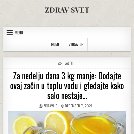
Skip to content
ZDRAV SVET
MENU
HOME
ZDRAVLJE
POSTED IN
HEALTH
Za nedelju dana 3 kg manje: Dodajte
ovaj začin u toplu vodu i gledajte kako
salo nestaje…
AUTHOR:
PUBLISHED DATE:
ZDRAVLJE
DECEMBER 7, 2021