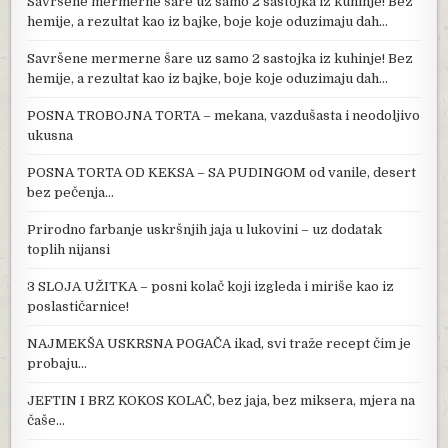
Savršene mermerne šare uz samo 2 sastojka iz kuhinje! Bez
hemije, a rezultat kao iz bajke, boje koje oduzimaju dah…
Savršene mermerne šare uz samo 2 sastojka iz kuhinje! Bez
hemije, a rezultat kao iz bajke, boje koje oduzimaju dah…
POSNA TROBOJNA TORTA – mekana, vazdušasta i neodoljivo
ukusna
POSNA TORTA OD KEKSA – SA PUDINGOM od vanile, desert
bez pečenja…
Prirodno farbanje uskršnjih jaja u lukovini – uz dodatak
toplih nijansi
3 SLOJA UŽITKA – posni kolač koji izgleda i miriše kao iz
poslastičarnice!
NAJMEKŠA USKRSNA POGAČA ikad, svi traže recept čim je
probaju…
JEFTIN I BRZ KOKOS KOLAČ, bez jaja, bez miksera, mjera na
čaše…