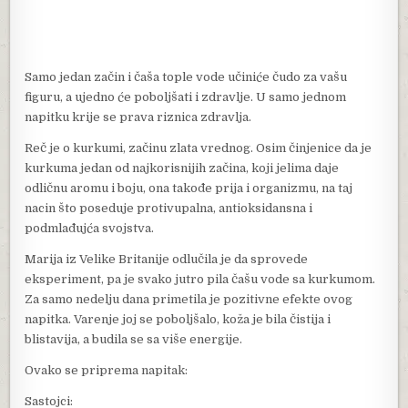
Samo jedan začin i čaša tople vode učiniće čudo za vašu
figuru, a ujedno će poboljšati i zdravlje. U samo jednom
napitku krije se prava riznica zdravlja.
Reč je o kurkumi, začinu zlata vrednog. Osim činjenice da je
kurkuma jedan od najkorisnijih začina, koji jelima daje
odličnu aromu i boju, ona takođe prija i organizmu, na taj
nacin što poseduje protivupalna, antioksidansna i
podmlađujća svojstva.
Marija iz Velike Britanije odlučila je da sprovede
eksperiment, pa je svako jutro pila čašu vode sa kurkumom.
Za samo nedelju dana primetila je pozitivne efekte ovog
napitka. Varenje joj se poboljšalo, koža je bila čistija i
blistavija, a budila se sa više energije.
Ovako se priprema napitak:
Sastojci: