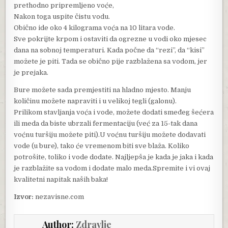
prethodno pripremljeno voće,
Nakon toga uspite čistu vodu.
Obično ide oko 4 kilograma voća na 10 litara vode.
Sve pokrijte krpom i ostaviti da ogrezne u vodi oko mjesec
dana na sobnoj temperaturi. Kada počne da “rezi”, da “kisi”
možete je piti. Tada se obično pije razblažena sa vodom, jer
je prejaka.
Bure možete sada premjestiti na hladno mjesto. Manju
količinu možete napraviti i u velikoj tegli (galonu).
Prilikom stavljanja voća i vode, možete dodati smeđeg šećera
ili meda da biste ubrzali fermentaciju (već za 15-tak dana
voćnu turšiju možete piti).U voćnu turšiju možete dodavati
vode (u bure), tako će vremenom biti sve blaža. Koliko
potrošite, toliko i vode dodate. Najljepša je kada je jaka i kada
je razblažite sa vodom i dodate malo meda.Spremite i vi ovaj
kvalitetni napitak naših baka!
Izvor:
nezavisne.com
Author:
Zdravlje