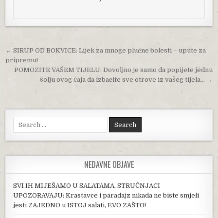
Post navigation
← SIRUP OD BOKVICE: Lijek za mnoge plućne bolesti – upute za
pripremu!
POMOZITE VAŠEM TIJELU: Dovoljno je samo da popijete jednu
šolju ovog čaja da izbacite sve otrove iz vašeg tijela… →
Search for:
NEDAVNE OBJAVE
SVI IH MIJEŠAMO U SALATAMA, STRUČNJACI
UPOZORAVAJU: Krastavce i paradajz nikada ne biste smjeli
jesti ZAJEDNO u ISTOJ salati, EVO ZAŠTO!