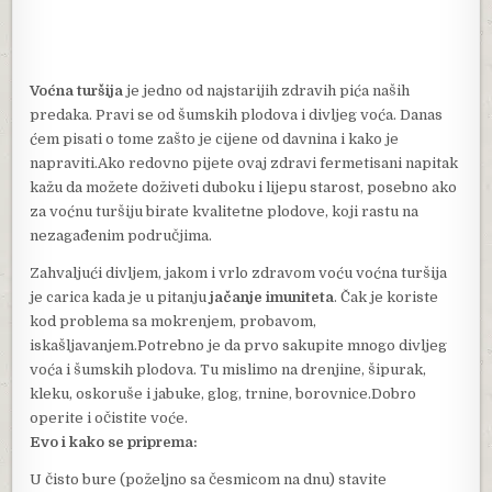
Voćna turšija
je jedno od najstarijih zdravih pića naših
predaka. Pravi se od šumskih plodova i divljeg voća. Danas
ćem pisati o tome zašto je cijene od davnina i kako je
napraviti.Ako redovno pijete ovaj zdravi fermetisani napitak
kažu da možete doživeti duboku i lijepu starost, posebno ako
za voćnu turšiju birate kvalitetne plodove, koji rastu na
nezagađenim područjima.
Zahvaljući divljem, jakom i vrlo zdravom voću voćna turšija
je carica kada je u pitanju
jačanje imuniteta
. Čak je koriste
kod problema sa mokrenjem, probavom,
iskašljavanjem.Potrebno je da prvo sakupite mnogo divljeg
voća i šumskih plodova. Tu mislimo na drenjine, šipurak,
kleku, oskoruše i jabuke, glog, trnine, borovnice.Dobro
operite i očistite voće.
Evo i kako se priprema:
U čisto bure (poželjno sa česmicom na dnu) stavite