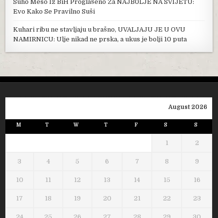
Suho Meso Iz BiH Proglašeno Za NAJB0LJE NA SVIJETU:
Evo Kako Se Pravilno Suši
Kuhari ribu ne stavljaju u brašno, UVALJAJU JE U OVU
NAMIRNICU: Ulje nikad ne prska, a ukus je bolji 10 puta
August 2026
M
T
W
T
F
S
S
1
2
3
4
5
6
7
8
9
10
11
12
13
14
15
16
17
18
19
20
21
22
23
24
25
26
27
28
29
30