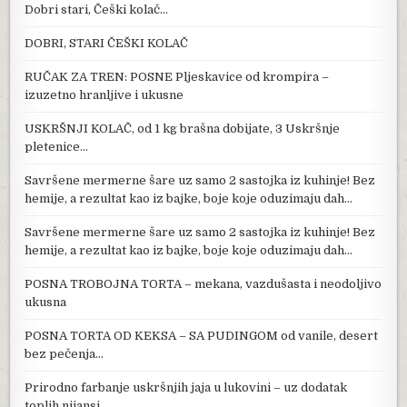
Dobri stari, Češki kolač…
DOBRI, STARI ČEŠKI KOLAČ
RUČAK ZA TREN: POSNE Pljeskavice od krompira –
izuzetno hranljive i ukusne
USKRŠNJI KOLAČ, od 1 kg brašna dobijate, 3 Uskršnje
pletenice…
Savršene mermerne šare uz samo 2 sastojka iz kuhinje! Bez
hemije, a rezultat kao iz bajke, boje koje oduzimaju dah…
Savršene mermerne šare uz samo 2 sastojka iz kuhinje! Bez
hemije, a rezultat kao iz bajke, boje koje oduzimaju dah…
POSNA TROBOJNA TORTA – mekana, vazdušasta i neodoljivo
ukusna
POSNA TORTA OD KEKSA – SA PUDINGOM od vanile, desert
bez pečenja…
Prirodno farbanje uskršnjih jaja u lukovini – uz dodatak
toplih nijansi