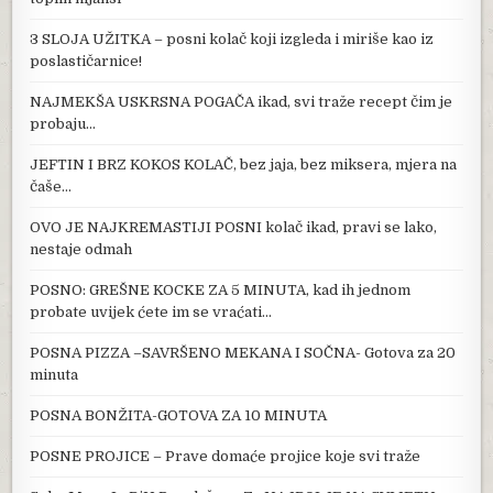
3 SLOJA UŽITKA – posni kolač koji izgleda i miriše kao iz
poslastičarnice!
NAJMEKŠA USKRSNA POGAČA ikad, svi traže recept čim je
probaju…
JEFTIN I BRZ KOKOS KOLAČ, bez jaja, bez miksera, mjera na
čaše…
OVO JE NAJKREMASTIJI POSNI kolač ikad, pravi se lako,
nestaje odmah
POSNO: GREŠNE KOCKE ZA 5 MINUTA, kad ih jednom
probate uvijek ćete im se vraćati…
POSNA PIZZA –SAVRŠENO MEKANA I SOČNA- Gotova za 20
minuta
POSNA BONŽITA-GOTOVA ZA 10 MINUTA
POSNE PROJICE – Prave domaće projice koje svi traže