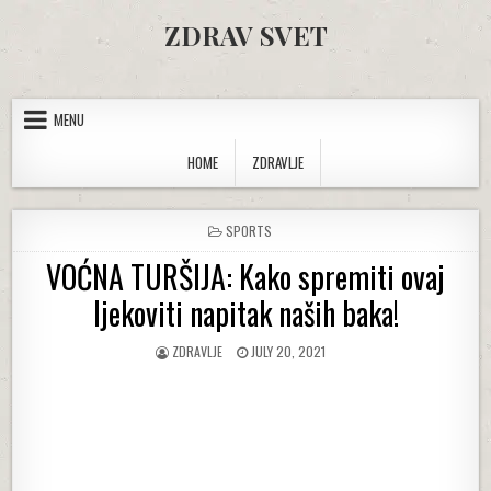
Skip to content
ZDRAV SVET
MENU
HOME
ZDRAVLJE
POSTED IN
SPORTS
VOĆNA TURŠIJA: Kako spremiti ovaj
ljekoviti napitak naših baka!
AUTHOR:
PUBLISHED DATE:
ZDRAVLJE
JULY 20, 2021