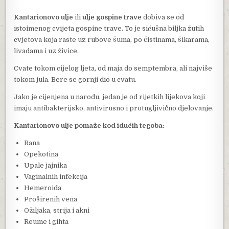
Kantarionovo ulje
ili
ulje gospine trave
dobiva se od
istoimenog cvijeta gospine trave. To je sićušna biljka žutih
cvjetova koja raste uz rubove šuma, po čistinama, šikarama,
livadama i uz živice.
Cvate tokom cijelog ljeta, od maja do semptembra, ali najviše
tokom jula. Bere se gornji dio u cvatu.
Jako je cijenjena u narodu, jedan je od rijetkih lijekova koji
imaju antibakterijsko, antivirusno i protugljivično djelovanje.
Kantarionovo ulje pomaže kod idućih tegoba:
Rana
Opekotina
Upale jajnika
Vaginalnih infekcija
Hemeroida
Proširenih vena
Ožiljaka, strija i akni
Reume i gihta