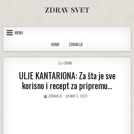
Skip to content
ZDRAV SVET
MENU
HOME
ZDRAVLJE
POSTED IN
CRIME
ULJE KANTARIONA: Za šta je sve
korisno i recept za pripremu…
AUTHOR:
PUBLISHED DATE:
ZDRAVLJE
MAY 3, 2021