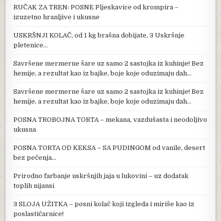
RUČAK ZA TREN: POSNE Pljeskavice od krompira –
izuzetno hranljive i ukusne
USKRŠNJI KOLAČ, od 1 kg brašna dobijate, 3 Uskršnje
pletenice…
Savršene mermerne šare uz samo 2 sastojka iz kuhinje! Bez
hemije, a rezultat kao iz bajke, boje koje oduzimaju dah…
Savršene mermerne šare uz samo 2 sastojka iz kuhinje! Bez
hemije, a rezultat kao iz bajke, boje koje oduzimaju dah…
POSNA TROBOJNA TORTA – mekana, vazdušasta i neodoljivo
ukusna
POSNA TORTA OD KEKSA – SA PUDINGOM od vanile, desert
bez pečenja…
Prirodno farbanje uskršnjih jaja u lukovini – uz dodatak
toplih nijansi
3 SLOJA UŽITKA – posni kolač koji izgleda i miriše kao iz
poslastičarnice!