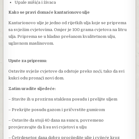
Upale mišića i živaca
Kako se pravi domaće kantarionovo ulje
Kantarionovo ulje je jedno od rijetkih ulja koje se priprema
sa svježim cvjetovima. Omjer je 100 grama cvjetova na litru
ulja. Priprema se u hladno prešanom kvalitetnom ulju,
uglavnom maslinovom.
Upute za pripremu:
Ostavite svježe cvjetove da odstoje preko noći, tako da svi
kukci odu pronaći novi dom.
Zatim uradite sljedeće:
– Stavite ih u prozirnu staklenu posudu i prelijte uljem
– Prekrijte posudu gazom i pričvrstite gumicom
– Ostavite da stoji 40 dana na suncu, povremeno
provjeravajte da li su svi cvjetovi u ulju
– Četrdesetog dana dobro procijedite ulje i cvijeće kroz