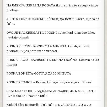
NAJMEKŠA USKRSNA POGAČA ikad, svi traže recept čim je
probaju…
JEFTIN I BRZ KOKOS KOLAČ, bez jaja, bez miksera, mjera na
čaše…
OVO JE NAJKREMASTIJI POSNI kolač ikad, pravi se lako,
nestaje odmah
POSNO: GREŠNE KOCKE ZA 5 MINUTA, kad ih jednom
probate uvijek ćete im se vraćati…
POSNA PIZZA –SAVRŠENO MEKANA I SOČNA- Gotova za 20
minuta
POSNA BONŽITA-GOTOVA ZA 10 MINUTA
POSNE PROJICE – Prave domaće projice koje svi traže
Suho Meso Iz BiH Proglašeno Za NAJB0LJE NA SVIJETU:
Evo Kako Se Pravilno Suši
Kuhari ribu ne stavljaju u brašno, UVALJAJU JE U OVU