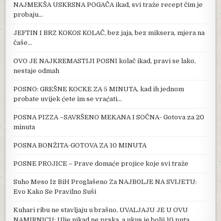
NAJMEKŠA USKRSNA POGAČA ikad, svi traže recept čim je
probaju…
JEFTIN I BRZ KOKOS KOLAČ, bez jaja, bez miksera, mjera na
čaše…
OVO JE NAJKREMASTIJI POSNI kolač ikad, pravi se lako,
nestaje odmah
POSNO: GREŠNE KOCKE ZA 5 MINUTA, kad ih jednom
probate uvijek ćete im se vraćati…
POSNA PIZZA –SAVRŠENO MEKANA I SOČNA- Gotova za 20
minuta
POSNA BONŽITA-GOTOVA ZA 10 MINUTA
POSNE PROJICE – Prave domaće projice koje svi traže
Suho Meso Iz BiH Proglašeno Za NAJB0LJE NA SVIJETU:
Evo Kako Se Pravilno Suši
Kuhari ribu ne stavljaju u brašno, UVALJAJU JE U OVU
NAMIRNICU: Ulje nikad ne prska, a ukus je bolji 10 puta