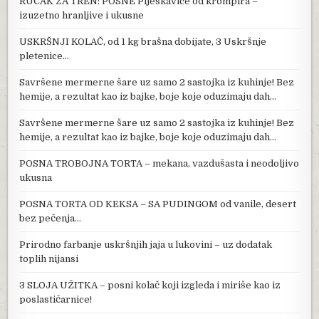
RUČAK ZA TREN: POSNE Pljeskavice od krompira –
izuzetno hranljive i ukusne
USKRŠNJI KOLAČ, od 1 kg brašna dobijate, 3 Uskršnje
pletenice…
Savršene mermerne šare uz samo 2 sastojka iz kuhinje! Bez
hemije, a rezultat kao iz bajke, boje koje oduzimaju dah…
Savršene mermerne šare uz samo 2 sastojka iz kuhinje! Bez
hemije, a rezultat kao iz bajke, boje koje oduzimaju dah…
POSNA TROBOJNA TORTA – mekana, vazdušasta i neodoljivo
ukusna
POSNA TORTA OD KEKSA – SA PUDINGOM od vanile, desert
bez pečenja…
Prirodno farbanje uskršnjih jaja u lukovini – uz dodatak
toplih nijansi
3 SLOJA UŽITKA – posni kolač koji izgleda i miriše kao iz
poslastičarnice!