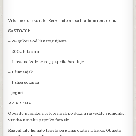
Vrlo fino tursko jelo. Servirajte ga sa hladnim jogurtom.
SASTOJCI:
– 250g kora od lisnatog tijesta
– 200g feta sira
– 4 crvene/zelene rog paprike/srednje
– 1 žumanjak
– 1 žlica sezama
– jogurt
PRIPREMA:
Operite paprike, rastvorite ih po duzini i izvadite sjemenke.
Stavite u svaku papriku feta sir.
Razvaljajte lismato tijesto pa ga narezite na trake. Obucite