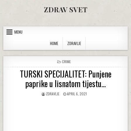
Skip to content
ZDRAV SVET
MENU
HOME
ZDRAVLJE
POSTED IN
CRIME
TURSKI SPECIJALITET: Punjene
paprike u lisnatom tijestu…
AUTHOR:
PUBLISHED DATE:
ZDRAVLJE
APRIL 6, 2021