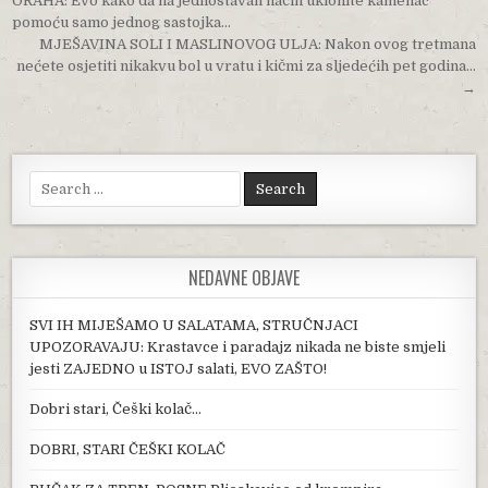
ORAHA: Evo kako da na jednostavan način uklonite kamenac
pomoću samo jednog sastojka…
MJEŠAVINA SOLI I MASLINOVOG ULJA: Nakon ovog tretmana
nećete osjetiti nikakvu bol u vratu i kičmi za sljedećih pet godina…
→
Search for:
NEDAVNE OBJAVE
SVI IH MIJEŠAMO U SALATAMA, STRUČNJACI
UPOZORAVAJU: Krastavce i paradajz nikada ne biste smjeli
jesti ZAJEDNO u ISTOJ salati, EVO ZAŠTO!
Dobri stari, Češki kolač…
DOBRI, STARI ČEŠKI KOLAČ