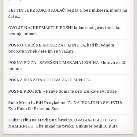
JEFTIN I BRZ KOKOS KOLAČ, bez jaja, bez miksera, mjera na
čaše…
OVO JE NAJKREMASTIJI POSNI kolač ikad, pravi se lako,
nestaje odmah
POSNO: GREŠNE KOCKE ZA 5 MINUTA, kad ih jednom
probate uvijek ćete im se vraćati…
POSNA PIZZA –SAVRŠENO MEKANA I SOČNA- Gotova za 20
minuta
POSNA BONŽITA-GOTOVA ZA 10 MINUTA
POSNE PROJICE – Prave domaće projice koje svi traže
Suho Meso Iz BiH Proglašeno Za NAJB0LJE NA SVIJETU:
Evo Kako Se Pravilno Suši
Kuhari ribu ne stavljaju u brašno, UVALJAJU JE U OVU
NAMIRNICU: Ulje nikad ne prska, a ukus je bolji 10 puta