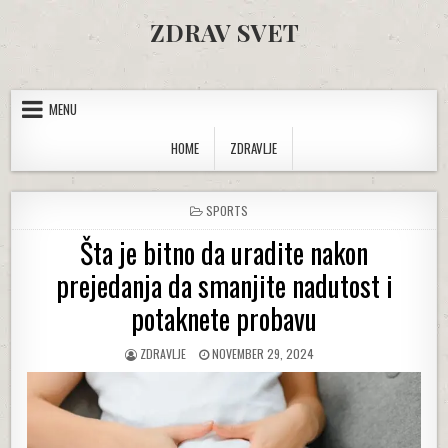
Skip to content
ZDRAV SVET
MENU
HOME
ZDRAVLJE
POSTED IN
SPORTS
Šta je bitno da uradite nakon
prejedanja da smanjite nadutost i
potaknete probavu
AUTHOR:
PUBLISHED DATE:
ZDRAVLJE
NOVEMBER 29, 2024