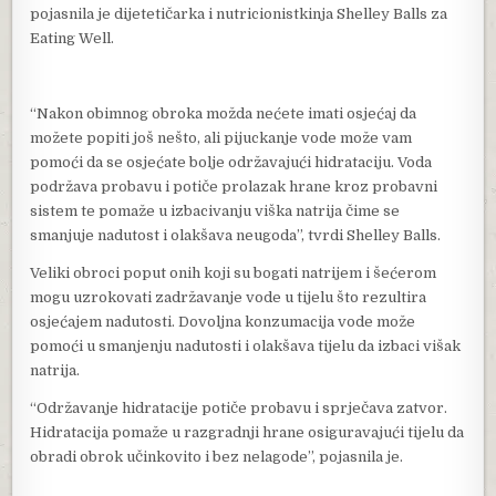
pojasnila je dijetetičarka i nutricionistkinja Shelley Balls za
Eating Well.
“Nakon obimnog obroka možda nećete imati osjećaj da
možete popiti još nešto, ali pijuckanje vode može vam
pomoći da se osjećate bolje održavajući hidrataciju. Voda
podržava probavu i potiče prolazak hrane kroz probavni
sistem te pomaže u izbacivanju viška natrija čime se
smanjuje nadutost i olakšava neugoda”, tvrdi Shelley Balls.
Veliki obroci poput onih koji su bogati natrijem i šećerom
mogu uzrokovati zadržavanje vode u tijelu što rezultira
osjećajem nadutosti. Dovoljna konzumacija vode može
pomoći u smanjenju nadutosti i olakšava tijelu da izbaci višak
natrija.
“Održavanje hidratacije potiče probavu i sprječava zatvor.
Hidratacija pomaže u razgradnji hrane osiguravajući tijelu da
obradi obrok učinkovito i bez nelagode”, pojasnila je.