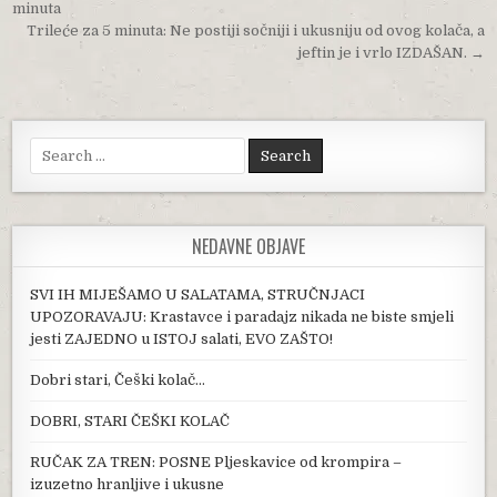
minuta
Trileće za 5 minuta: Ne postiji sočniji i ukusniju od ovog kolača, a
jeftin je i vrlo IZDAŠAN. →
Search for:
NEDAVNE OBJAVE
SVI IH MIJEŠAMO U SALATAMA, STRUČNJACI
UPOZORAVAJU: Krastavce i paradajz nikada ne biste smjeli
jesti ZAJEDNO u ISTOJ salati, EVO ZAŠTO!
Dobri stari, Češki kolač…
DOBRI, STARI ČEŠKI KOLAČ
RUČAK ZA TREN: POSNE Pljeskavice od krompira –
izuzetno hranljive i ukusne