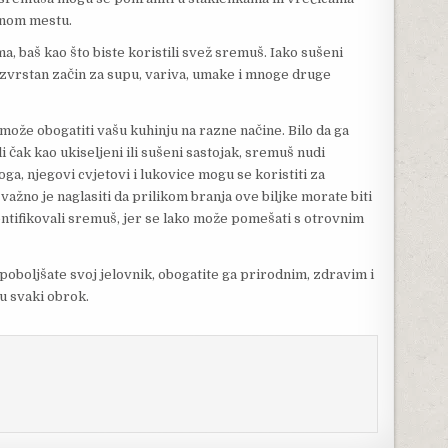
dnom mestu.
a, baš kao što biste koristili svež sremuš. Iako sušeni
e izvrstan začin za supu, variva, umake i mnoge druge
može obogatiti vašu kuhinju na razne načine. Bilo da ga
i čak kao ukiseljeni ili sušeni sastojak, sremuš nudi
oga, njegovi cvjetovi i lukovice mogu se koristiti za
ažno je naglasiti da prilikom branja ove biljke morate biti
dentifikovali sremuš, jer se lako može pomešati s otrovnim
poboljšate svoj jelovnik, obogatite ga prirodnim, zdravim i
u svaki obrok.