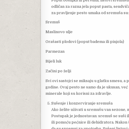
Poput bosiljka ili peršuna, listovi sremuš
odličan za razna jela poput pasta, sendviča
za pravljenje pesto umaka od sremuša su:
Sremuš
Maslinovo ulje
Orašasti plodovi (poput badema ili pinjola)
Parmezan
Bijeli luk
Začini po želji
Svi ovi sastojci se miksaju u glatku smesu, a 
godine. Ovaj pesto ne samo da je ukusan, već 
minerale koji su korisni za zdravlje.
Sušenje i konzerviranje sremuša
Ako želite uživati u sremušu van sezone, 
Postupak je jednostavan: sremuš se suši 
ili pomoću pećnice ili dehidratora. Nakon št
da su spremni za upotrebu. Sušeni listovi