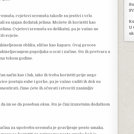
Su
SV
emuša, cvjetovi sremuša takođe su jestivi i vrlo
Ku
ali su sjajan dodatak jelima. Možete ih koristiti kao
U 
jelima. Cvjetovi sremuša su delikatni, pa je važno ne
uk
iti svježe.
ukiseljenom obliku, slično kao kapare. Ovaj proces
kiseljavanjem pupoljaka u ocat i začine, što ih pretvara u
lima tokom godine.
n način kao i luk, iako ih treba koristiti prije nego
ice postaju suhe i gorke, pa je važno vaditi ih dok su
mentirati, čime ćete ih očuvati i stvoriti zanimljiv
 da im se da poseban okus, što je čini izuzetnim dodatkom
 načina za upotrebu sremuša je pravljenje pesto umaka.