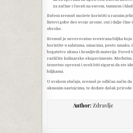
za začine i čuvati na suvom, tamnom i hla
Sušeni sremuš možete koristiti u raznim jelim
listovi gube deo svoje arome, oni i dalje čin
obroke.
Sremuš je neverovatno svestrana biljka koja 
koristite u salatama, umacima, pesto umaku, il
bogatstvo ukusa i hranljivih materija. Pored t
različite kulinarske eksperimente. Međutim, v
izuzetno oprezni i uvek biti sigurni da ste i
biljkama.
U svakom slučaju, sremuš je odličan način da 
ukusnim sastojcima, te dodate dašak prirode 
Author:
Zdravlje