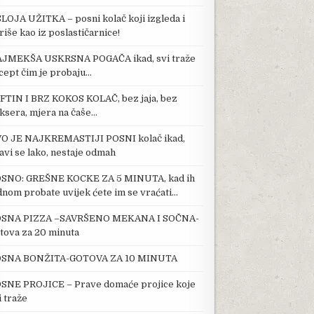
SLOJA UŽITKA – posni kolač koji izgleda i
riše kao iz poslastičarnice!
JMEKŠA USKRSNA POGAČA ikad, svi traže
cept čim je probaju…
FTIN I BRZ KOKOS KOLAČ, bez jaja, bez
ksera, mjera na čaše…
O JE NAJKREMASTIJI POSNI kolač ikad,
avi se lako, nestaje odmah
SNO: GREŠNE KOCKE ZA 5 MINUTA, kad ih
dnom probate uvijek ćete im se vraćati…
SNA PIZZA –SAVRŠENO MEKANA I SOČNA-
tova za 20 minuta
SNA BONŽITA-GOTOVA ZA 10 MINUTA
SNE PROJICE – Prave domaće projice koje
i traže