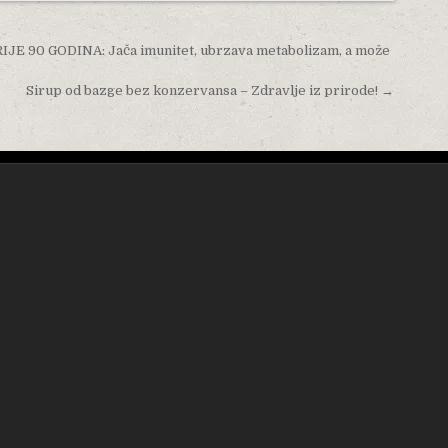
90 GODINA: Jača imunitet, ubrzava metabolizam, a može
Sirup od bazge bez konzervansa – Zdravlje iz prirode! →