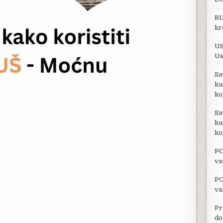
RU
kr
US
Us
Sa
ku
ko
Sa
ku
ko
PO
va
PO
va
Pr
do