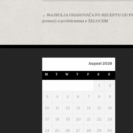
Post navigation
← NAJBOLJA ORAHOVAČA PO RECEPTU OD PRIJE 
pomoći u problemima s ŽELUCEM
August 2026
M
T
W
T
F
S
S
1
2
3
4
5
6
7
8
9
10
11
12
13
14
15
16
17
18
19
20
21
22
23
24
25
26
27
28
29
30