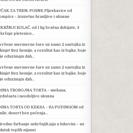
ČAK ZA TREN: POSNE Pljeskavice od
ompira – izuzetno hranljive i ukusne
KRŠNJI KOLAČ, od 1 kg brašna dobijate, 3
kršnje pletenice…
vršene mermerne šare uz samo 2 sastojka iz
hinje! Bez hemije, a rezultat kao iz bajke, boje
je oduzimaju dah…
vršene mermerne šare uz samo 2 sastojka iz
hinje! Bez hemije, a rezultat kao iz bajke, boje
je oduzimaju dah…
SNA TROBOJNA TORTA – mekana,
zdušasta i neodoljivo ukusna
SNA TORTA OD KEKSA – SA PUDINGOM od
nile, desert bez pečenja…
irodno farbanje uskršnjih jaja u lukovini – uz
datak toplih nijansi