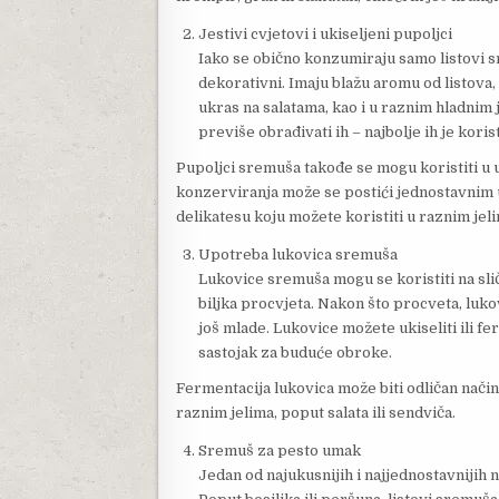
Jestivi cvjetovi i ukiseljeni pupoljci
Iako se obično konzumiraju samo listovi sr
dekorativni. Imaju blažu aromu od listova, 
ukras na salatama, kao i u raznim hladnim 
previše obrađivati ih – najbolje ih je korist
Pupoljci sremuša takođe se mogu koristiti u 
konzerviranja može se postići jednostavnim u
delikatesu koju možete koristiti u raznim je
Upotreba lukovica sremuša
Lukovice sremuša mogu se koristiti na sliča
biljka procvjeta. Nakon što procveta, lukov
još mlade. Lukovice možete ukiseliti ili fer
sastojak za buduće obroke.
Fermentacija lukovica može biti odličan način
raznim jelima, poput salata ili sendviča.
Sremuš za pesto umak
Jedan od najukusnijih i najjednostavnijih