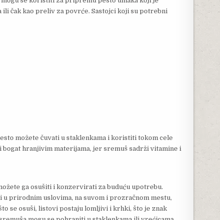
a mogu se koristiti za pripremu pesto umaka koji je
 ili čak kao preliv za povrće. Sastojci koji su potrebni
pesto možete čuvati u staklenkama i koristiti tokom cele
i bogat hranjivim materijama, jer sremuš sadrži vitamine i
možete ga osušiti i konzervirati za buduću upotrebu.
ili u prirodnim uslovima, na suvom i prozračnom mestu,
o se osuši, listovi postaju lomljivi i krhki, što je znak
 sremuša mogu se pohraniti u staklenkama ili vrećicama