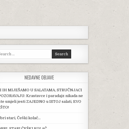
arch for:
NEDAVNE OBJAVE
I IH MIJEŠAMO U SALATAMA, STRUČNJACI
OZORAVAJU: Krastavce i paradajz nikada ne
ste smjeli jesti ZAJEDNO u ISTOJ salati, EVO
ŠTO!
bri stari, Češki kolač…
BRI, STARI ČEŠKI KOLAČ