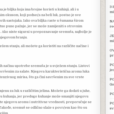
3 
je biljka koja ima brojne koristi u kuhinji, ali i u
mi
nim okusom, koji podseća na beli luk, postao je sve
avih sastojaka. Iako ova biljka raste u šumama širom
NA
tno puno pažnje, jer se može zamijeniti s otrovnim
re
 Ako niste sigurni u prepoznavanje sremuša, najbolje je
JE
 njegovom branju.
mi
ežem stanju, ali možete ga koristiti na različite načine i
OV
pr
PO
ih načina upotrebe sremuša je u svježem stanju. Listovi
je
 savršenim za salate. Njegova karakteristična aroma luka
tenzivnog mirisa, što ga čini savršenim za sve vrste
PO
Go
jenu za luk u različitim jelima. Možete ga dodati u juhe,
PO
aju kuhanja, jer predugo kuhanje može smanjiti njegovu
ite njegovu aromu i nutritivne vrednosti, preporučuje se
PO
. Takođe, sremuš se odlično slaže s povrćem kao što su
sv
vijim.