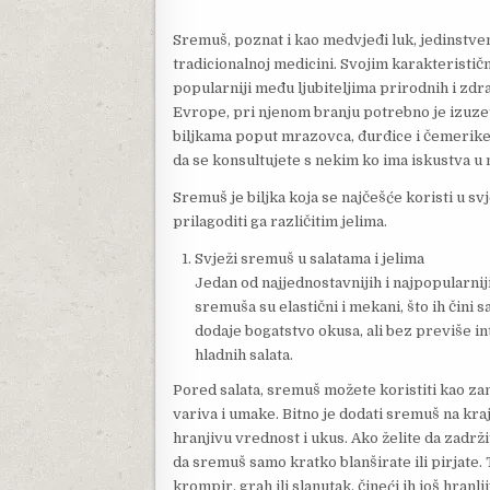
Sremuš, poznat i kao medvjeđi luk, jedinstvena 
tradicionalnoj medicini. Svojim karakteristič
popularniji među ljubiteljima prirodnih i zdr
Evrope, pri njenom branju potrebno je izuze
biljkama poput mrazovca, đurđice i čemerike.
da se konsultujete s nekim ko ima iskustva u
Sremuš je biljka koja se najčešće koristi u svj
prilagoditi ga različitim jelima.
Svježi sremuš u salatama i jelima
Jedan od najjednostavnijih i najpopularnij
sremuša su elastični i mekani, što ih čini
dodaje bogatstvo okusa, ali bez previše in
hladnih salata.
Pored salata, sremuš možete koristiti kao zam
variva i umake. Bitno je dodati sremuš na kr
hranjivu vrednost i ukus. Ako želite da zadrž
da sremuš samo kratko blanširate ili pirjate
krompir, grah ili slanutak, čineći ih još hranlji