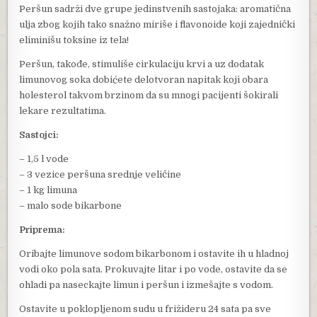
Peršun sadrži dve grupe jedinstvenih sastojaka: aromatična
ulja zbog kojih tako snažno miriše i flavonoide koji zajednički
eliminišu toksine iz tela!
Peršun, takođe, stimuliše cirkulaciju krvi a uz dodatak
limunovog soka dobićete delotvoran napitak koji obara
holesterol takvom brzinom da su mnogi pacijenti šokirali
lekare rezultatima.
Sastojci:
– 1,5 l vode
– 3 vezice peršuna srednje veličine
– 1 kg limuna
– malo sode bikarbone
Priprema:
Oribajte limunove sodom bikarbonom i ostavite ih u hladnoj
vodi oko pola sata. Prokuvajte litar i po vode, ostavite da se
ohladi pa naseckajte limun i peršun i izmešajte s vodom.
Ostavite u poklopljenom sudu u frižideru 24 sata pa sve