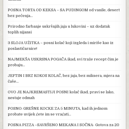
POSNA TORTA OD KEKSA – SA PUDINGOM od vanile, desert
bez pečenja…
Prirodno farbanje uskršnjih jaja u lukovini – uz dodatak
toplih nijansi
3 SLOJA UŽITKA – posni kolač koji izgleda i miriše kao iz
poslastičarnice!
NAJMEKŠA USKRSNA POGAČA ikad, svi traže recept čim je
probaju…
JEFTIN I BRZ KOKOS KOLAČ, bez jaja, bez miksera, mjera na
čaše…
OVO JE NAJKREMASTIJI POSNI kolač ikad, pravi se lako,
nestaje odmah
POSNO: GREŠNE KOCKE ZA 5 MINUTA, kad ih jednom
probate uvijek ćete im se vraćati…
POSNA PIZZA –SAVRŠENO MEKANA I SOČNA- Gotova za 20