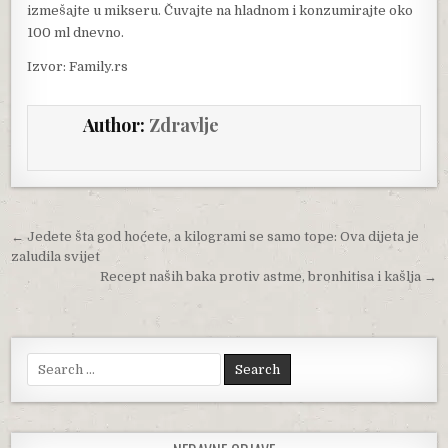
izmešajte u mikseru. Čuvajte na hladnom i konzumirajte oko
100 ml dnevno.
Izvor: Family.rs
Author:
Zdravlje
Post navigation
← Jedete šta god hoćete, a kilogrami se samo tope: Ova dijeta je
zaludila svijet
Recept naših baka protiv astme, bronhitisa i kašlja →
Search for: