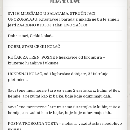
NEDAVNE OBJAVE
SVI IH MIJEŠAMO U SALATAMA, STRUČNJACI
UPOZORAVAJU: Krastavce i paradajz nikada ne biste smjeli
jesti ZAJEDNO u ISTOJ salati, EVO ZAŠTO!
Dobri stari, Češki kolač…
DOBRI, STARI ČEŠKI KOLAČ
RUČAK ZA TREN: POSNE Pljeskavice od krompira –
izuzetno hranljive i ukusne
USKRŠNJI KOLAČ, od 1 kg brašna dobijate, 3 Uskršnje
pletenice…
Savršene mermerne šare uz samo 2 sastojka iz kuhinje! Bez
hemije, a rezultat kao iz bajke, boje koje oduzimaju dah…
Savršene mermerne šare uz samo 2 sastojka iz kuhinje! Bez
hemije, a rezultat kao iz bajke, boje koje oduzimaju dah…
POSNA TROBOJNA TORTA – mekana, vazdušasta i neodoljivo
ukusna