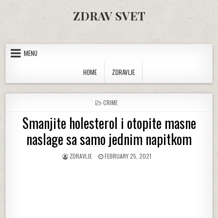
Skip to content
ZDRAV SVET
MENU
HOME
ZDRAVLJE
POSTED IN
CRIME
Smanjite holesterol i otopite masne
naslage sa samo jednim napitkom
AUTHOR:
PUBLISHED DATE:
ZDRAVLJE
FEBRUARY 25, 2021