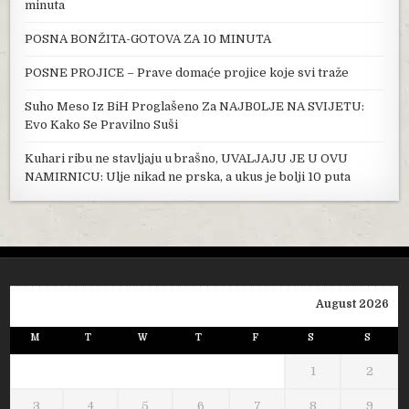
minuta
POSNA BONŽITA-GOTOVA ZA 10 MINUTA
POSNE PROJICE – Prave domaće projice koje svi traže
Suho Meso Iz BiH Proglašeno Za NAJB0LJE NA SVIJETU:
Evo Kako Se Pravilno Suši
Kuhari ribu ne stavljaju u brašno, UVALJAJU JE U OVU
NAMIRNICU: Ulje nikad ne prska, a ukus je bolji 10 puta
August 2026
M
T
W
T
F
S
S
1
2
3
4
5
6
7
8
9