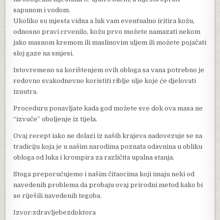
sapunom i vodom.
Ukoliko su mjesta vidna a luk vam eventualno iritira kožu,
odnosno pravi crvenilo, kožu prvo možete namazati nekom
jako masnom kremom ili maslinovim uljem ili možete pojačati
sloj gaze na smjesi.
Istovremeno sa korištenjem ovih obloga sa vana potrebno je
redovno svakodnevno koristiti riblje ulje koje će djelovati
iznutra.
Proceduru ponavljate kada god možete sve dok ova masa ne
“izvuče” oboljenje iz tijela.
Ovaj recept iako ne dolazi iz naših krajeva nadovezuje se na
tradiciju koja je u našim narodima poznata odavnina u obliku
obloga od luka i krompira za različita upalna stanja.
Stoga preporučujemo i našim čitaocima koji imaju neki od
navedenih problema da probaju ovaj prirodni metod kako bi
se riješili navedenih tegoba.
Izvor:zdravljebezdoktora