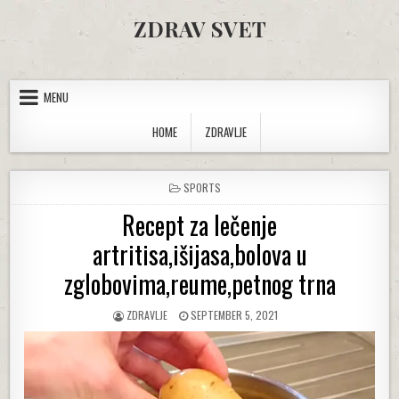
Skip to content
ZDRAV SVET
MENU
HOME
ZDRAVLJE
POSTED IN
SPORTS
Recept za lečenje
artritisa,išijasa,bolova u
zglobovima,reume,petnog trna
AUTHOR:
PUBLISHED DATE:
ZDRAVLJE
SEPTEMBER 5, 2021