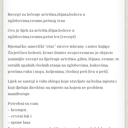
Recept za lečenje artritisa,išijasa,bolova u
zglobovima,reume,petnog trna
Ovo je lijek za artritis,išijas,bolove u
zglobovima,reumu,petni trn (recept)
Njemačko-američki “otac” sirove ishrane, i autor knjige
Živjeti bez bolesti, Ernst Günter svojevremeno je objavio
zanimljiv recept za liječenje artritisa, gihta, išijasa, reume, te
ostalih upalnih i bolnih stanja na zglobovima, kukovima,
prstima ruku i nogu, koljenima, i bolnoj peti (trn u peti).
Lijek se sastoji u vidu obloga koje stavljate na bolna mjesta i
koji djeluju direktno na mjesto na kojem se problem
manifestuje.
Potrebni su vam:
– krompir,
– crveni luk i
– sjeme lana