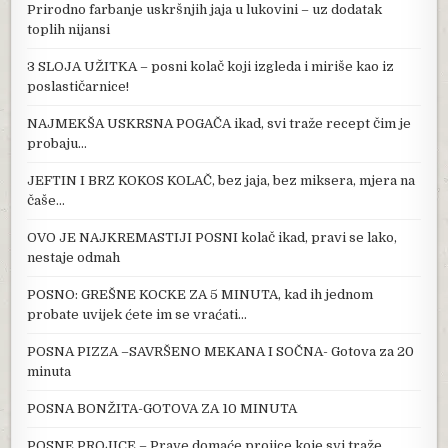
Prirodno farbanje uskršnjih jaja u lukovini – uz dodatak
toplih nijansi
3 SLOJA UŽITKA – posni kolač koji izgleda i miriše kao iz
poslastičarnice!
NAJMEKŠA USKRSNA POGAČA ikad, svi traže recept čim je
probaju…
JEFTIN I BRZ KOKOS KOLAČ, bez jaja, bez miksera, mjera na
čaše…
OVO JE NAJKREMASTIJI POSNI kolač ikad, pravi se lako,
nestaje odmah
POSNO: GREŠNE KOCKE ZA 5 MINUTA, kad ih jednom
probate uvijek ćete im se vraćati…
POSNA PIZZA –SAVRŠENO MEKANA I SOČNA- Gotova za 20
minuta
POSNA BONŽITA-GOTOVA ZA 10 MINUTA
POSNE PROJICE – Prave domaće projice koje svi traže