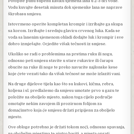
Potopite punu supenu kašiku sjemena lana u 2-3 dcl vode.
Vodu kuvajte desetak minuta dok sjemenke lana ne naprave
škrobasu smjesu.
Istovrmeno operite kompletan krompir i izribajte ga skupa
sa korom. Izribajte i srednju glavicu crvenog luka. Kada se
voda sa lanenim sjemenom ohladi dodajte luk i krompir i sve
dobro izmješajte. Ocjedite višak tečnosti iz smjese.
Ukoliko se radi o problemima na prstima ruku ili nogu,
odnosno peti smjesu stavite u stare rukavice ili čarapu
obucite na ruke ili noge te preko navucite najlonske kese
koje ćete vezati tako da višak tečnost ne može izlaziti vani.
Na druge dijelove tijela kao što su kukovi, kičma, rebra,
koljena i sl. predlažemo da smjesu umotate prvo u gazu te
položite na oboljelo mjesto, nakon toga cijelo područje
omotajte nekim zavojem ili prozirnom folijom za
domaćinstvo koja će smjesu držati pripijenu za oboljelo
mjesto.
Ove obloge potrebno je držati tokom noći, odnosno spavanja,
na oboljelim mjestima te ujutro baciti, a mjesta oprati