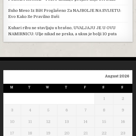
Suho Meso Iz BiH Proglašeno Za NAJB0LJE NA SVIJETU:
Evo Kako Se Pravilno Suši
Kuhari ribu ne stavljaju u brašno, UVALJAJU JE U OVU
NAMIRNICU: Ulje nikad ne prska, a ukus je bolji 10 puta
August 2026
M
T
W
T
F
S
S
1
2
3
4
5
6
7
8
9
10
11
12
13
14
15
16
17
18
19
20
21
22
23