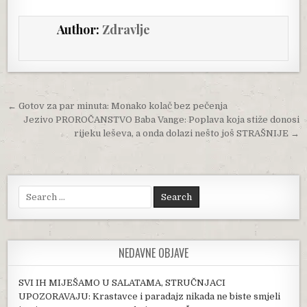
Author:
Zdravlje
Post navigation
← Gotov za par minuta: Monako kolač bez pečenja
Jezivo PROROČANSTVO Baba Vange: Poplava koja stiže donosi
rijeku leševa, a onda dolazi nešto još STRAŠNIJE →
Search for:
NEDAVNE OBJAVE
SVI IH MIJEŠAMO U SALATAMA, STRUČNJACI
UPOZORAVAJU: Krastavce i paradajz nikada ne biste smjeli