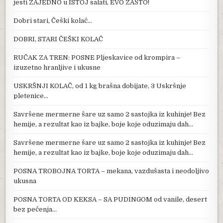
jesti ZAJEDNO u ISTOJ salati, EVO ZAŠTO!
Dobri stari, Češki kolač…
DOBRI, STARI ČEŠKI KOLAČ
RUČAK ZA TREN: POSNE Pljeskavice od krompira –
izuzetno hranljive i ukusne
USKRŠNJI KOLAČ, od 1 kg brašna dobijate, 3 Uskršnje
pletenice…
Savršene mermerne šare uz samo 2 sastojka iz kuhinje! Bez
hemije, a rezultat kao iz bajke, boje koje oduzimaju dah…
Savršene mermerne šare uz samo 2 sastojka iz kuhinje! Bez
hemije, a rezultat kao iz bajke, boje koje oduzimaju dah…
POSNA TROBOJNA TORTA – mekana, vazdušasta i neodoljivo
ukusna
POSNA TORTA OD KEKSA – SA PUDINGOM od vanile, desert
bez pečenja…