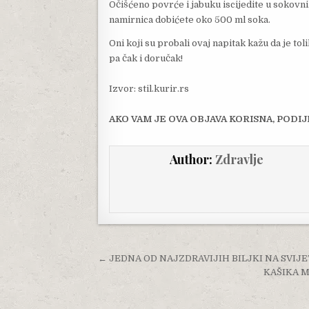
Očišćeno povrće i jabuku iscijedite u sokovnik
namirnica dobićete oko 500 ml soka.
Oni koji su probali ovaj napitak kažu da je to
pa čak i doručak!
Izvor: stil.kurir.rs
AKO VAM JE OVA OBJAVA KORISNA, PODIJE
Author:
Zdravlje
Post navigation
← JEDNA OD NAJZDRAVIJIH BILJKI NA SVIJ
KAŠIKA M