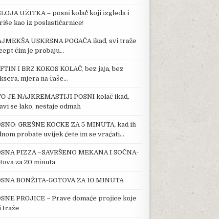
SLOJA UŽITKA – posni kolač koji izgleda i
riše kao iz poslastičarnice!
JMEKŠA USKRSNA POGAČA ikad, svi traže
cept čim je probaju…
FTIN I BRZ KOKOS KOLAČ, bez jaja, bez
ksera, mjera na čaše…
O JE NAJKREMASTIJI POSNI kolač ikad,
avi se lako, nestaje odmah
SNO: GREŠNE KOCKE ZA 5 MINUTA, kad ih
dnom probate uvijek ćete im se vraćati…
SNA PIZZA –SAVRŠENO MEKANA I SOČNA-
tova za 20 minuta
SNA BONŽITA-GOTOVA ZA 10 MINUTA
SNE PROJICE – Prave domaće projice koje
i traže