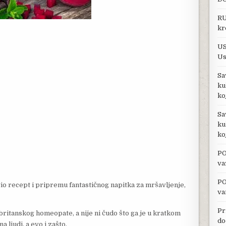
RU
kr
US
Us
Sa
ku
ko
Sa
ku
ko
PO
va
PO
io recept i pripremu fantastičnog napitka za mršavljenje,
va
Pr
 britanskog homeopate, a nije ni čudo što ga je u kratkom
do
ljudi, a evo i zašto.