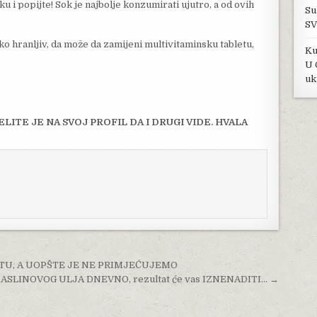
u i popijte! Sok je najbolje konzumirati ujutro, a od ovih
Su
SV
liko hranljiv, da može da zamijeni multivitaminsku tabletu,
Ku
U 
uk
LITE JE NA SVOJ PROFIL DA I DRUGI VIDE. HVALA
ETU, A UOPŠTE JE NE PRIMJEĆUJEMO
ASLINOVOG ULJA DNEVNO, rezultat će vas IZNENADITI… →