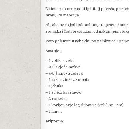
Naime, ako niste neki ljubitelj povrća, prirod
hranljive materije.
Ali, ako uz to još i iskombinujete prave nami
stomaka i čisti organizam od nakupljenih toks
Zato požurite u nabavku po namirnice i pripre
Sastojci:
– 1 velika cvekla
– 2-3 svježe mrkve
– 4-5 štapova celera
– 1 šaka svježeg špinata
– 1 jabuka
– 1 svježi krastavac
– 2 rotkvice
– 1 korijen svježeg đubmira (veličine 1 cm)
– 1 limun
Priprema: