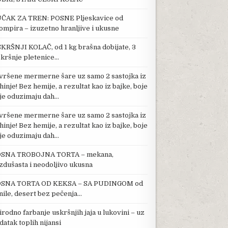
ČAK ZA TREN: POSNE Pljeskavice od
ompira – izuzetno hranljive i ukusne
KRŠNJI KOLAČ, od 1 kg brašna dobijate, 3
kršnje pletenice…
vršene mermerne šare uz samo 2 sastojka iz
hinje! Bez hemije, a rezultat kao iz bajke, boje
je oduzimaju dah…
vršene mermerne šare uz samo 2 sastojka iz
hinje! Bez hemije, a rezultat kao iz bajke, boje
je oduzimaju dah…
SNA TROBOJNA TORTA – mekana,
zdušasta i neodoljivo ukusna
SNA TORTA OD KEKSA – SA PUDINGOM od
nile, desert bez pečenja…
irodno farbanje uskršnjih jaja u lukovini – uz
datak toplih nijansi