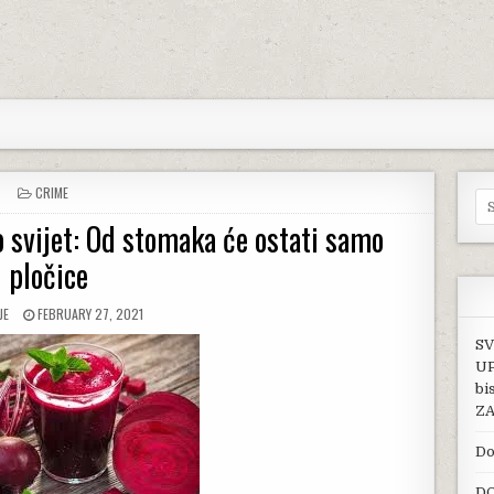
POSTED IN
CRIME
Se
o svijet: Od stomaka će ostati samo
pločice
:
PUBLISHED DATE:
JE
FEBRUARY 27, 2021
SV
UP
bi
ZA
Do
DO