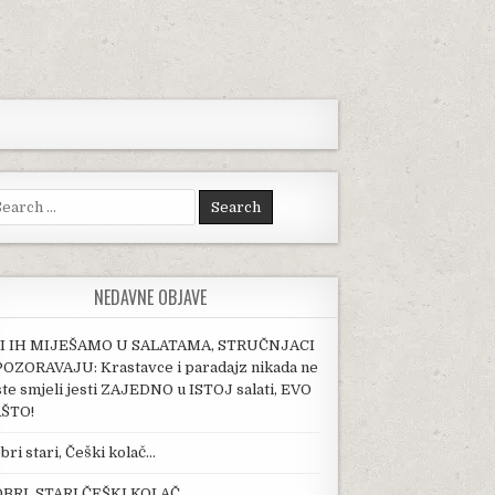
arch for:
NEDAVNE OBJAVE
I IH MIJEŠAMO U SALATAMA, STRUČNJACI
OZORAVAJU: Krastavce i paradajz nikada ne
ste smjeli jesti ZAJEDNO u ISTOJ salati, EVO
ŠTO!
bri stari, Češki kolač…
BRI, STARI ČEŠKI KOLAČ