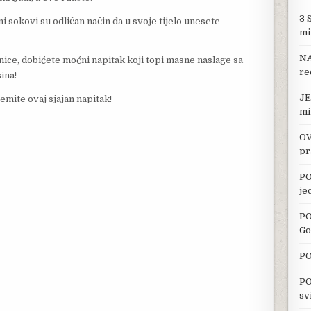
3 
ni sokovi su odličan način da u svoje tijelo unesete
mi
NA
rnice, dobićete moćni napitak koji topi masne naslage sa
re
ina!
JE
mite ovaj sjajan napitak!
mi
OV
pr
PO
je
PO
Go
PO
PO
sv