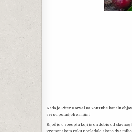
Kada je Piter Karvel na YouTube kanalu objav
svi su poludjeli za njim!
Riječ je o receptu koji je on dobio od slavnog
vremenskom roku pogledalo skoro dva miliona 