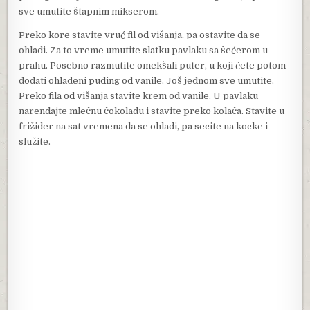
sve umutite štapnim mikserom.
Preko kore stavite vruć fil od višanja, pa ostavite da se
ohladi. Za to vreme umutite slatku pavlaku sa šećerom u
prahu. Posebno razmutite omekšali puter, u koji ćete potom
dodati ohlađeni puding od vanile. Još jednom sve umutite.
Preko fila od višanja stavite krem od vanile. U pavlaku
narendajte mlečnu čokoladu i stavite preko kolača. Stavite u
frižider na sat vremena da se ohladi, pa secite na kocke i
služite.