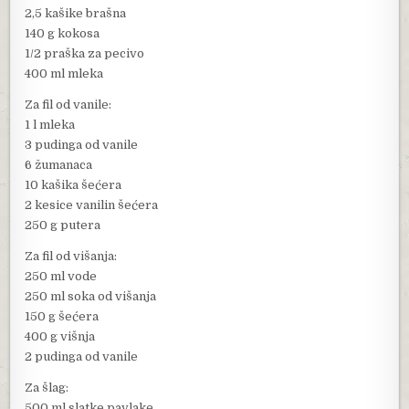
2,5 kašike brašna
140 g kokosa
1/2 praška za pecivo
400 ml mleka
Za fil od vanile:
1 l mleka
3 pudinga od vanile
6 žumanaca
10 kašika šećera
2 kesice vanilin šećera
250 g putera
Za fil od višanja:
250 ml vode
250 ml soka od višanja
150 g šećera
400 g višnja
2 pudinga od vanile
Za šlag:
500 ml slatke pavlake