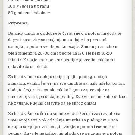
100 g šećera u prahu
50 g mlečne čokolade
Priprema:
Belanca umutite da dobijete čvrst sneg, a potom im dodajte
šećer i nastavite sa mućenjem. Dodajte im preostale
sastojke, a potom sve lepo izmešajte. Smesu preručite u
pleh dimenzija 25×35 cm i pecite na 170 stepeni 15-20
minuta. Kada je kora pečena prelijte je vrelim mlekom i
ostavite da se ohladi.
Za fil od vanile u dublju činiju sipajte puding, dodajte
žumanca, vanilin šećer, pa sve umutite sa malo mleka, potom
dodajte šećer. Preostalo mleko lagano zagrevajte na
umerenoj vatri, pa dodajte puding. Sve vreme mešajte dok se
ne zgusne. Puding ostavite da se skroz ohladi.
Za fil od višnje u šerpu sipajte vodu i šećer i zagrevajte na
umerenoj vatri. Sok od višnje umutite sa pudingom. Kada
sirup u šerpi provri dodajte višnje, a potom i razmućeni
puding. Kuvajte nekoliko minuta dok se ne zgusne, a potom