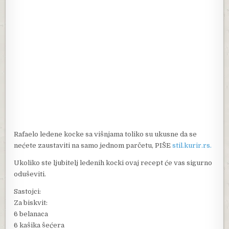
Rafaelo ledene kocke sa višnjama toliko su ukusne da se
nećete zaustaviti na samo jednom parčetu, PIŠE
stil.kurir.rs.
Ukoliko ste ljubitelj ledenih kocki ovaj recept će vas sigurno
oduševiti.
Sastojci:
Za biskvit:
6 belanaca
6 kašika šećera