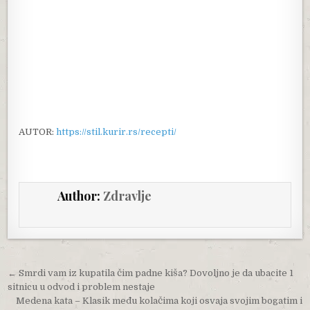
AUTOR:
https://stil.kurir.rs/recepti/
Author:
Zdravlje
Post navigation
← Smrdi vam iz kupatila čim padne kiša? Dovoljno je da ubacite 1
sitnicu u odvod i problem nestaje
Medena kata – Klasik među kolačima koji osvaja svojim bogatim i