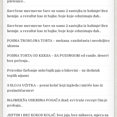
pletenice…
Savršene mermerne šare uz samo 2 sastojka iz kuhinje! Bez
hemije, a rezultat kao iz bajke, boje koje oduzimaju dah…
Savršene mermerne šare uz samo 2 sastojka iz kuhinje! Bez
hemije, a rezultat kao iz bajke, boje koje oduzimaju dah…
POSNA TROBOJNA TORTA – mekana, vazdušasta i neodoljivo
ukusna
POSNA TORTA OD KEKSA – SA PUDINGOM od vanile, desert
bez pečenja…
Prirodno farbanje uskršnjih jaja u lukovini – uz dodatak
toplih nijansi
3 SLOJA UŽITKA – posni kolač koji izgleda i miriše kao iz
poslastičarnice!
NAJMEKŠA USKRSNA POGAČA ikad, svi traže recept čim je
probaju…
JEFTIN I BRZ KOKOS KOLAČ, bez jaja, bez miksera, mjera na