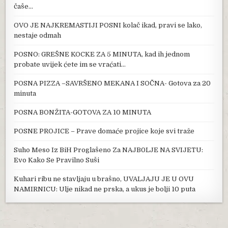
čaše…
OVO JE NAJKREMASTIJI POSNI kolač ikad, pravi se lako,
nestaje odmah
POSNO: GREŠNE KOCKE ZA 5 MINUTA, kad ih jednom
probate uvijek ćete im se vraćati…
POSNA PIZZA –SAVRŠENO MEKANA I SOČNA- Gotova za 20
minuta
POSNA BONŽITA-GOTOVA ZA 10 MINUTA
POSNE PROJICE – Prave domaće projice koje svi traže
Suho Meso Iz BiH Proglašeno Za NAJB0LJE NA SVIJETU:
Evo Kako Se Pravilno Suši
Kuhari ribu ne stavljaju u brašno, UVALJAJU JE U OVU
NAMIRNICU: Ulje nikad ne prska, a ukus je bolji 10 puta