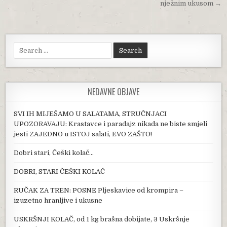
nježnim ukusom →
Search for:
NEDAVNE OBJAVE
SVI IH MIJEŠAMO U SALATAMA, STRUČNJACI
UPOZORAVAJU: Krastavce i paradajz nikada ne biste smjeli
jesti ZAJEDNO u ISTOJ salati, EVO ZAŠTO!
Dobri stari, Češki kolač…
DOBRI, STARI ČEŠKI KOLAČ
RUČAK ZA TREN: POSNE Pljeskavice od krompira –
izuzetno hranljive i ukusne
USKRŠNJI KOLAČ, od 1 kg brašna dobijate, 3 Uskršnje