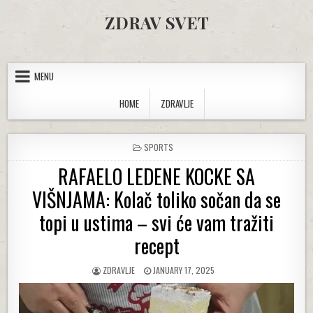
Skip to content
ZDRAV SVET
MENU
HOME
ZDRAVLJE
POSTED IN
SPORTS
RAFAELO LEDENE KOCKE SA
VIŠNJAMA: Kolač toliko sočan da se
topi u ustima – svi će vam tražiti
recept
AUTHOR:
PUBLISHED DATE:
ZDRAVLJE
JANUARY 17, 2025