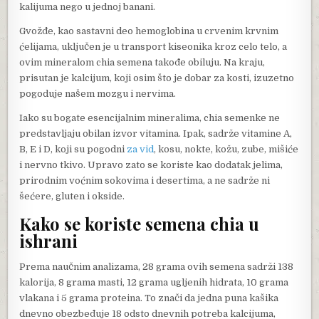
kalijuma nego u jednoj banani.
Gvožđe, kao sastavni deo hemoglobina u crvenim krvnim
ćelijama, uključen je u transport kiseonika kroz celo telo, a
ovim mineralom chia semena takođe obiluju. Na kraju,
prisutan je kalcijum, koji osim što je dobar za kosti, izuzetno
pogoduje našem mozgu i nervima.
Iako su bogate esencijalnim mineralima, chia semenke ne
predstavljaju obilan izvor vitamina. Ipak, sadrže vitamine A,
B, E i D, koji su pogodni
za vid
, kosu, nokte, kožu, zube, mišiće
i nervno tkivo. Upravo zato se koriste kao dodatak jelima,
prirodnim voćnim sokovima i desertima, a ne sadrže ni
šećere, gluten i okside.
Kako se koriste semena chia u
ishrani
Prema naučnim analizama, 28 grama ovih semena sadrži 138
kalorija, 8 grama masti, 12 grama ugljenih hidrata, 10 grama
vlakana i 5 grama proteina. To znači da jedna puna kašika
dnevno obezbeđuje 18 odsto dnevnih potreba kalcijuma,