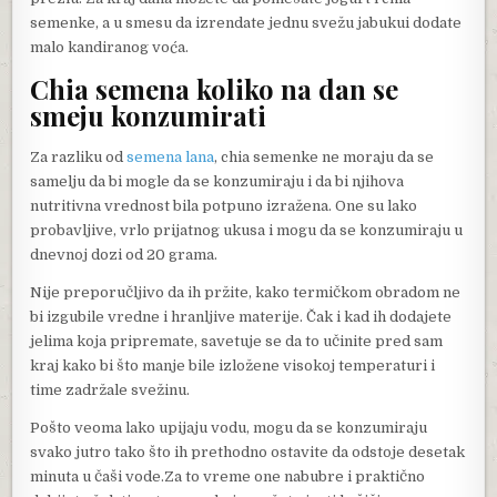
semenke, a u smesu da izrendate jednu svežu jabukui dodate
malo kandiranog voća.
Chia semena koliko na dan se
smeju konzumirati
Za razliku od
semena lana
, chia semenke ne moraju da se
samelju da bi mogle da se konzumiraju i da bi njihova
nutritivna vrednost bila potpuno izražena. One su lako
probavljive, vrlo prijatnog ukusa i mogu da se konzumiraju u
dnevnoj dozi od 20 grama.
Nije preporučljivo da ih pržite, kako termičkom obradom ne
bi izgubile vredne i hranljive materije. Čak i kad ih dodajete
jelima koja pripremate, savetuje se da to učinite pred sam
kraj kako bi što manje bile izložene visokoj temperaturi i
time zadržale svežinu.
Pošto veoma lako upijaju vodu, mogu da se konzumiraju
svako jutro tako što ih prethodno ostavite da odstoje desetak
minuta u čaši vode.Za to vreme one nabubre i praktično