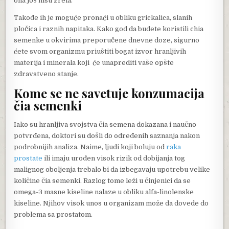
ona još nisu zrela.
Takođe ih je moguće pronaći u obliku grickalica, slanih
pločica i raznih napitaka. Kako god da budete koristili chia
semenke u okvirima preporučene dnevne doze, sigurno
ćete svom organizmu priuštiti bogat izvor hranljivih
materija i minerala koji će unaprediti vaše opšte
zdravstveno stanje.
Kome se ne savetuje konzumacija
čia semenki
Iako su hranljiva svojstva čia semena dokazana i naučno
potvrđena, doktori su došli do određenih saznanja nakon
podrobnijih analiza. Naime, ljudi koji boluju od
raka
prostate
ili imaju urođen visok rizik od dobijanja tog
malignog oboljenja trebalo bi da izbegavaju upotrebu velike
količine čia semenki. Razlog tome leži u činjenici da se
omega-3 masne kiseline nalaze u obliku alfa-linolenske
kiseline. Njihov visok unos u organizam može da dovede do
problema sa prostatom.