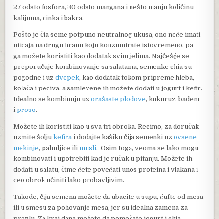
27 odsto fosfora, 30 odsto mangana i nešto manju količinu
kalijuma, cinka i bakra.
Pošto je čia seme potpuno neutralnog ukusa, ono neće imati
uticaja na drugu hranu koju konzumirate istovremeno, pa
ga možete koristiti kao dodatak svim jelima. Najčešće se
preporučuje kombinovanje sa salatama, semenke chia su
pogodne i uz
dvopek
, kao dodatak tokom pripreme hleba,
kolača i peciva, a samlevene ih možete dodati u jogurt i kefir.
Idealno se kombinuju uz
orašaste plodove
, kukuruz, badem
i
proso
.
Možete ih koristiti kao u sva tri obroka. Recimo, za doručak
uzmite šolju
kefira
i dodajte kašiku čija semenki uz
ovsene
mekinje
, pahuljice ili
musli
. Osim toga, veoma se lako mogu
kombinovati i upotrebiti kad je ručak u pitanju. Možete ih
dodati u salatu, čime ćete povećati unos proteina i vlakana i
ceo obrok učiniti lako probavljivim.
Takođe, čija semena možete da ubacite u supu, ćufte od mesa
ili u smesu za pohovanje mesa, jer su idealna zamena za
prezlu. Za kraj dana možete da pomešate jogurt i chia