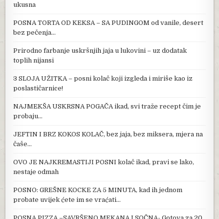
ukusna
POSNA TORTA OD KEKSA – SA PUDINGOM od vanile, desert
bez pečenja…
Prirodno farbanje uskršnjih jaja u lukovini – uz dodatak
toplih nijansi
3 SLOJA UŽITKA – posni kolač koji izgleda i miriše kao iz
poslastičarnice!
NAJMEKŠA USKRSNA POGAČA ikad, svi traže recept čim je
probaju…
JEFTIN I BRZ KOKOS KOLAČ, bez jaja, bez miksera, mjera na
čaše…
OVO JE NAJKREMASTIJI POSNI kolač ikad, pravi se lako,
nestaje odmah
POSNO: GREŠNE KOCKE ZA 5 MINUTA, kad ih jednom
probate uvijek ćete im se vraćati…
POSNA PIZZA –SAVRŠENO MEKANA I SOČNA- Gotova za 20