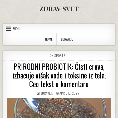
Skip to content
ZDRAV SVET
MENU
HOME
ZDRAVLJE
POSTED IN
SPORTS
PRIRODNI PROBIOTIK: Čisti creva,
izbacuje višak vode i toksine iz tela!
Ceo tekst u komentaru
AUTHOR:
PUBLISHED DATE:
ZDRAVLJE
APRIL 15, 2025