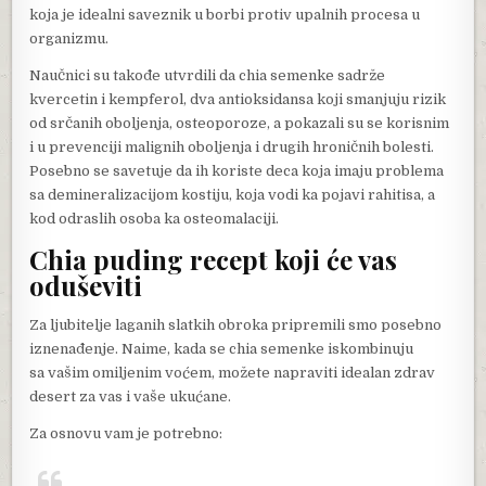
koja je idealni saveznik u borbi protiv upalnih procesa u
organizmu.
Naučnici su takođe utvrdili da chia semenke sadrže
kvercetin i kempferol, dva antioksidansa koji smanjuju rizik
od srčanih oboljenja, osteoporoze, a pokazali su se korisnim
i u prevenciji malignih oboljenja i drugih hroničnih bolesti.
Posebno se savetuje da ih koriste deca koja imaju problema
sa demineralizacijom kostiju, koja vodi ka pojavi rahitisa, a
kod odraslih osoba ka osteomalaciji.
Chia puding recept koji će vas
oduševiti
Za ljubitelje laganih slatkih obroka pripremili smo posebno
iznenađenje. Naime, kada se chia semenke iskombinuju
sa vašim omiljenim voćem, možete napraviti idealan zdrav
desert za vas i vaše ukućane.
Za osnovu vam je potrebno: