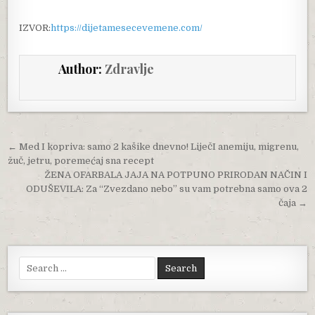
IZVOR:
https://dijetamesecevemene.com/
Author:
Zdravlje
Post navigation
← Med I kopriva: samo 2 kašike dnevno! LiječI anemiju, migrenu,
žuč, jetru, poremećaj sna recept
ŽENA OFARBALA JAJA NA POTPUNO PRIRODAN NAČIN I
ODUŠEVILA: Za “Zvezdano nebo” su vam potrebna samo ova 2
čaja →
Search for: