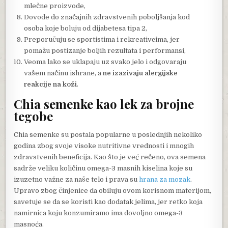
mlečne proizvode,
Dovode do značajnih zdravstvenih poboljšanja kod
osoba koje boluju od dijabetesa tipa 2,
Preporučuju se sportistima i rekreativcima, jer
pomažu postizanje boljih rezultata i performansi,
Veoma lako se uklapaju uz svako jelo i odgovaraju
vašem načinu ishrane, a
ne izazivaju alergijske
reakcije na koži
.
Chia semenke kao lek za brojne
tegobe
Chia semenke su postala popularne u poslednjih nekoliko
godina zbog svoje visoke nutritivne vrednosti i mnogih
zdravstvenih beneficija. Kao što je već rečeno, ova semena
sadrže veliku količinu omega-3 masnih kiselina koje su
izuzetno važne za naše telo i prava su
hrana za mozak
.
Upravo zbog činjenice da obiluju ovom korisnom materijom,
savetuje se da se koristi kao dodatak jelima, jer retko koja
namirnica koju konzumiramo ima dovoljno omega-3
masnoća.