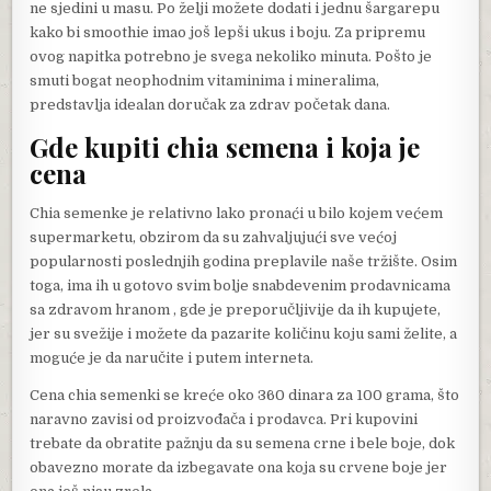
ne sjedini u masu. Po želji možete dodati i jednu šargarepu
kako bi smoothie imao još lepši ukus i boju. Za pripremu
ovog napitka potrebno je svega nekoliko minuta. Pošto je
smuti bogat neophodnim vitaminima i mineralima,
predstavlja idealan doručak za zdrav početak dana.
Gde kupiti chia semena i koja je
cena
Chia semenke je relativno lako pronaći u bilo kojem većem
supermarketu, obzirom da su zahvaljujući sve većoj
popularnosti poslednjih godina preplavile naše tržište. Osim
toga, ima ih u gotovo svim bolje snabdevenim prodavnicama
sa zdravom hranom , gde je preporučljivije da ih kupujete,
jer su svežije i možete da pazarite količinu koju sami želite, a
moguće je da naručite i putem interneta.
Cena chia semenki se kreće oko 360 dinara za 100 grama, što
naravno zavisi od proizvođača i prodavca. Pri kupovini
trebate da obratite pažnju da su semena crne i bele boje, dok
obavezno morate da izbegavate ona koja su crvene boje jer