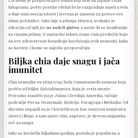
Čia seme je preporučljivo onima koji žele da izgube višak
kilograma, pošto postiže efekat brže razgradnje masti u telu,
a daje nam osećaj sitosti i izvrsna je zamena za gotovo sve
slane grickalice. Iako nije u pitanju žitarica, svakako je
zdravija od njih jer
ne sadrži gluten
, a može da se kombinuje
sa raznim jelima. U nastavku teksta ćemo vam predočiti koje
su sve zdravstvene beneficije korišćenja ovih semenki, kako
se koriste i kome se najviše preporučuju.
Biljka chia daje snagu i jača
imunitet
Chia semenke su sitna crna, bela i tamnosmeđa semena koja
potiču od biljke
Salviahispanica
, koja je vrsta mente.
Prirodno stanište joj je Južna i Srednja Amerika, tačnije
područje Perua, Gvatemale, Bolivije, Paragvaja i Meksika. Od
davnina uzgajali su je i koristili su je kao osnovnu namirnicu
Asteci i Maje, a sam naziv chia, zapravo, je drevna majanska
reč za snagu.
Iako se koristila hiljadama godina, postala je popularna u