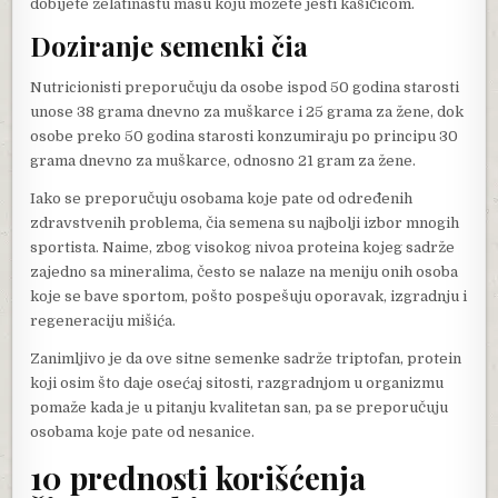
dobijete želatinastu masu koju možete jesti kašičicom.
Doziranje semenki čia
Nutricionisti preporučuju da osobe ispod 50 godina starosti
unose 38 grama dnevno za muškarce i 25 grama za žene, dok
osobe preko 50 godina starosti konzumiraju po principu 30
grama dnevno za muškarce, odnosno 21 gram za žene.
Iako se preporučuju osobama koje pate od određenih
zdravstvenih problema, čia semena su najbolji izbor mnogih
sportista. Naime, zbog visokog nivoa proteina kojeg sadrže
zajedno sa mineralima, često se nalaze na meniju onih osoba
koje se bave sportom, pošto pospešuju oporavak, izgradnju i
regeneraciju mišića.
Zanimljivo je da ove sitne semenke sadrže triptofan, protein
koji osim što daje osećaj sitosti, razgradnjom u organizmu
pomaže kada je u pitanju kvalitetan san, pa se preporučuju
osobama koje pate od nesanice.
10 prednosti korišćenja