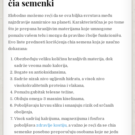
čia semenki
Slobodno možemo reći da se ova biljka svrstava među
najzdravije namirnice na planeti. Karakteristična je po tome
što je prepuna hranljivim materijama koje umnogome
pomažu vašem telu i mozgu da pravilno i bolje funkcionišu.
Evo liste prednosti korišćenja chia semena koja je naučno
dokazana:
Obezbeđuju veliku količinu hranljivih materija, dok
sadrže veoma malo kalorija,
Bogate su antioksidansima,
Sadrže nizak nivo ugljenih hidrata, a visok nivo
visokokvalitetnih proteina i vlakana,
Pomažu gubitak telesne težine,
Obiluju omega-3 masnim kiselinama,
Poboljšavaju krvnu sliku i smanjuju rizik od srčanih
oboljenja,
Visok sadržaj kalcijuma, magnezijuma i fosfora
poboljšava
zdravlje kostiju
, a važno je reći da se chia
semenke posebno preporučuju osobama koje ne jedu