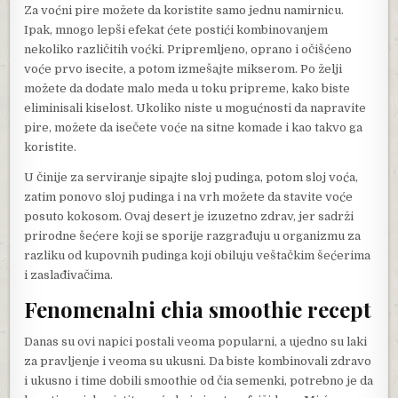
Za voćni pire možete da koristite samo jednu namirnicu.
Ipak, mnogo lepši efekat ćete postići kombinovanjem
nekoliko različitih voćki. Pripremljeno, oprano i očišćeno
voće prvo isecite, a potom izmešajte mikserom. Po želji
možete da dodate malo meda u toku pripreme, kako biste
eliminisali kiselost. Ukoliko niste u mogućnosti da napravite
pire, možete da isečete voće na sitne komade i kao takvo ga
koristite.
U činije za serviranje sipajte sloj pudinga, potom sloj voća,
zatim ponovo sloj pudinga i na vrh možete da stavite voće
posuto kokosom. Ovaj desert je izuzetno zdrav, jer sadrži
prirodne šećere koji se sporije razgrađuju u organizmu za
razliku od kupovnih pudinga koji obiluju veštačkim šećerima
i zaslađivačima.
Fenomenalni chia smoothie recept
Danas su ovi napici postali veoma popularni, a ujedno su laki
za pravljenje i veoma su ukusni. Da biste kombinovali zdravo
i ukusno i time dobili smoothie od čia semenki, potrebno je da