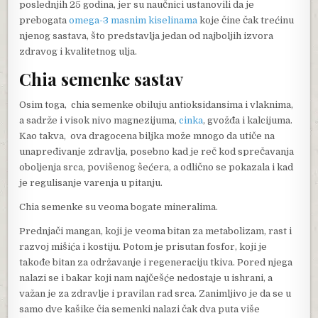
poslednjih 25 godina, jer su naučnici ustanovili da je
prebogata
omega-3 masnim kiselinama
koje čine čak trećinu
njenog sastava, što predstavlja jedan od najboljih izvora
zdravog i kvalitetnog ulja.
Chia semenke sastav
Osim toga, chia semenke obiluju antioksidansima i vlaknima,
a sadrže i visok nivo magnezijuma,
cinka
, gvožđa i kalcijuma.
Kao takva, ova dragocena biljka može mnogo da utiče na
unapređivanje zdravlja, posebno kad je reč kod sprečavanja
oboljenja srca, povišenog šećera, a odlično se pokazala i kad
je regulisanje varenja u pitanju.
Chia semenke su veoma bogate mineralima.
Prednjači mangan, koji je veoma bitan za metabolizam, rast i
razvoj mišića i kostiju. Potom je prisutan fosfor, koji je
takođe bitan za održavanje i regeneraciju tkiva. Pored njega
nalazi se i bakar koji nam najčešće nedostaje u ishrani, a
važan je za zdravlje i pravilan rad srca. Zanimljivo je da se u
samo dve kašike čia semenki nalazi čak dva puta više