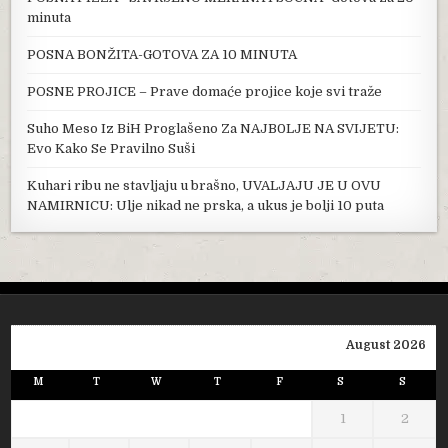
minuta
POSNA BONŽITA-GOTOVA ZA 10 MINUTA
POSNE PROJICE – Prave domaće projice koje svi traže
Suho Meso Iz BiH Proglašeno Za NAJB0LJE NA SVIJETU:
Evo Kako Se Pravilno Suši
Kuhari ribu ne stavljaju u brašno, UVALJAJU JE U OVU
NAMIRNICU: Ulje nikad ne prska, a ukus je bolji 10 puta
August 2026
M
T
W
T
F
S
S
1
2