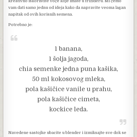
kreativno iskoristite voće koje imate u frižideru. Mi ćemo
vam dati samo jednu od ideja kako da napravite veoma lagan
napitak od ovih korisnih semena.
Potrebno je:
1 banana,
1 šolja jagoda,
chia semenke jedna puna kašika,
50 ml kokosovog mleka,
pola kašičice vanile u prahu,
pola kašičice cimeta,
kockice leda.
Navedene sastojke ubacite u blender i izmiksajte sve dok se