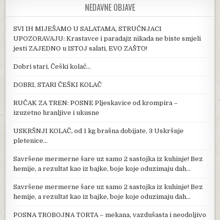
NEDAVNE OBJAVE
SVI IH MIJEŠAMO U SALATAMA, STRUČNJACI
UPOZORAVAJU: Krastavce i paradajz nikada ne biste smjeli
jesti ZAJEDNO u ISTOJ salati, EVO ZAŠTO!
Dobri stari, Češki kolač…
DOBRI, STARI ČEŠKI KOLAČ
RUČAK ZA TREN: POSNE Pljeskavice od krompira –
izuzetno hranljive i ukusne
USKRŠNJI KOLAČ, od 1 kg brašna dobijate, 3 Uskršnje
pletenice…
Savršene mermerne šare uz samo 2 sastojka iz kuhinje! Bez
hemije, a rezultat kao iz bajke, boje koje oduzimaju dah…
Savršene mermerne šare uz samo 2 sastojka iz kuhinje! Bez
hemije, a rezultat kao iz bajke, boje koje oduzimaju dah…
POSNA TROBOJNA TORTA – mekana, vazdušasta i neodoljivo