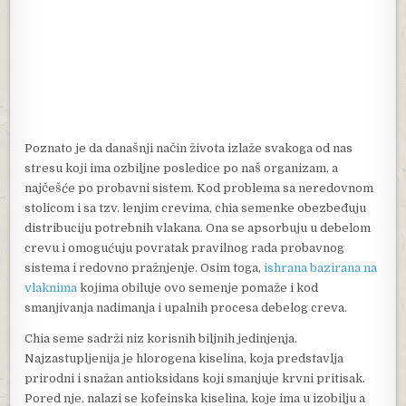
Poznato je da današnji način života izlaže svakoga od nas
stresu koji ima ozbiljne posledice po naš organizam, a
najčešće po probavni sistem. Kod problema sa neredovnom
stolicom i sa tzv. lenjim crevima, chia semenke obezbeđuju
distribuciju potrebnih vlakana. Ona se apsorbuju u debelom
crevu i omogućuju povratak pravilnog rada probavnog
sistema i redovno pražnjenje. Osim toga,
ishrana bazirana na
vlaknima
kojima obiluje ovo semenje pomaže i kod
smanjivanja nadimanja i upalnih procesa debelog creva.
Chia seme sadrži niz korisnih biljnih jedinjenja.
Najzastupljenija je hlorogena kiselina, koja predstavlja
prirodni i snažan antioksidans koji smanjuje krvni pritisak.
Pored nje, nalazi se kofeinska kiselina, koje ima u izobilju a