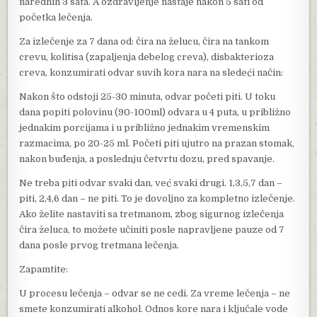
narednih 3 sata. A ozdravljenje nastaje nakon 5 sati od
početka lečenja.
Za izlečenje za 7 dana od: čira na želucu, čira na tankom
crevu, kolitisa (zapaljenja debelog creva), disbakterioza
creva, konzumirati odvar suvih kora nara na sledeći način:
Nakon što odstoji 25-30 minuta, odvar početi piti. U toku
dana popiti polovinu (90-100ml) odvara u 4 puta, u približno
jednakim porcijama i u približno jednakim vremenskim
razmacima, po 20-25 ml. Početi piti ujutro na prazan stomak,
nakon buđenja, a poslednju četvrtu dozu, pred spavanje.
Ne treba piti odvar svaki dan, već svaki drugi. 1,3,5,7 dan –
piti, 2,4,6 dan – ne piti. To je dovoljno za kompletno izlečenje.
Ako želite nastaviti sa tretmanom, zbog sigurnog izlečenja
čira želuca, to možete učiniti posle napravljene pauze od 7
dana posle prvog tretmana lečenja.
Zapamtite:
U procesu lečenja – odvar se ne cedi. Za vreme lečenja – ne
smete konzumirati alkohol. Odnos kore nara i ključale vode