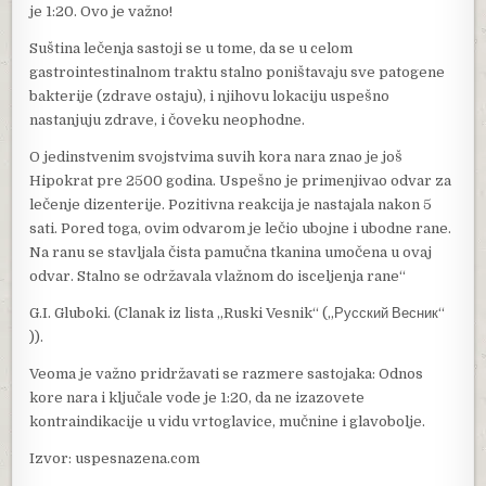
je 1:20. Ovo je važno!
Suština lečenja sastoji se u tome, da se u celom
gastrointestinalnom traktu stalno poništavaju sve patogene
bakterije (zdrave ostaju), i njihovu lokaciju uspešno
nastanjuju zdrave, i čoveku neophodne.
O jedinstvenim svojstvima suvih kora nara znao je još
Hipokrat pre 2500 godina. Uspešno je primenjivao odvar za
lečenje dizenterije. Pozitivna reakcija je nastajala nakon 5
sati. Pored toga, ovim odvarom je lečio ubojne i ubodne rane.
Na ranu se stavljala čista pamučna tkanina umočena u ovaj
odvar. Stalno se održavala vlažnom do isceljenja rane“
G.I. Gluboki. (Clanak iz lista „Ruski Vesnik“ („Русский Весник“
)).
Veoma je važno pridržavati se razmere sastojaka: Odnos
kore nara i ključale vode je 1:20, da ne izazovete
kontraindikacije u vidu vrtoglavice, mučnine i glavobolje.
Izvor: uspesnazena.com