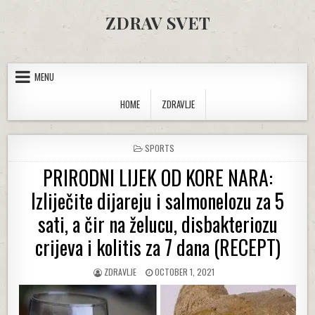
Skip to content
ZDRAV SVET
MENU
HOME
ZDRAVLJE
POSTED IN
SPORTS
PRIRODNI LIJEK OD KORE NARA:
Izliječite dijareju i salmonelozu za 5
sati, a čir na želucu, disbakteriozu
crijeva i kolitis za 7 dana (RECEPT)
AUTHOR:
PUBLISHED DATE:
ZDRAVLJE
OCTOBER 1, 2021