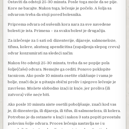
Ostaviti da odstoji 25-30 minuta. Posle toga može da se pije.
Kore ne bacajte. Nakon toga, lečenje je počelo. A šolja sa
odvarom treba da stoji pored bolesnika.
Priprema odvara od sušenih kora nara za sve navedene
bolesti je ista. Primena – za svaku bolest je drugačija.
Za izlečenje za 5 sati od: dizenterije, dijareje, salmoneloze,
tifusa, kolere, akutnog apendicitisa (zapaljenja slepog creva)
odvar konzumirati na sledeći način:
Nakon što odstoji 25-30 minuta, treba da se popije pola
šolje(čaše) odvara. Nemojte ga cediti. Ponovo poklopite
tacnicom. Ako posle 10 minuta osetite olakšanje i vama je
bolje, znači da je u pitanju obični proliv i njegovo lečenje je
završeno. Možete slobodno izaći iz kuće, jer proliva (ili
zatvora) više neće biti.
Ako posle 10 minuta niste osetili poboljšanje, znači kod vas
je, ili dizenterija, ili dijareja, ili tifus, ili salmoneloza, ili kolera.
Potrebno je da ostanete u kući i nakon 3 sata popiti preostalu
polovinu šolje odvara. Proces lečenja nastavlja se i u