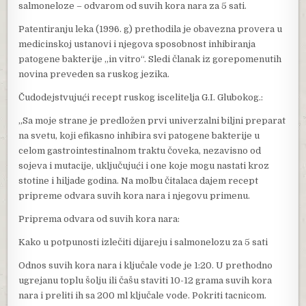
salmoneloze – odvarom od suvih kora nara za 5 sati.
Patentiranju leka (1996. g) prethodila je obavezna provera u
medicinskoj ustanovi i njegova sposobnost inhibiranja
patogene bakterije „in vitro“. Sledi članak iz gorepomenutih
novina preveden sa ruskog jezika.
Čudodejstvujući recept ruskog iscelitelja G.I. Glubokog.:
„Sa moje strane je predložen prvi univerzalni biljni preparat
na svetu, koji efikasno inhibira svi patogene bakterije u
celom gastrointestinalnom traktu čoveka, nezavisno od
sojeva i mutacije, uključujući i one koje mogu nastati kroz
stotine i hiljade godina. Na molbu čitalaca dajem recept
pripreme odvara suvih kora nara i njegovu primenu.
Priprema odvara od suvih kora nara:
Kako u potpunosti izlečiti dijareju i salmonelozu za 5 sati
Odnos suvih kora nara i ključale vode je 1:20. U prethodno
ugrejanu toplu šolju ili čašu staviti 10-12 grama suvih kora
nara i preliti ih sa 200 ml ključale vode. Pokriti tacnicom.