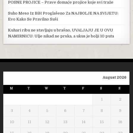
POSNE PROJICE – Prave domaće projice koje svi traže
Suho Meso Iz BiH Proglašeno Za NAJB0LJE NA SVIJETU:
Evo Kako Se Pravilno Suši
Kuhari ribu ne stavljaju u brašno, UVALJAJU JE U OVU
NAMIRNICU: Ulje nikad ne prska, a ukus je bolji 10 puta
August 2026
M
T
W
T
F
S
S
1
2
3
4
5
6
7
8
9
10
11
12
13
14
15
16