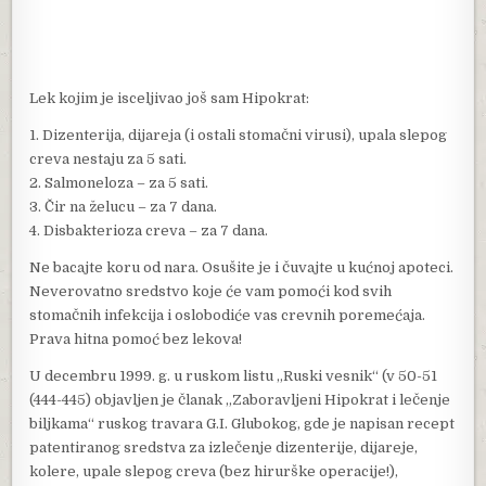
Lek kojim je isceljivao još sam Hipokrat:
1. Dizenterija, dijareja (i ostali stomačni virusi), upala slepog
creva nestaju za 5 sati.
2. Salmoneloza – za 5 sati.
3. Čir na želucu – za 7 dana.
4. Disbakterioza creva – za 7 dana.
Ne bacajte koru od nara. Osušite je i čuvajte u kućnoj apoteci.
Neverovatno sredstvo koje će vam pomoći kod svih
stomačnih infekcija i oslobodiće vas crevnih poremećaja.
Prava hitna pomoć bez lekova!
U decembru 1999. g. u ruskom listu „Ruski vesnik“ (v 50-51
(444-445) objavljen je članak „Zaboravljeni Hipokrat i lečenje
biljkama“ ruskog travara G.I. Glubokog, gde je napisan recept
patentiranog sredstva za izlečenje dizenterije, dijareje,
kolere, upale slepog creva (bez hirurške operacije!),