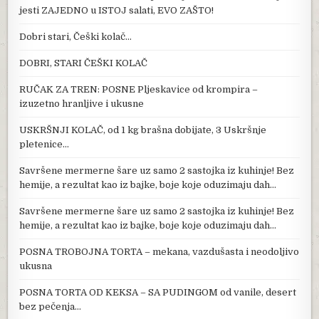
jesti ZAJEDNO u ISTOJ salati, EVO ZAŠTO!
Dobri stari, Češki kolač…
DOBRI, STARI ČEŠKI KOLAČ
RUČAK ZA TREN: POSNE Pljeskavice od krompira –
izuzetno hranljive i ukusne
USKRŠNJI KOLAČ, od 1 kg brašna dobijate, 3 Uskršnje
pletenice…
Savršene mermerne šare uz samo 2 sastojka iz kuhinje! Bez
hemije, a rezultat kao iz bajke, boje koje oduzimaju dah…
Savršene mermerne šare uz samo 2 sastojka iz kuhinje! Bez
hemije, a rezultat kao iz bajke, boje koje oduzimaju dah…
POSNA TROBOJNA TORTA – mekana, vazdušasta i neodoljivo
ukusna
POSNA TORTA OD KEKSA – SA PUDINGOM od vanile, desert
bez pečenja…