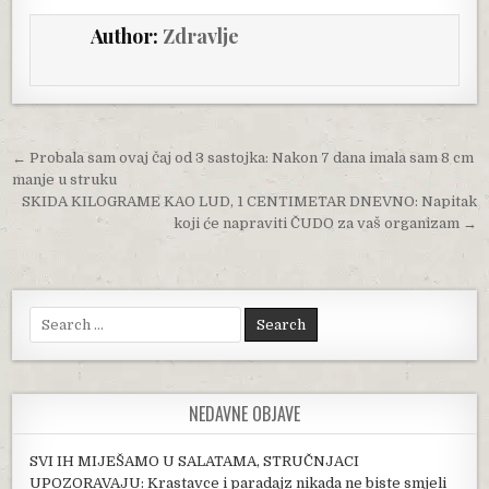
Author:
Zdravlje
Post navigation
← Probala sam ovaj čaj od 3 sastojka: Nakon 7 dana imala sam 8 cm
manje u struku
SKIDA KILOGRAME KAO LUD, 1 CENTIMETAR DNEVNO: Napitak
koji će napraviti ČUDO za vaš organizam →
Search for:
NEDAVNE OBJAVE
SVI IH MIJEŠAMO U SALATAMA, STRUČNJACI
UPOZORAVAJU: Krastavce i paradajz nikada ne biste smjeli