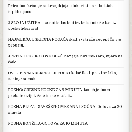
Prirodno farbanje uskršnjih jaja u lukovini – uz dodatak
toplih nijansi
3 SLOJA UŽITKA – posni kolač koji izgleda i miriše kao iz
poslastičarnice!
NAJMEKŠA USKRSNA POGAČA ikad, svi traže recept čim je
probaju…
JEFTIN I BRZ KOKOS KOLAČ, bez jaja, bez miksera, mjera na
čaše…
OVO JE NAJKREMASTIJI POSNI kolač ikad, pravi se lako,
nestaje odmah
POSNO: GREŠNE KOCKE ZA 5 MINUTA, kad ih jednom
probate uvijek ćete im se vraćati…
POSNA PIZZA –SAVRŠENO MEKANA I SOČNA- Gotova za 20
minuta
POSNA BONŽITA-GOTOVA ZA 10 MINUTA