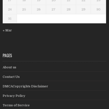
17
18
19
20
21
22
23
24
25
26
27
28
29
30
31
« Mar
PAGES
About us
Contact Us
DMCACopyrights Disclaimer
Privacy Policy
Terms of Service