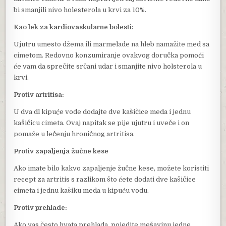
bi smanjili nivo holesterola u krvi za 10%.
Kao lek za kardiovaskularne bolesti:
Ujutru umesto džema ili marmelade na hleb namažite med sa
cimetom. Redovno konzumiranje ovakvog doručka pomoći
će vam da sprečite srčani udar i smanjite nivo holsterola u
krvi.
Protiv artritisa:
U dva dl kipuće vode dodajte dve kašičice meda i jednu
kašičicu cimeta. Ovaj napitak se pije ujutru i uveče i on
pomaže u lečenju hroničnog artritisa.
Protiv zapaljenja žučne kese
Ako imate bilo kakvo zapaljenje žučne kese, možete koristiti
recept za artritis s razlikom što ćete dodati dve kašičice
cimeta i jednu kašiku meda u kipuću vodu.
Protiv prehlade:
Ako vas često hvata prehlada, pojedite mešavinu jedne