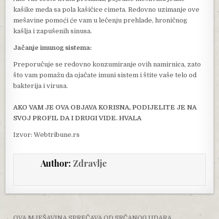
kašike meda sa pola kašičice cimeta. Redovno uzimanje ove
mešavine pomoći će vam u lečenju prehlade, hroničnog
kašlja i zapušenih sinusa.
Jačanje imunog sistema:
Preporučuje se redovno konzumiranje ovih namirnica, zato
što vam pomažu da ojačate imuni sistem i štite vaše telo od
bakterija i virusa.
AKO VAM JE OVA OBJAVA KORISNA, PODIJELITE JE NA
SVOJ PROFIL DA I DRUGI VIDE. HVALA
Izvor: Webtribune.rs
Author:
Zdravlje
← OVA MJEŠAVINA SPREČAVA OD SRČANOG UDARA…