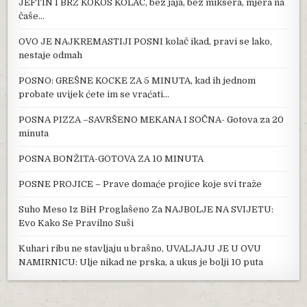
JEFTIN I BRZ KOKOS KOLAČ, bez jaja, bez miksera, mjera na
čaše…
OVO JE NAJKREMASTIJI POSNI kolač ikad, pravi se lako,
nestaje odmah
POSNO: GREŠNE KOCKE ZA 5 MINUTA, kad ih jednom
probate uvijek ćete im se vraćati…
POSNA PIZZA –SAVRŠENO MEKANA I SOČNA- Gotova za 20
minuta
POSNA BONŽITA-GOTOVA ZA 10 MINUTA
POSNE PROJICE – Prave domaće projice koje svi traže
Suho Meso Iz BiH Proglašeno Za NAJB0LJE NA SVIJETU:
Evo Kako Se Pravilno Suši
Kuhari ribu ne stavljaju u brašno, UVALJAJU JE U OVU
NAMIRNICU: Ulje nikad ne prska, a ukus je bolji 10 puta