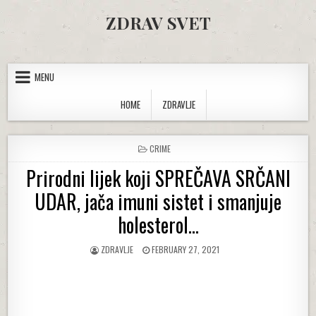
Skip to content
ZDRAV SVET
MENU
HOME
ZDRAVLJE
POSTED IN
CRIME
Prirodni lijek koji SPREČAVA SRČANI
UDAR, jača imuni sistet i smanjuje
holesterol…
AUTHOR:
PUBLISHED DATE:
ZDRAVLJE
FEBRUARY 27, 2021