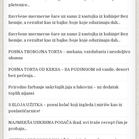
pletenice…
Savršene mermerne šare uz samo 2 sastojka iz kuhinje! Bez
hemije, a rezultat kao iz bajke, boje koje oduzimaju dah…
Savršene mermerne šare uz samo 2 sastojka iz kuhinje! Bez
hemije, a rezultat kao iz bajke, boje koje oduzimaju dah…
POSNA TROBOJNA TORTA – mekana, vazdušasta i neodoljivo
ukusna
POSNA TORTA OD KEKSA – SA PUDINGOM od vanile, desert
bez pečenja…
Prirodno farbanje uskršnjih jaja u lukovini – uz dodatak
toplih nijansi
3 SLOJA UŽITKA – posni kolač koji izgleda i miriše kao iz
poslastičarnice!
NAJMEKŠA USKRSNA POGAČA ikad, svi traže recept čim je
probaju…