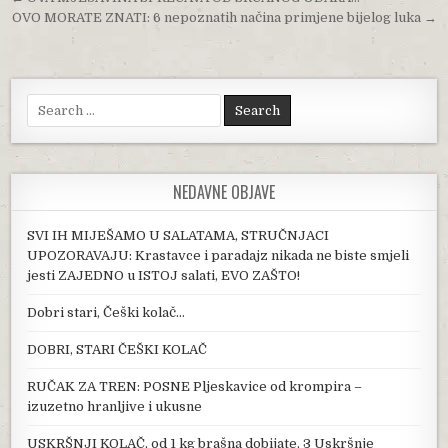
Post navigation
OVO MORATE ZNATI: 6 nepoznatih načina primjene bijelog luka →
Search for:
NEDAVNE OBJAVE
SVI IH MIJEŠAMO U SALATAMA, STRUČNJACI
UPOZORAVAJU: Krastavce i paradajz nikada ne biste smjeli
jesti ZAJEDNO u ISTOJ salati, EVO ZAŠTO!
Dobri stari, Češki kolač…
DOBRI, STARI ČEŠKI KOLAČ
RUČAK ZA TREN: POSNE Pljeskavice od krompira –
izuzetno hranljive i ukusne
USKRŠNJI KOLAČ, od 1 kg brašna dobijate, 3 Uskršnje