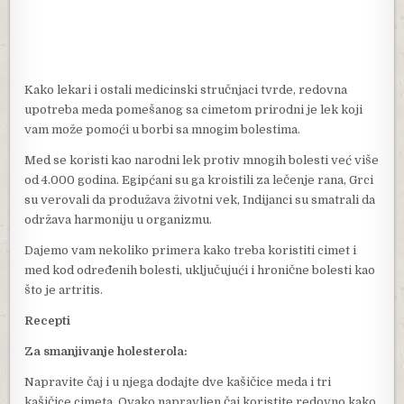
Kako lekari i ostali medicinski stručnjaci tvrde, redovna
upotreba meda pomešanog sa cimetom prirodni je lek koji
vam može pomoći u borbi sa mnogim bolestima.
Med se koristi kao narodni lek protiv mnogih bolesti već više
od 4.000 godina. Egipćani su ga kroistili za lečenje rana, Grci
su verovali da produžava životni vek, Indijanci su smatrali da
održava harmoniju u organizmu.
Dajemo vam nekoliko primera kako treba koristiti cimet i
med kod određenih bolesti, uključujući i hronične bolesti kao
što je artritis.
Recepti
Za smanjivanje holesterola:
Napravite čaj i u njega dodajte dve kašičice meda i tri
kašičice cimeta. Ovako napravljen čaj koristite redovno kako