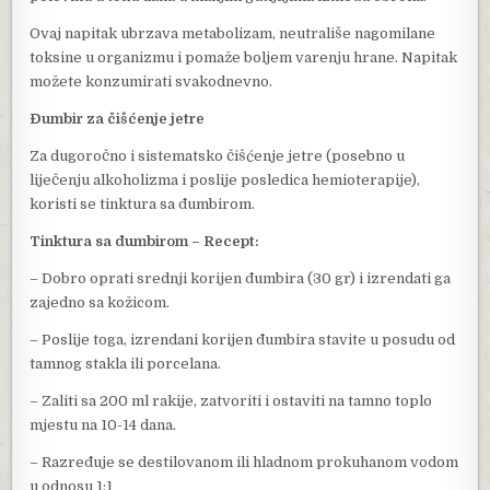
Ovaj napitak ubrzava metabolizam, neutrališe nagomilane
toksine u organizmu i pomaže boljem varenju hrane. Napitak
možete konzumirati svakodnevno.
Đumbir za čišćenje jetre
Za dugoročno i sistematsko čišćenje jetre (posebno u
liječenju alkoholizma i poslije posledica hemioterapije),
koristi se tinktura sa đumbirom.
Tinktura sa đumbirom – Recept:
– Dobro oprati srednji korijen đumbira (30 gr) i izrendati ga
zajedno sa kožicom.
– Poslije toga, izrendani korijen đumbira stavite u posudu od
tamnog stakla ili porcelana.
– Zaliti sa 200 ml rakije, zatvoriti i ostaviti na tamno toplo
mjestu na 10-14 dana.
– Razređuje se destilovanom ili hladnom prokuhanom vodom
u odnosu 1:1