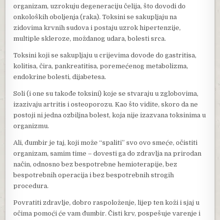
organizam, uzrokuju degeneraciju čelija, što dovodi do
onkoloških oboljenja (raka). Toksini se sakupljaju na
zidovima krvnih sudova i postaju uzrok hipertenzije,
multiple skleroze, moždanog udara, bolesti srca.
Toksini koji se sakupljaju u crijevima dovode do gastritisa,
kolitisa, čira, pankreatitisa, poremećenog metabolizma,
endokrine bolesti, dijabetesa.
Soli (i one su takođe toksini) koje se stvaraju u zglobovima,
izazivaju artritis i osteoporozu. Kao što vidite, skoro da ne
postoji ni jedna ozbiljna bolest, koja nije izazvana toksinima u
organizmu.
Ali, đumbir je taj, koji može “spaliti” svo ovo smeće, očistiti
organizam, samim time – dovesti ga do zdravlja na prirodan
način, odnosno bez bespotrebne hemioterapije, bez
bespotrebnih operacija i bez bespotrebnih strogih
procedura.
Povratiti zdravlje, dobro raspoloženje, lijep ten koži i sjaj u
očima pomoći će vam đumbir. Čisti krv, pospešuje varenje i