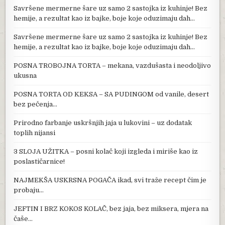
Savršene mermerne šare uz samo 2 sastojka iz kuhinje! Bez
hemije, a rezultat kao iz bajke, boje koje oduzimaju dah…
Savršene mermerne šare uz samo 2 sastojka iz kuhinje! Bez
hemije, a rezultat kao iz bajke, boje koje oduzimaju dah…
POSNA TROBOJNA TORTA – mekana, vazdušasta i neodoljivo
ukusna
POSNA TORTA OD KEKSA – SA PUDINGOM od vanile, desert
bez pečenja…
Prirodno farbanje uskršnjih jaja u lukovini – uz dodatak
toplih nijansi
3 SLOJA UŽITKA – posni kolač koji izgleda i miriše kao iz
poslastičarnice!
NAJMEKŠA USKRSNA POGAČA ikad, svi traže recept čim je
probaju…
JEFTIN I BRZ KOKOS KOLAČ, bez jaja, bez miksera, mjera na
čaše…