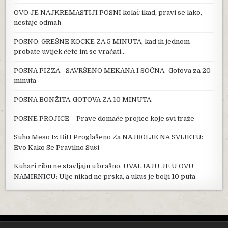
OVO JE NAJKREMASTIJI POSNI kolač ikad, pravi se lako,
nestaje odmah
POSNO: GREŠNE KOCKE ZA 5 MINUTA, kad ih jednom
probate uvijek ćete im se vraćati…
POSNA PIZZA –SAVRŠENO MEKANA I SOČNA- Gotova za 20
minuta
POSNA BONŽITA-GOTOVA ZA 10 MINUTA
POSNE PROJICE – Prave domaće projice koje svi traže
Suho Meso Iz BiH Proglašeno Za NAJB0LJE NA SVIJETU:
Evo Kako Se Pravilno Suši
Kuhari ribu ne stavljaju u brašno, UVALJAJU JE U OVU
NAMIRNICU: Ulje nikad ne prska, a ukus je bolji 10 puta