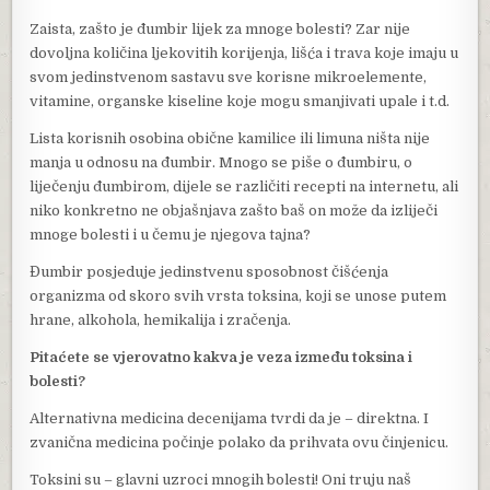
Zaista, zašto je đumbir lijek za mnoge bolesti? Zar nije
dovoljna količina ljekovitih korijenja, lišća i trava koje imaju u
svom jedinstvenom sastavu sve korisne mikroelemente,
vitamine, organske kiseline koje mogu smanjivati upale i t.d.
Lista korisnih osobina obične kamilice ili limuna ništa nije
manja u odnosu na đumbir. Mnogo se piše o đumbiru, o
liječenju đumbirom, dijele se različiti recepti na internetu, ali
niko konkretno ne objašnjava zašto baš on može da izliječi
mnoge bolesti i u čemu je njegova tajna?
Đumbir posjeduje jedinstvenu sposobnost čišćenja
organizma od skoro svih vrsta toksina, koji se unose putem
hrane, alkohola, hemikalija i zračenja.
Pitaćete se vjerovatno kakva je veza između toksina i
bolesti?
Alternativna medicina decenijama tvrdi da je – direktna. I
zvanična medicina počinje polako da prihvata ovu činjenicu.
Toksini su – glavni uzroci mnogih bolesti! Oni truju naš