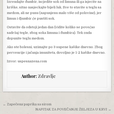
Izrendajte đumbir, iscjedite sok od limuna ili ga isjecite na
kriške, sitno nasjeckajte bijeli luk. Sve to stavite u teglu sa
medom, ali ne punu (napunjenu malo više od polovine), jer
limun i đjumbir će pustiti sok.
Ostavite da odstoji jedan dan (vidite koliko se povećao
sadržaj tegle, zbog soka limuna i đumbira). Tek onda
dopunite teglu medom.
Ako ste bolesni, uzimajte po 3 supene kašike dnevno. Zbog
pervencije i jačanja imuniteta, dovoljno je 1-2 kašike dnevno.
Izvor: uspesnazena.com
Author:
Zdravlje
Post navigation
← Zapečena paprika sa sirom
NAPITAK ZA POVEČANJE ŽELJEZA U KRVI →