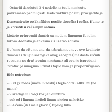
– Ostaviti da odstoji 3-4 nedelje na toplom mjestu,
povremeno promućkati. Kada tinktura požuti, procijedite je.
Konzumirajte po 1 kašikicu poslije doručka i ručka. Nemojte
je koristiti u večernjim satima.
Možete pripremiti đumbir sa medom, limunom i bijelim
lukom. Jednako je efikasno i izuzetno zdravo.
Nećemo da pišem puno, da nabrajam ponovo sve kvalitete
đumbira i drugih sastojaka ovog recepta (ima dosta sličnih
recepata po društvenim mrežama), ali ovaj je isproban i
“vratio” je mnogima u život i toplo vam ga preporučujemo.
Biće potrebno:
– 500 gr meda (može livadski) i tegla od 700-800 ml (ne
manja)
– 2 srednja ili 1 veći korijen đumbira
– sok od 1 limuna ili cijeli limun isječen na kriške
– 3-4 čena (ili 1 mala glavica) bijelog luka