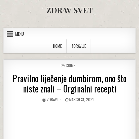
Skip to content
ZDRAV SVET
MENU
HOME
ZDRAVLJE
POSTED IN
CRIME
Pravilno liječenje đumbirom, ono što
niste znali – Orginalni recepti
AUTHOR:
PUBLISHED DATE:
ZDRAVLJE
MARCH 31, 2021