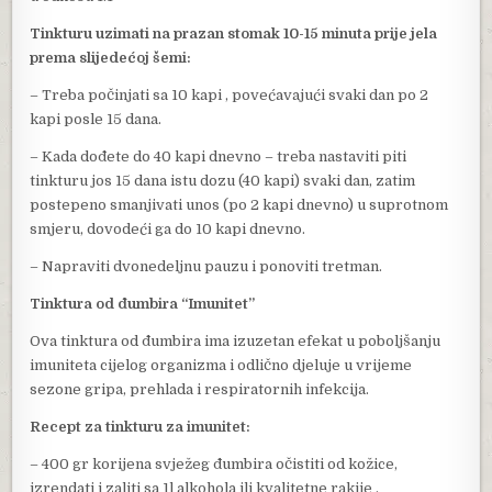
Tinkturu uzimati na prazan stomak 10-15 minuta prije jela
prema slijedećoj šemi:
– Treba počinjati sa 10 kapi , povećavajući svaki dan po 2
kapi posle 15 dana.
– Kada dođete do 40 kapi dnevno – treba nastaviti piti
tinkturu jos 15 dana istu dozu (40 kapi) svaki dan, zatim
postepeno smanjivati unos (po 2 kapi dnevno) u suprotnom
smjeru, dovodeći ga do 10 kapi dnevno.
– Napraviti dvonedeljnu pauzu i ponoviti tretman.
Tinktura od đumbira “Imunitet”
Ova tinktura od đumbira ima izuzetan efekat u poboljšanju
imuniteta cijelog organizma i odlično djeluje u vrijeme
sezone gripa, prehlada i respiratornih infekcija.
Recept za tinkturu za imunitet:
– 400 gr korijena svježeg đumbira očistiti od kožice,
izrendati i zaliti sa 1l alkohola ili kvalitetne rakije .