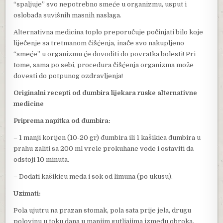
“spaljuje” svo nepotrebno smeće u organizmu, usput i
oslobađa suvišnih masnih naslaga.
Alternativna medicina toplo preporučuje počinjati bilo koje
liječenje sa tretmanom čišćenja, inače svo nakupljeno
“smeće” u organizmu će dovoditi do povratka bolesti! Pri
tome, sama po sebi, procedura čišćenja organizma može
dovesti do potpunog ozdravljenja!
Originalni recepti od đumbira lijekara ruske alternativne
medicine
Priprema napitka od đumbira:
– 1 manji korijen (10-20 gr) đumbira ili 1 kašikica đumbira u
prahu zaliti sa 200 ml vrele prokuhane vode i ostaviti da
odstoji 10 minuta.
– Dodati kašikicu meda i sok od limuna (po ukusu).
Uzimati:
Pola ujutru na prazan stomak, pola sata prije jela, drugu
polovinu u toku dana u manjim gutljajima između obroka.