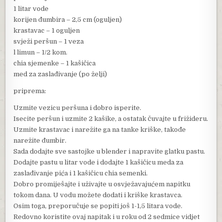
1 litar vode
korijen đumbira – 2,5 cm (oguljen)
krastavac – 1 oguljen
svježi peršun – 1 veza
l limun – 1/2 kom.
chia sjemenke – 1 kašičica
med za zaslađivanje (po želji)
priprema:
Uzmite vezicu peršuna i dobro isperite.
Isecite peršun i uzmite 2 kašike, a ostatak čuvajte u frižideru.
Uzmite krastavac i narežite ga na tanke kriške, takođe
narežite đumbir.
Sada dodajte sve sastojke u blender i napravite glatku pastu.
Dodajte pastu u litar vode i dodajte 1 kašičicu meda za
zaslađivanje pića i 1 kašičicu chia semenki.
Dobro promiješajte i uživajte u osvježavajućem napitku
tokom dana. U vodu možete dodati i kriške krastavca.
Osim toga, preporučuje se popiti još 1-1,5 litara vode.
Redovno koristite ovaj napitak i u roku od 2 sedmice vidjet