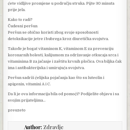
ćete vidljive promjene u području struka. Pijte 30 minuta
prije jela.
Kako to radi?
Čudesni peršun
Peršun se obično koristi zbog svoje sposobnosti
detoksikacije jetre i bubrega kroz diuretička svojstva.
Takođe je bogat vitaminom K, vitaminom E za prevenciju
koronarnih bolesti, kalijumom za održavanje otkucaja srca i
vitaminima B za jačanje i zaštitu krvnih pločica. Ova biljka čak
ima i antibakterijska i umirujuća svojstva.
Peršun sadrži ćelijska pojačanja kao što su luteolin i
apigenin, vitamini A i C.
Da li je ova informacija bila od pomoći? Podijelite objavu i sa
svojim prijateljima…
preuzeto
Author:
Zdravlje