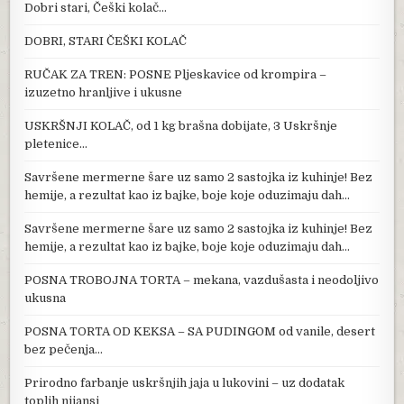
Dobri stari, Češki kolač…
DOBRI, STARI ČEŠKI KOLAČ
RUČAK ZA TREN: POSNE Pljeskavice od krompira –
izuzetno hranljive i ukusne
USKRŠNJI KOLAČ, od 1 kg brašna dobijate, 3 Uskršnje
pletenice…
Savršene mermerne šare uz samo 2 sastojka iz kuhinje! Bez
hemije, a rezultat kao iz bajke, boje koje oduzimaju dah…
Savršene mermerne šare uz samo 2 sastojka iz kuhinje! Bez
hemije, a rezultat kao iz bajke, boje koje oduzimaju dah…
POSNA TROBOJNA TORTA – mekana, vazdušasta i neodoljivo
ukusna
POSNA TORTA OD KEKSA – SA PUDINGOM od vanile, desert
bez pečenja…
Prirodno farbanje uskršnjih jaja u lukovini – uz dodatak
toplih nijansi