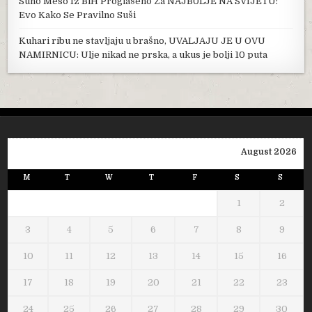
Suho Meso Iz BiH Proglašeno Za NAJB0LJE NA SVIJETU:
Evo Kako Se Pravilno Suši
Kuhari ribu ne stavljaju u brašno, UVALJAJU JE U OVU
NAMIRNICU: Ulje nikad ne prska, a ukus je bolji 10 puta
August 2026
M
T
W
T
F
S
S
1
2
3
4
5
6
7
8
9
10
11
12
13
14
15
16
17
18
19
20
21
22
23
24
25
26
27
28
29
30