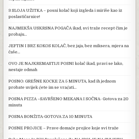
3 SLOJA UŽITKA – posni kolač koji izgleda i miriše kao iz
poslastičarnice!
NAJMEKŠA USKRSNA POGAČA ikad, svi traže recept čim je
probaju…
JEFTIN I BRZ KOKOS KOLAČ, bez jaja, bez miksera, mjera na
čaše…
OVO JE NAJKREMASTIJI POSNI kolač ikad, pravi se lako,
nestaje odmah
POSNO: GREŠNE KOCKE ZA 5 MINUTA, kad ih jednom
probate uvijek ćete im se vraćati…
POSNA PIZZA –SAVRŠENO MEKANA I SOČNA- Gotova za 20
minuta
POSNA BONŽITA-GOTOVA ZA 10 MINUTA
POSNE PROJICE – Prave domaće projice koje svi traže