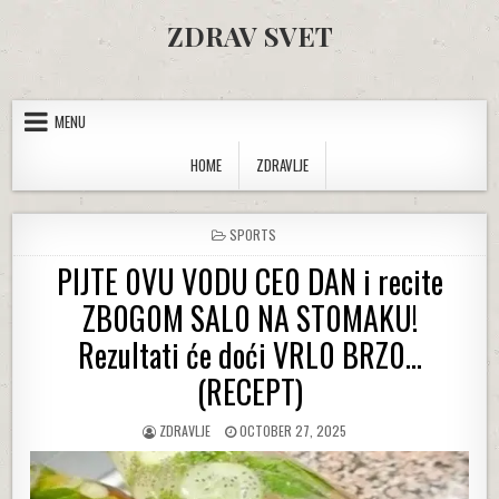
Skip to content
ZDRAV SVET
MENU
HOME
ZDRAVLJE
POSTED IN
SPORTS
PIJTE 0VU V0DU CE0 DAN i recite
ZB0G0M SAL0 NA ST0MAKU!
Rezultati će doći VRL0 BRZ0…
(RECEPT)
AUTHOR:
PUBLISHED DATE:
ZDRAVLJE
OCTOBER 27, 2025