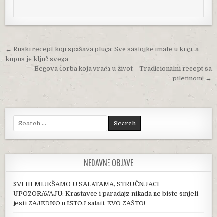
Post navigation
← Ruski recept koji spašava pluća: Sve sastojke imate u kući, a
kupus je ključ svega
Begova čorba koja vraća u život – Tradicionalni recept sa
piletinom! →
Search for:
NEDAVNE OBJAVE
SVI IH MIJEŠAMO U SALATAMA, STRUČNJACI
UPOZORAVAJU: Krastavce i paradajz nikada ne biste smjeli
jesti ZAJEDNO u ISTOJ salati, EVO ZAŠTO!