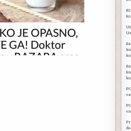
RU
kr
US
Us
Sa
ku
ko
Sa
ku
ko
PO
va
PO
va
Pr
do