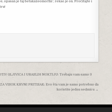
e, opasan je taj betakazeomorfin”, rekao je on. Pročitajte i
tru!
V GLJIVICA I URASLIH NOKTIJU: Trebaju vam samo 3
 VISOK KRVNI PRITISAK: Evo šta vam je samo potrebno da
koristite jednu sedmicu →