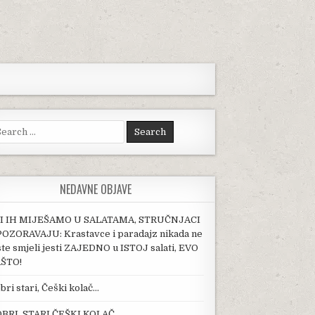
arch for:
NEDAVNE OBJAVE
I IH MIJEŠAMO U SALATAMA, STRUČNJACI
OZORAVAJU: Krastavce i paradajz nikada ne
ste smjeli jesti ZAJEDNO u ISTOJ salati, EVO
ŠTO!
bri stari, Češki kolač…
BRI, STARI ČEŠKI KOLAČ