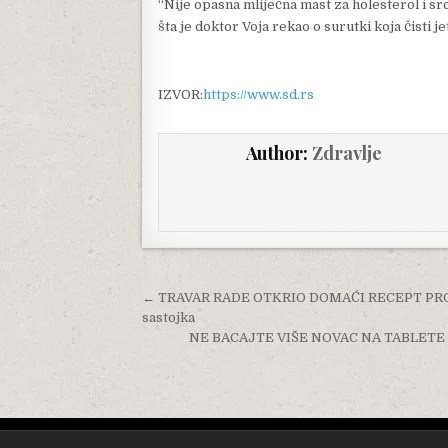
“Nije opasna mliječna mast za holesterol i src
šta je doktor Voja rekao o surutki koja čisti je
IZVOR:
https://www.sd.rs
Author:
Zdravlje
Post navigation
← TRAVAR RADE OTKRIO DOMAĆI RECEPT PROTI
sastojka
NE BACAJTE VIŠE NOVAC NA TABLETE ZA