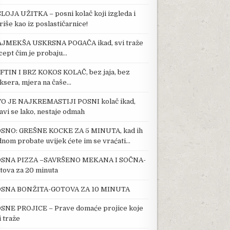
SLOJA UŽITKA – posni kolač koji izgleda i
riše kao iz poslastičarnice!
JMEKŠA USKRSNA POGAČA ikad, svi traže
cept čim je probaju…
FTIN I BRZ KOKOS KOLAČ, bez jaja, bez
ksera, mjera na čaše…
O JE NAJKREMASTIJI POSNI kolač ikad,
avi se lako, nestaje odmah
SNO: GREŠNE KOCKE ZA 5 MINUTA, kad ih
dnom probate uvijek ćete im se vraćati…
SNA PIZZA –SAVRŠENO MEKANA I SOČNA-
tova za 20 minuta
SNA BONŽITA-GOTOVA ZA 10 MINUTA
SNE PROJICE – Prave domaće projice koje
i traže