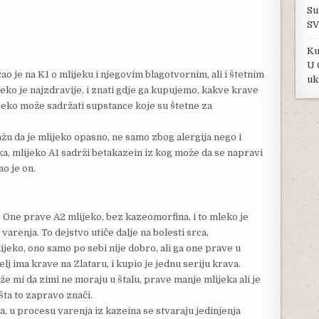
Su
SV
Ku
U 
ao je na K1 o mlijeku i njegovim blagotvornim, ali i štetnim
uk
jeko je najzdravije, i znati gdje ga kupujemo, kakve krave
jeko može sadržati supstance koje su štetne za
ažu da je mlijeko opasno, ne samo zbog alergija nego i
ka, mlijeko A1 sadrži betakazein iz kog može da se napravi
o je on.
? One prave A2 mlijeko, bez kazeomorfina, i to mleko je
varenja. To dejstvo utiče dalje na bolesti srca,
ijeko, ono samo po sebi nije dobro, ali ga one prave u
elj ima krave na Zlataru, i kupio je jednu seriju krava.
že mi da zimi ne moraju u štalu, prave manje mlijeka ali je
 šta to zapravo znači.
 u procesu varenja iz kazeina se stvaraju jedinjenja