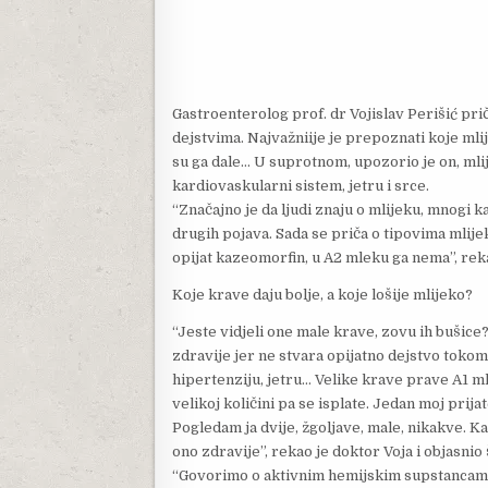
Gastroenterolog prof. dr Vojislav Perišić prič
dejstvima. Najvažniije je prepoznati koje mli
su ga dale… U suprotnom, upozorio je on, mli
kardiovaskularni sistem, jetru i srce.
“Značajno je da ljudi znaju o mlijeku, mnogi k
drugih pojava. Sada se priča o tipovima mlije
opijat kazeomorfin, u A2 mleku ga nema”, reka
Koje krave daju bolje, a koje lošije mlijeko?
“Jeste vidjeli one male krave, zovu ih bušice
zdravije jer ne stvara opijatno dejstvo tokom 
hipertenziju, jetru… Velike krave prave A1 ml
velikoj količini pa se isplate. Jedan moj prijat
Pogledam ja dvije, žgoljave, male, nikakve. Ka
ono zdravije”, rekao je doktor Voja i objasnio
“Govorimo o aktivnim hemijskim supstancama,