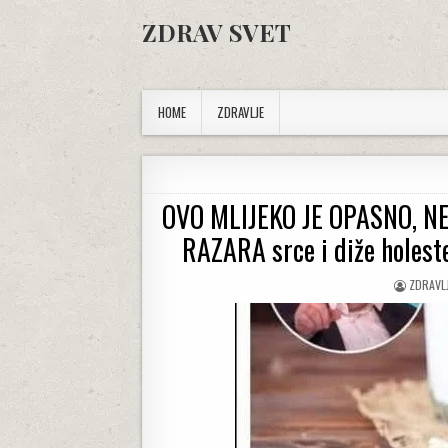
Skip to content
ZDRAV SVET
HOME
ZDRAVLJE
OVO MLIJEKO JE OPASNO, NE 
RAZARA srce i diže holest
AUTHOR
ZDRAVL