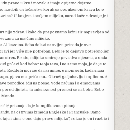
 idu pravo u krv i mozak, a imaju opijatno dejstvo.
smo izgubili u stočarstvu korak sa populacijom krava koje
zeina? U kozjem i ovčjem mlijeku, narod kaže zdravije je i
urt nije zdrav, i kako da prepoznamo lažni sir napravljen od
u vezanu za majčino mlijeko.
 A1 kazeina. Beba dolazi na svijet, priroda je sve
ravi jer više nije potreban. Bebi je to dejstvo potrebno jer
čan stres. E zato, mlijeko umiruje prva dva mjeseca, a onda
kud grčevi kod beba? Moja teza, i ne samo moja, je da je to
ijeta. Roditelji moraju da razumiju, u mom selu, kada snaja
 kupa, pjeva mu, priča mu… Okruži ga ljubavlju i toplinom. A
tave porodice, idu na posao, vode računa i o emocijama
pored djeteta, ta anksioznost prenosi se na bebu. Bebe
i Mondo.
erišić priznaje da je komplikovano pitanje.
slandu, na ostrvima između Engleske i Francuske. Samo
etaju i zimi, e one daju pravo mlijeko”, rekao je on i razbio i
.