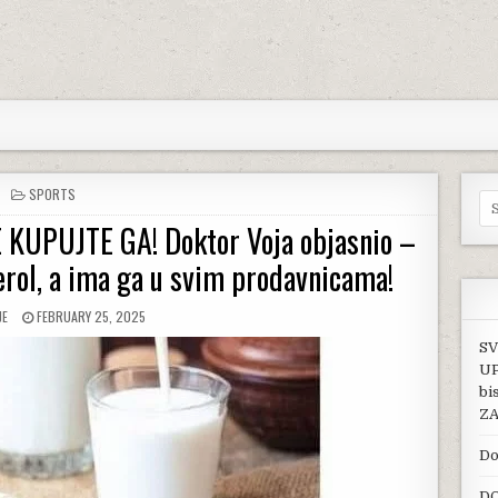
POSTED IN
SPORTS
Se
KUPUJTE GA! Doktor Voja objasnio –
erol, a ima ga u svim prodavnicama!
:
PUBLISHED DATE:
JE
FEBRUARY 25, 2025
SV
UP
bi
ZA
Do
DO