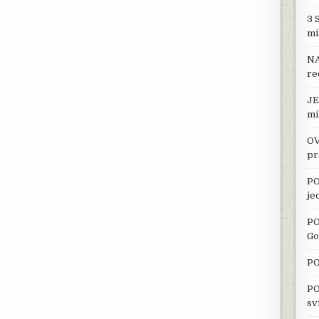
3 
mi
NA
re
JE
mi
OV
pr
PO
je
PO
Go
PO
PO
sv