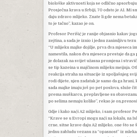
biološke aktivnosti koja se odlično apsorbuju,
Prosječna krava u Srbiji, 70 odsto je A1. Mi 
daju zdravo mlijeko. Znate li gde nema betaka
to je tačno”, kazao je on.
Profesor Perišić je ranije objasnio kakav jog
zejtina, a sada je iznio i jednu zanimljivu tez
“U mlijeku majke dojilje, prva dva mjeseca ima
namestila, nakon dva mjeseca prestaje da ga p
je dolazak na svijet užasna promjena i stravi
se tip kazeina u majčinom mlijeku meijnja. Ot
reakcija straha na situacije iz spoljašnjeg sv
rodi dijete, njen zadatak je samo da ga hrani,
sada majke imaju još po pet poslova, služe či
prema muškarcu, preplavljene su obavezama 
po selima nemaju kolike”, rekao je on,prenos
Gdje i kako naći A2 mlijeko, i sam profesor P
“Krave se u Evropi mogu naći na lokalu, na I
crne, sitne krave daju A2 mlijeko, one što se š
jednu zabludu vezanu za “opasnost” iz mleka