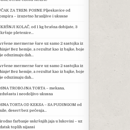
ČAK ZA TREN: POSNE Pljeskavice od
ompira – izuzetno hranljive i ukusne
KRŠNJI KOLAČ, od 1 kg brašna dobijate, 3
kršnje pletenice…
vršene mermerne šare uz samo 2 sastojka iz
hinje! Bez hemije, a rezultat kao iz bajke, boje
je oduzimaju dah…
vršene mermerne šare uz samo 2 sastojka iz
hinje! Bez hemije, a rezultat kao iz bajke, boje
je oduzimaju dah…
SNA TROBOJNA TORTA – mekana,
zdušasta i neodoljivo ukusna
SNA TORTA OD KEKSA – SA PUDINGOM od
nile, desert bez pečenja…
irodno farbanje uskršnjih jaja u lukovini – uz
datak toplih nijansi