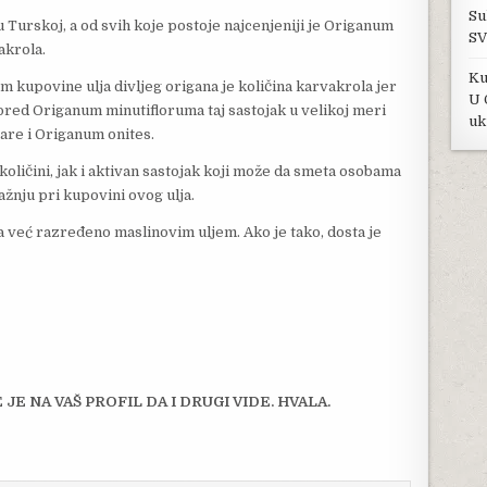
Su
u Turskoj, a od svih koje postoje najcenjeniji je Origanum
SV
akrola.
Ku
om kupovine ulja divljeg origana je količina karvakrola jer
U 
 Pored Origanum minutifloruma taj sastojak u velikoj meri
uk
are i Origanum onites.
količini, jak i aktivan sastojak koji može da smeta osobama
pažnju pri kupovini ovog ulja.
ana već razređeno maslinovim uljem. Ako je tako, dosta je
JE NA VAŠ PROFIL DA I DRUGI VIDE. HVALA.