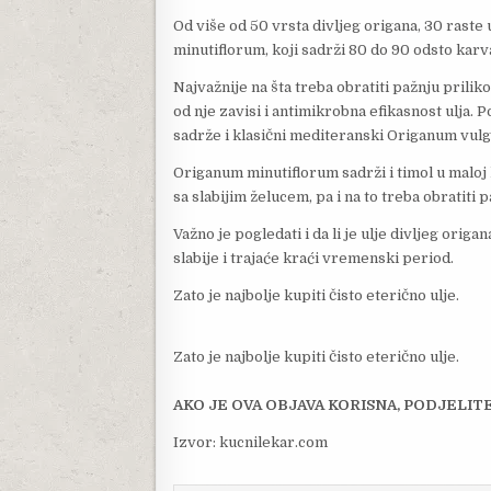
Od više od 50 vrsta divljeg origana, 30 raste 
minutiflorum, koji sadrži 80 do 90 odsto karv
Najvažnije na šta treba obratiti pažnju prilik
od nje zavisi i antimikrobna efikasnost ulja.
sadrže i klasični mediteranski Origanum vulg
Origanum minutiflorum sadrži i timol u maloj 
sa slabijim želucem, pa i na to treba obratiti 
Važno je pogledati i da li je ulje divljeg orig
slabije i trajaće kraći vremenski period.
Zato je najbolje kupiti čisto eterično ulje.
Zato je najbolje kupiti čisto eterično ulje.
AKO JE OVA OBJAVA KORISNA, PODJELITE 
Izvor: kucnilekar.com