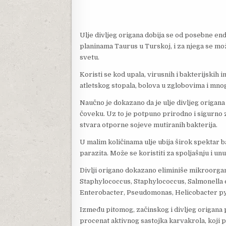
Ulje divljeg origana dobija se od posebne e
planinama Taurus u Turskoj, i za njega se mož
svetu.
Koristi se kod upala, virusnih i bakterijskih inf
atletskog stopala, bolova u zglobovima i mn
Naučno je dokazano da je ulje divljeg origana j
čoveku. Uz to je potpuno prirodno i sigurno z
stvara otporne sojeve mutiranih bakterija.
U malim količinama ulje ubija širok spektar bak
parazita. Može se koristiti za spoljašnju i u
Divlji origano dokazano eliminiše mikroorgan
Staphylococcus, Staphylococcus, Salmonella e
Enterobacter, Pseudomonas, Helicobacter py
Između pitomog, začinskog i divljeg origana p
procenat aktivnog sastojka karvakrola, koji 