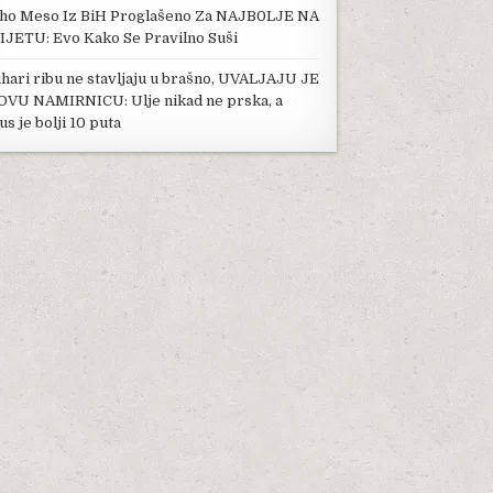
ho Meso Iz BiH Proglašeno Za NAJB0LJE NA
IJETU: Evo Kako Se Pravilno Suši
hari ribu ne stavljaju u brašno, UVALJAJU JE
OVU NAMIRNICU: Ulje nikad ne prska, a
us je bolji 10 puta