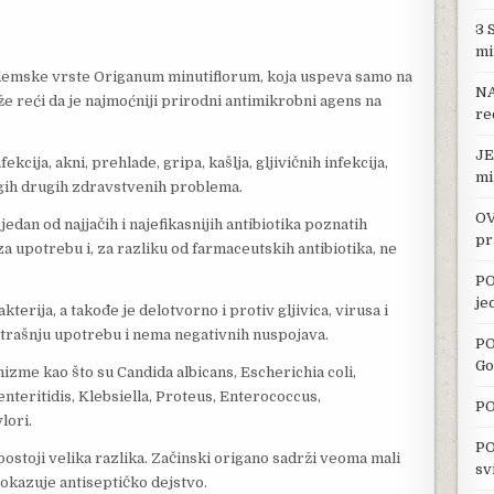
3 
mi
ndemske vrste Origanum minutiflorum, koja uspeva samo na
NA
e reći da je najmoćniji prirodni antimikrobni agens na
re
JE
ekcija, akni, prehlade, gripa, kašlja, gljivičnih infekcija,
mi
ogih drugih zdravstvenih problema.
OV
edan od najjačih i najefikasnijih antibiotika poznatih
pr
a upotrebu i, za razliku od farmaceutskih antibiotika, ne
PO
je
terija, a takođe je delotvorno i protiv gljivica, virusa i
nutrašnju upotrebu i nema negativnih nuspojava.
PO
Go
izme kao što su Candida albicans, Escherichia coli,
nteritidis, Klebsiella, Proteus, Enterococcus,
PO
lori.
PO
ostoji velika razlika. Začinski origano sadrži veoma mali
sv
pokazuje antiseptičko dejstvo.