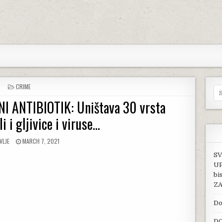
POSTED IN
CRIME
Se
I ANTIBIOTIK: Uništava 30 vrsta
li i gljivice i viruse…
OR:
PUBLISHED DATE:
VLJE
MARCH 7, 2021
SV
UP
bi
ZA
Do
DO