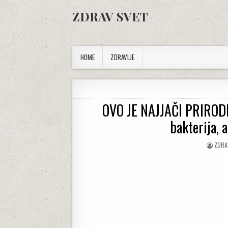
Skip to content
ZDRAV SVET
HOME
ZDRAVLJE
OVO JE NAJJAČI PRIRODN
bakterija, a
AUTH
ZDRA