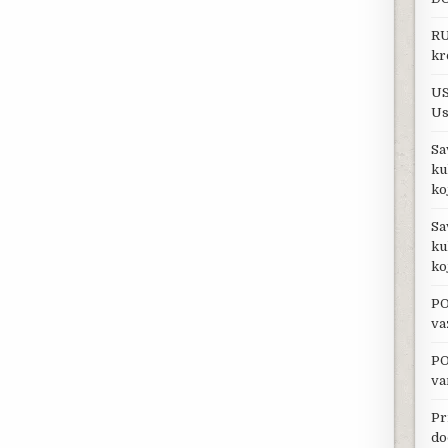
RU
kr
US
Us
Sa
ku
ko
Sa
ku
ko
PO
va
PO
va
Pr
do