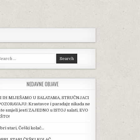
arch for:
NEDAVNE OBJAVE
I IH MIJEŠAMO U SALATAMA, STRUČNJACI
OZORAVAJU: Krastavce i paradajz nikada ne
ste smjeli jesti ZAJEDNO u ISTOJ salati, EVO
ŠTO!
bri stari, Češki kolač…
BRI, STARI ČEŠKI KOLAČ