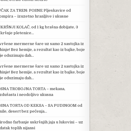
ČAK ZA TREN: POSNE Pljeskavice od
ompira – izuzetno hranljive i ukusne
KRŠNJI KOLAČ, od 1 kg brašna dobijate, 3
kršnje pletenice…
vršene mermerne šare uz samo 2 sastojka iz
hinje! Bez hemije, a rezultat kao iz bajke, boje
je oduzimaju dah…
vršene mermerne šare uz samo 2 sastojka iz
hinje! Bez hemije, a rezultat kao iz bajke, boje
je oduzimaju dah…
SNA TROBOJNA TORTA – mekana,
zdušasta i neodoljivo ukusna
SNA TORTA OD KEKSA – SA PUDINGOM od
nile, desert bez pečenja…
irodno farbanje uskršnjih jaja u lukovini – uz
datak toplih nijansi