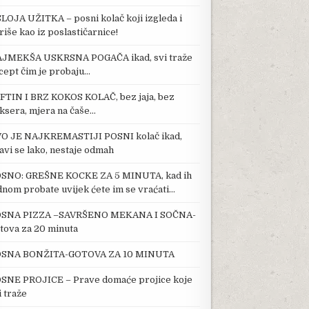
SLOJA UŽITKA – posni kolač koji izgleda i
riše kao iz poslastičarnice!
JMEKŠA USKRSNA POGAČA ikad, svi traže
cept čim je probaju…
FTIN I BRZ KOKOS KOLAČ, bez jaja, bez
ksera, mjera na čaše…
O JE NAJKREMASTIJI POSNI kolač ikad,
avi se lako, nestaje odmah
SNO: GREŠNE KOCKE ZA 5 MINUTA, kad ih
dnom probate uvijek ćete im se vraćati…
SNA PIZZA –SAVRŠENO MEKANA I SOČNA-
tova za 20 minuta
SNA BONŽITA-GOTOVA ZA 10 MINUTA
SNE PROJICE – Prave domaće projice koje
i traže