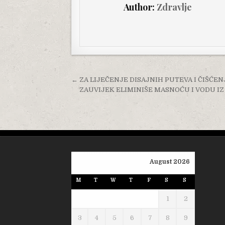
Author:
Zdravlje
Post navigation
← ZA LIJEČENJE DISAJNIH PUTEVA I ČIŠĆENJE
ZAUVIJEK ELIMINIŠE MASNOĆU I VODU IZ OR
August 2026
M
T
W
T
F
S
S
1
2
3
4
5
6
7
8
9