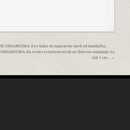
 ORGANIZMA: Evo kako da napravite med od maslačka…
GANIZMA: Sa ovim receptom struk se dnevno smanjuje za
čak 1 cm… →