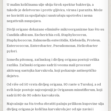
U malim količinama ulje ubija širok spektar bakterija, a
takođe je delotvorno i protiv gljivica, virusa i parazita. Može
se koristiti za spoljašnju i unutrašnju upotrebu i nema
negativnih nuspojava.
Divlji origano dokazano eliminiše mikroorganizme kao što su
Candida albicans, Escherichia coli, Staphylococcus,
Staphylococcus, Salmonella enteritidis, Klebsiella, Proteus,
Enterococcus, Enterobacter, Pseudomonas, Helicobacter
pylori.
Između pitomog, začinskog i divljeg origana postoji velika
razlika. Začinski origano sadrži veoma mali procenat
aktivnog sastojka karvakrola, koji pokazuje antiseptičko
dejstvo.
Od više od 50 vrsta divljeg origana, 30 raste u Turskoj, a od
svih koje postoje najcenjeniji je Origanum minutiflorum, koji
sadrži 80 do 90 odsto karvakrola.
Najvažnije na šta treba obratiti pažnju prilikom kupovine ulja
divljeg origana je količina karvakrola jer od nje zavisi i