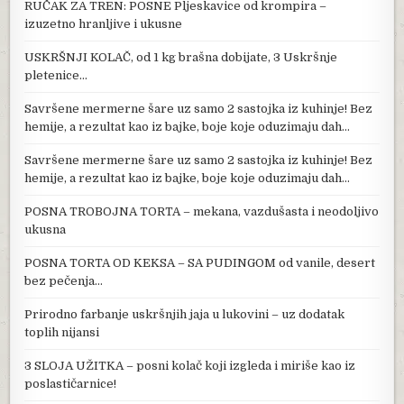
RUČAK ZA TREN: POSNE Pljeskavice od krompira –
izuzetno hranljive i ukusne
USKRŠNJI KOLAČ, od 1 kg brašna dobijate, 3 Uskršnje
pletenice…
Savršene mermerne šare uz samo 2 sastojka iz kuhinje! Bez
hemije, a rezultat kao iz bajke, boje koje oduzimaju dah…
Savršene mermerne šare uz samo 2 sastojka iz kuhinje! Bez
hemije, a rezultat kao iz bajke, boje koje oduzimaju dah…
POSNA TROBOJNA TORTA – mekana, vazdušasta i neodoljivo
ukusna
POSNA TORTA OD KEKSA – SA PUDINGOM od vanile, desert
bez pečenja…
Prirodno farbanje uskršnjih jaja u lukovini – uz dodatak
toplih nijansi
3 SLOJA UŽITKA – posni kolač koji izgleda i miriše kao iz
poslastičarnice!