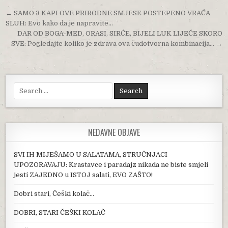
Post navigation
← SAMO 3 KAPI OVE PRIRODNE SMJESE POSTEPENO VRAĆA
SLUH: Evo kako da je napravite…
DAR OD BOGA-MED, ORASI, SIRĆE, BIJELI LUK LIJEČE SKORO
SVE: Pogledajte koliko je zdrava ova čudotvorna kombinacija… →
Search for:
NEDAVNE OBJAVE
SVI IH MIJEŠAMO U SALATAMA, STRUČNJACI
UPOZORAVAJU: Krastavce i paradajz nikada ne biste smjeli
jesti ZAJEDNO u ISTOJ salati, EVO ZAŠTO!
Dobri stari, Češki kolač…
DOBRI, STARI ČEŠKI KOLAČ