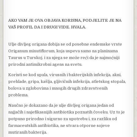
AKO VAM JE OVA OBJAVA KORISNA, PODJELITE JE NA
VAŠ PROFIL DA I DRUGI VIDE. HVALA.
Ulje divljeg origana dobija se od posebne endemske vrste
Origanum minutiflorum, koja uspeva samo na planinama
Taurus u Turskoj, i za njega se može reći da je najmoćniji
prirodni antimikrobni agens na svetu.
Koristi se kod upala, virusnih i bakterijskih infekcija, akni,
prehlade, gripa, kašlja, gljivičnih infekcija, atletskog stopala,
bolova u zglobovima i mnogih drugih zdravstvenih
problema.
Naučno je dokazano da je ulje divljeg origana jedan od
najjačih i najefikasnijih antibiotika poznatih čoveku. Uz to je
potpuno prirodno i sigurno za upotrebu i, za razliku od
farmaceutskih antibiotika, ne stvara otporne sojeve
mutiranih bakterija.