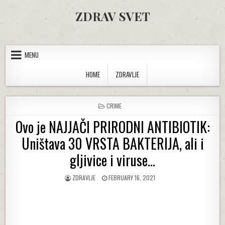
Skip to content
ZDRAV SVET
MENU
HOME
ZDRAVLJE
POSTED IN
CRIME
Ovo je NAJJAČI PRIRODNI ANTIBIOTIK:
Uništava 30 VRSTA BAKTERIJA, ali i
gljivice i viruse…
AUTHOR:
PUBLISHED DATE:
ZDRAVLJE
FEBRUARY 16, 2021