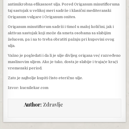
antimikrobna efikasnost ulja. Pored Origanum minutifloruma
taj sastojak u velikoj meri sadrže i klasični mediteranski
Origanum vulgare i Origanum onites.
Origanum minutiflorum sadrži i timol u maloj količini, jak i
aktivan sastojak koji može da smeta osobama sa slabijim
želucem, pa i na to treba obratiti pažnju pri kupovini ovog
ulja.
Važno je pogledati i da li je ulje divljeg origana već razređeno
maslinovim uljem. Ako je tako, dosta je slabije i trajaće kraći
vremenski period.
Zato je najbolje kupiti čisto eterično ulje.
Izvor: kucnilekar.com
Author:
Zdravlje