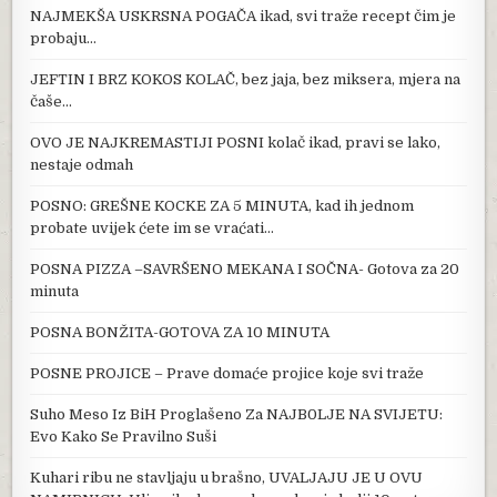
NAJMEKŠA USKRSNA POGAČA ikad, svi traže recept čim je
probaju…
JEFTIN I BRZ KOKOS KOLAČ, bez jaja, bez miksera, mjera na
čaše…
OVO JE NAJKREMASTIJI POSNI kolač ikad, pravi se lako,
nestaje odmah
POSNO: GREŠNE KOCKE ZA 5 MINUTA, kad ih jednom
probate uvijek ćete im se vraćati…
POSNA PIZZA –SAVRŠENO MEKANA I SOČNA- Gotova za 20
minuta
POSNA BONŽITA-GOTOVA ZA 10 MINUTA
POSNE PROJICE – Prave domaće projice koje svi traže
Suho Meso Iz BiH Proglašeno Za NAJB0LJE NA SVIJETU:
Evo Kako Se Pravilno Suši
Kuhari ribu ne stavljaju u brašno, UVALJAJU JE U OVU