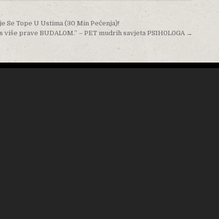
 Se Tope U Ustima (30 Min Pečenja)!
vas više prave BUDAL0M.” – PET mudrih savjeta PSIH0L0GA →