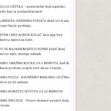
SLOJA UŽITKA – posni kolač koji izgleda i
riše kao iz poslastičarnice!
JMEKŠA USKRSNA POGAČA ikad, svi traže
cept čim je probaju…
FTIN I BRZ KOKOS KOLAČ, bez jaja, bez
ksera, mjera na čaše…
O JE NAJKREMASTIJI POSNI kolač ikad,
avi se lako, nestaje odmah
SNO: GREŠNE KOCKE ZA 5 MINUTA, kad ih
dnom probate uvijek ćete im se vraćati…
SNA PIZZA –SAVRŠENO MEKANA I SOČNA-
tova za 20 minuta
SNA BONŽITA-GOTOVA ZA 10 MINUTA
SNE PROJICE – Prave domaće projice koje
i traže