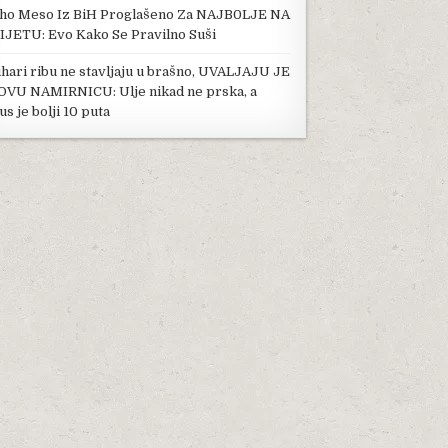
ho Meso Iz BiH Proglašeno Za NAJB0LJE NA
IJETU: Evo Kako Se Pravilno Suši
hari ribu ne stavljaju u brašno, UVALJAJU JE
OVU NAMIRNICU: Ulje nikad ne prska, a
us je bolji 10 puta