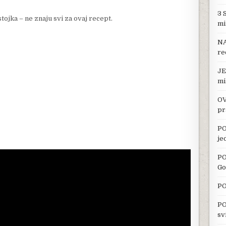
3 
ka – ne znaju svi za ovaj recept.
mi
NA
re
JE
mi
OV
pr
PO
je
PO
Go
PO
PO
sv