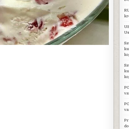
RU
kr
US
Us
Sa
ku
ko
Sa
ku
ko
PO
va
PO
va
Pr
do