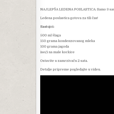
NAJLEPŠA LEDENA POSLASTICA: Samo 3 sastoj
Ledena poslastica gotova za tili čas!
Sastojci:
500 ml šlaga
150 grama kondenzovanog mleka
100 grama jagoda
iseći na male kockice
Ostavite u zamrzivaču 2 sata.
Detalje pripreme pogledajte u videu.