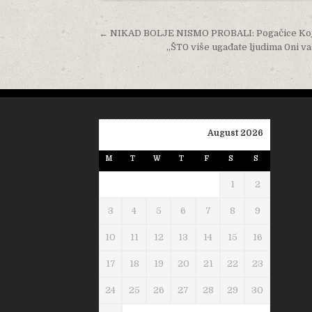
Post navigation
← NIKAD BOLJE NISMO PROBALI: Pogačice Koje
„ŠT0 više ugađate ljudima 0ni 
August 2026
M
T
W
T
F
S
S
1
2
3
4
5
6
7
8
9
10
11
12
13
14
15
16
17
18
19
20
21
22
23
24
25
26
27
28
29
30