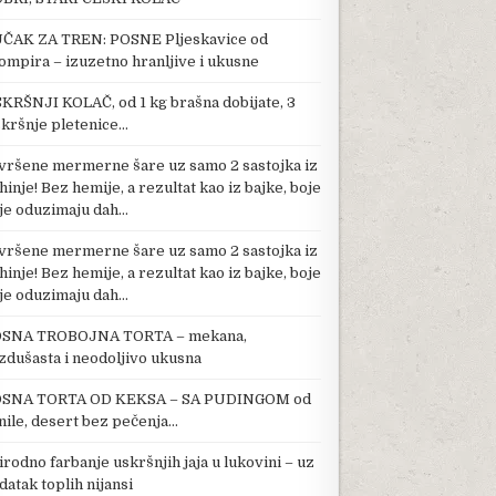
ČAK ZA TREN: POSNE Pljeskavice od
ompira – izuzetno hranljive i ukusne
KRŠNJI KOLAČ, od 1 kg brašna dobijate, 3
kršnje pletenice…
vršene mermerne šare uz samo 2 sastojka iz
hinje! Bez hemije, a rezultat kao iz bajke, boje
je oduzimaju dah…
vršene mermerne šare uz samo 2 sastojka iz
hinje! Bez hemije, a rezultat kao iz bajke, boje
je oduzimaju dah…
SNA TROBOJNA TORTA – mekana,
zdušasta i neodoljivo ukusna
SNA TORTA OD KEKSA – SA PUDINGOM od
nile, desert bez pečenja…
irodno farbanje uskršnjih jaja u lukovini – uz
datak toplih nijansi