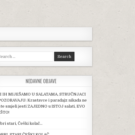
arch for:
NEDAVNE OBJAVE
I IH MIJEŠAMO U SALATAMA, STRUČNJACI
OZORAVAJU: Krastavce i paradajz nikada ne
ste smjeli jesti ZAJEDNO u ISTOJ salati, EVO
ŠTO!
bri stari, Češki kolač…
BRI, STARI ČEŠKI KOLAČ