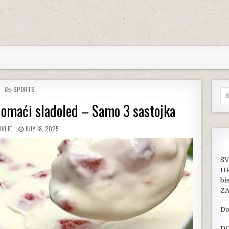
POSTED IN
SPORTS
Se
 domaći sladoled – Samo 3 sastojka
HOR:
PUBLISHED DATE:
AVLJE
JULY 18, 2025
SV
UP
bi
ZA
Do
DO