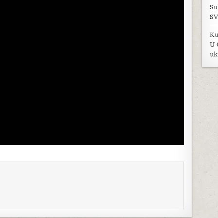
Su
SV
Ku
U 
uk