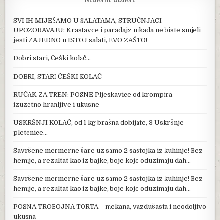
SVI IH MIJEŠAMO U SALATAMA, STRUČNJACI
UPOZORAVAJU: Krastavce i paradajz nikada ne biste smjeli
jesti ZAJEDNO u ISTOJ salati, EVO ZAŠTO!
Dobri stari, Češki kolač…
DOBRI, STARI ČEŠKI KOLAČ
RUČAK ZA TREN: POSNE Pljeskavice od krompira –
izuzetno hranljive i ukusne
USKRŠNJI KOLAČ, od 1 kg brašna dobijate, 3 Uskršnje
pletenice…
Savršene mermerne šare uz samo 2 sastojka iz kuhinje! Bez
hemije, a rezultat kao iz bajke, boje koje oduzimaju dah…
Savršene mermerne šare uz samo 2 sastojka iz kuhinje! Bez
hemije, a rezultat kao iz bajke, boje koje oduzimaju dah…
POSNA TROBOJNA TORTA – mekana, vazdušasta i neodoljivo
ukusna