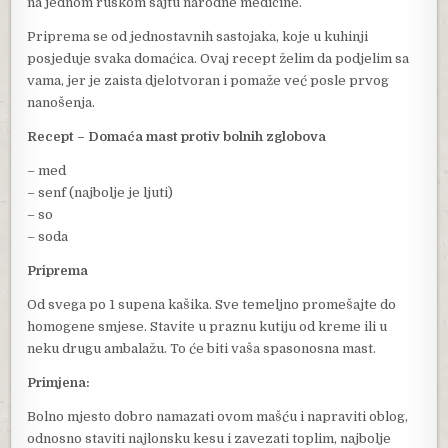
na jednom ruskom sajtu narodne medicine.
Priprema se od jednostavnih sastojaka, koje u kuhinji
posjeduje svaka domaćica. Ovaj recept želim da podjelim sa
vama, jer je zaista djelotvoran i pomaže već posle prvog
nanošenja.
Recept – Domaća mast protiv bolnih zglobova
– med
– senf (najbolje je ljuti)
– so
– soda
Priprema
Od svega po 1 supena kašika. Sve temeljno promešajte do
homogene smjese. Stavite u praznu kutiju od kreme ili u
neku drugu ambalažu. To će biti vaša spasonosna mast.
Primjena:
Bolno mjesto dobro namazati ovom mašću i napraviti oblog,
odnosno staviti najlonsku kesu i zavezati toplim, najbolje