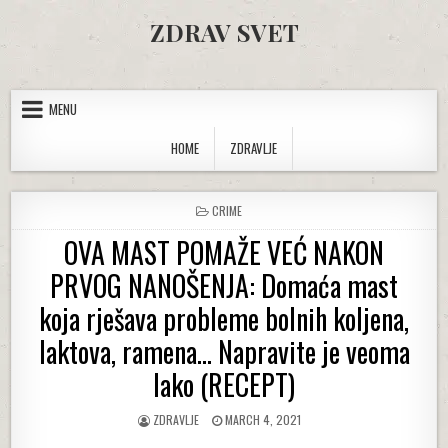
Skip to content
ZDRAV SVET
MENU
HOME
ZDRAVLJE
POSTED IN
CRIME
OVA MAST POMAŽE VEĆ NAKON
PRVOG NANOŠENJA: Domaća mast
koja rješava probleme bolnih koljena,
laktova, ramena… Napravite je veoma
lako (RECEPT)
AUTHOR:
PUBLISHED DATE:
ZDRAVLJE
MARCH 4, 2021