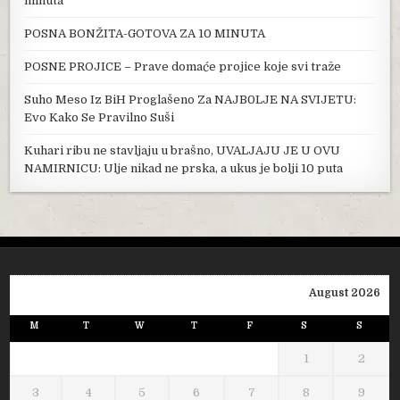
minuta
POSNA BONŽITA-GOTOVA ZA 10 MINUTA
POSNE PROJICE – Prave domaće projice koje svi traže
Suho Meso Iz BiH Proglašeno Za NAJB0LJE NA SVIJETU:
Evo Kako Se Pravilno Suši
Kuhari ribu ne stavljaju u brašno, UVALJAJU JE U OVU
NAMIRNICU: Ulje nikad ne prska, a ukus je bolji 10 puta
August 2026
M
T
W
T
F
S
S
1
2
3
4
5
6
7
8
9