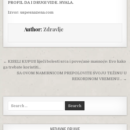
PROFIL DA I DRUGI VIDE. HVALA.
Izvor: uspesnazena.com
Author:
Zdravlje
Post navigation
← KISELI KUPUS liječi bolesti srca i povećane masnoće: Evo kako
ga trebate koristiti…
SA OVOM NAMIRNICOM PREPOLOVITE SVOJU TEŽINU U
REKORDNOM VREMENU… →
Search for:
NEDAVNE OBJAVE