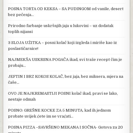
POSNA TORTA OD KEKSA – SA PUDINGOM od vanile, desert
bez pečenja…
Prirodno farbanje uskršnjih jaja u lukovini – uz dodatak
toplih nijansi
3 SLOJA UŽITKA – posni kolač koji izgleda i miriše kao iz
poslastičarnice!
NAJMEKŠA USKRSNA POGAČA ikad, svi traže recept čim je
probaju…
JEFTIN I BRZ KOKOS KOLAČ, bez jaja, bez miksera, mjera na
čaše…
OVO JE NAJKREMASTIJI POSNI kolač ikad, pravi se lako,
nestaje odmah
POSNO: GREŠNE KOCKE ZA 5 MINUTA, kad ih jednom
probate uvijek ćete im se vraćati…
POSNA PIZZA –SAVRŠENO MEKANA I SOČNA- Gotova za 20