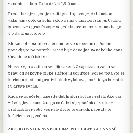
vunenim šalom. Tako držati 1,5-2 sata.
Proceduru je najbolje raditi pred spavanje, da bi nakon
uklanjanja obloga bolni zglob ostao u mirnom stanju. Ujutru
isprati. Ne ograničavajte se jednim tretmanom, ponovite ga
4-5 dana uzastopno.
Efekat ćete osetiti već poslije prve procedure. Poslije
ponavljajte po potrebi. Masti biće dovoljno za nekoliko dana.
Čuvajte je u frižideru.
Nećete vjerovati šta sve liječi senf. Ovaj ukusan začin se
pravi od ljekovite biljke slačice ili gorušice. Pored toga što se
koristi u medicini protiv bolnih zglobova, možete ga koristiti
i u druge svrhe.
Kada se opečete, nanesite deblji sloj i bol će nestati. Ako vas
zaboli glava, namažite ga na čelo i sljepoočnice. Kada se
prehladite i grebe vas grlo ili ste promukli, progutajte
kašičicu ovog začina.
AKO JE OVA OBJAVA KORISNA, PODJELITE JE NA VAŠ