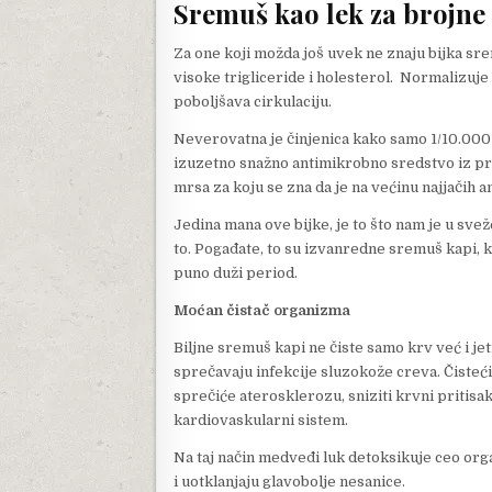
Sremuš kao lek za brojne
Za one koji možda još uvek ne znaju bijka sre
visoke trigliceride i holesterol. Normalizuje 
poboljšava cirkulaciju.
Neverovatna je činjenica kako samo 1/10.000 g
izuzetno snažno antimikrobno sredstvo iz pr
mrsa za koju se zna da je na većinu najjačih a
Jedina mana ove bijke, je to što nam je u sve
to. Pogađate, to su izvanredne sremuš kapi, k
puno duži period.
Moćan čistač organizma
Biljne sremuš kapi ne čiste samo krv već i jet
sprečavaju infekcije sluzokože creva. Čisteći
sprečiće aterosklerozu, sniziti krvni pritisak
kardiovaskularni sistem.
Na taj način medveđi luk detoksikuje ceo org
i uotklanjaju glavobolje nesanice.