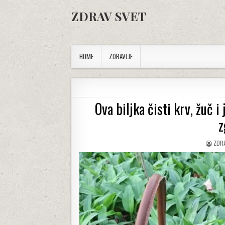
Skip to content
ZDRAV SVET
HOME
ZDRAVLJE
Ova biljka čisti krv, žuč i
z
AUT
ZDR