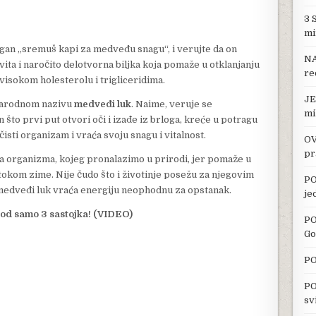
3 
mi
ogan „sremuš kapi za medveđu snagu“, i verujte da on
NA
vita i naročito delotvorna biljka koja pomaže u otklanjanju
re
,visokom holesterolu i trigliceridima.
JE
 narodnom nazivu
medveđi luk
. Naime, veruje se
mi
to prvi put otvori oči i izađe iz brloga, kreće u potragu
sti organizam i vraća svoju snagu i vitalnost.
OV
pr
tača organizma, kojeg pronalazimo u prirodi, jer pomaže u
tokom zime. Nije čudo što i životinje posežu za njegovim
PO
 medveđi luk vraća energiju neophodnu za opstanak.
je
 od samo 3 sastojka! (VIDEO)
PO
Go
PO
PO
sv