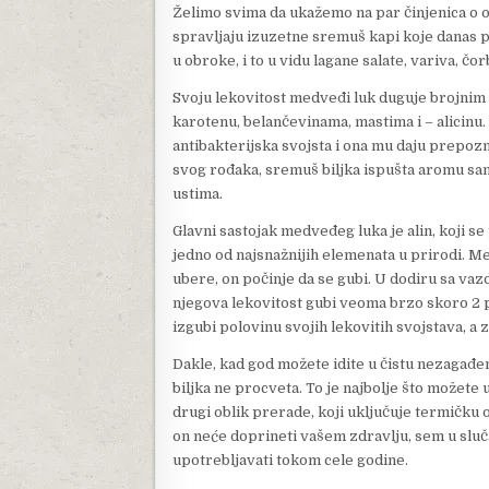
Želimo svima da ukažemo na par činjenica o ov
spravljaju izuzetne sremuš kapi koje danas po
u obroke, i to u vidu lagane salate, variva, čo
Svoju lekovitost medveđi luk duguje brojnim 
karotenu, belančevinama, mastima i – alicinu.
antibakterijska svojsta i ona mu daju prepozn
svog rođaka, sremuš biljka ispušta aromu sam
ustima.
Glavni sastojak medveđeg luka je alin, koji s
jedno od najsnažnijih elemenata u prirodi. M
ubere, on počinje da se gubi. U dodiru sa vaz
njegova lekovitost gubi veoma brzo skoro 2 p
izgubi polovinu svojih lekovitih svojstava, a 
Dakle, kad god možete idite u čistu nezagađenu
biljka ne procveta. To je najbolje što možete
drugi oblik prerade, koji uključuje termičku o
on neće doprineti vašem zdravlju, sem u sluča
upotrebljavati tokom cele godine.