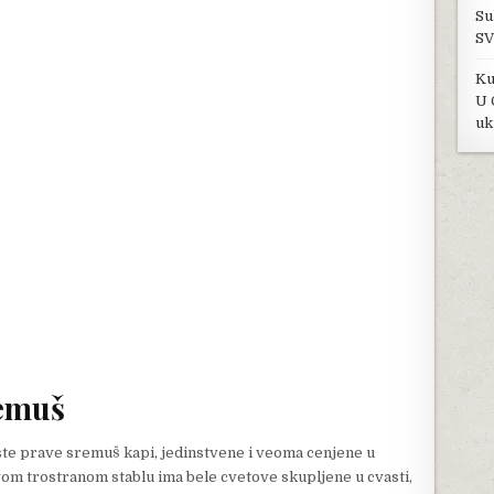
Su
SV
Ku
U 
uk
remuš
iste prave sremuš kapi, jedinstvene i veoma cenjene u
 svom trostranom stablu ima bele cvetove skupljene u cvasti,