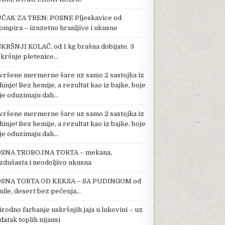
ČAK ZA TREN: POSNE Pljeskavice od
ompira – izuzetno hranljive i ukusne
KRŠNJI KOLAČ, od 1 kg brašna dobijate, 3
kršnje pletenice…
vršene mermerne šare uz samo 2 sastojka iz
hinje! Bez hemije, a rezultat kao iz bajke, boje
je oduzimaju dah…
vršene mermerne šare uz samo 2 sastojka iz
hinje! Bez hemije, a rezultat kao iz bajke, boje
je oduzimaju dah…
SNA TROBOJNA TORTA – mekana,
zdušasta i neodoljivo ukusna
SNA TORTA OD KEKSA – SA PUDINGOM od
nile, desert bez pečenja…
irodno farbanje uskršnjih jaja u lukovini – uz
datak toplih nijansi