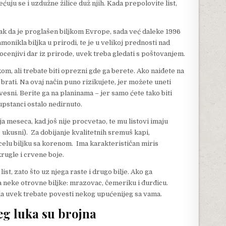
ećuju se i uzdužne žilice duž njih. Kada prepolovite list,
ak da je proglašen biljkom Evrope, sada već daleke 1996
amonikla biljka u prirodi, te je u velikoj prednosti nad
enjivi dar iz prirode, uvek treba gledati s poštovanjem.
m, ali trebate biti oprezni gde ga berete. Ako naiđete na
 brati. Na ovaj način puno rizikujete, jer možete uneti
vesni. Berite ga na planinama – jer samo ćete tako biti
upstanci ostalo nedirnuto.
ja meseca, kad još nije procvetao, te mu listovi imaju
je ukusni). Za dobijanje kvalitetnih sremuš kapi,
celu biljku sa korenom. Ima karakterističan miris
rugle i crvene boje.
ist, zato što uz njega raste i drugo bilje. Ako ga
na neke otrovne biljke: mrazovac, čemeriku i đurđicu.
 uvek trebate povesti nekog upućenijeg sa vama.
eg luka su brojna