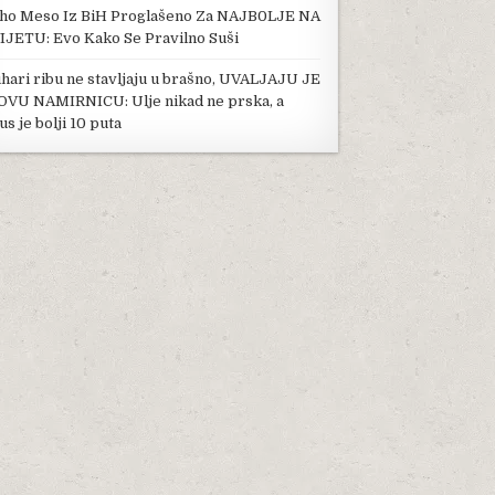
ho Meso Iz BiH Proglašeno Za NAJB0LJE NA
IJETU: Evo Kako Se Pravilno Suši
hari ribu ne stavljaju u brašno, UVALJAJU JE
OVU NAMIRNICU: Ulje nikad ne prska, a
us je bolji 10 puta