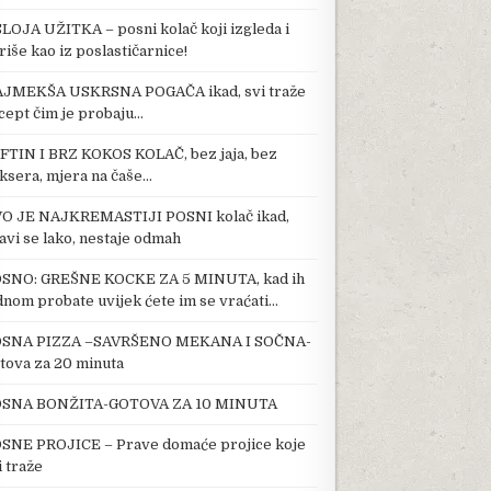
SLOJA UŽITKA – posni kolač koji izgleda i
riše kao iz poslastičarnice!
JMEKŠA USKRSNA POGAČA ikad, svi traže
cept čim je probaju…
FTIN I BRZ KOKOS KOLAČ, bez jaja, bez
ksera, mjera na čaše…
O JE NAJKREMASTIJI POSNI kolač ikad,
avi se lako, nestaje odmah
SNO: GREŠNE KOCKE ZA 5 MINUTA, kad ih
dnom probate uvijek ćete im se vraćati…
SNA PIZZA –SAVRŠENO MEKANA I SOČNA-
tova za 20 minuta
SNA BONŽITA-GOTOVA ZA 10 MINUTA
SNE PROJICE – Prave domaće projice koje
i traže