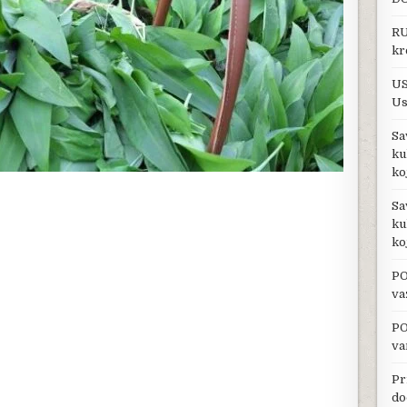
RU
kr
US
Us
Sa
ku
ko
Sa
ku
ko
PO
va
PO
va
Pr
do