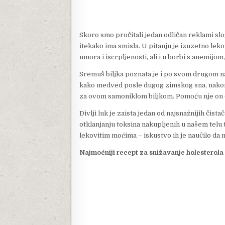
Skoro smo pročitali jedan odličan reklami sl
itekako ima smisla. U pitanju je izuzetno leko
umora i iscrpljenosti, ali i u borbi s anemijom
Sremuš biljka poznata je i po svom drugom
kako medved posle dugog zimskog sna, nakon š
za ovom samoniklom biljkom. Pomoću nje on či
Divlji luk je zaista jedan od najsnažnijih čis
otklanjanju toksina nakupljenih u našem telu 
lekovitim moćima – iskustvo ih je naučilo da
Najmoćniji recept za snižavanje holesterola