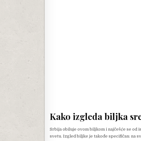
Kako izgleda biljka s
Srbija obiluje ovom biljkom i najčešće se od 
svetu. Izgled biljke je takođe specifičan: na