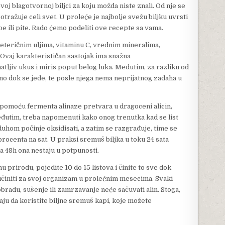
oj blagotvornoj biljci za koju možda niste znali. Od nje se
tražuje celi svet. U proleće je najbolje svežu biljku uvrsti
rbe ili pite. Rado ćemo podeliti ove recepte sa vama.
eteričnim uljima, vitaminu C, vrednim mineralima,
 Ovaj karakterističan sastojak ima snažna
atljiv ukus i miris poput belog luka. Međutim, za razliku od
o dok se jede, te posle njega nema neprijatnog zadaha u
e pomoću fermenta alinaze pretvara u dragoceni alicin,
eđutim, treba napomenuti kako onog trenutka kad se list
duhom počinje oksidisati, a zatim se razgrađuje, time se
rocenta na sat. U praksi sremuš biljka u toku 24 sata
za 48h ona nestaju u potpunosti.
 prirodu, pojedite 10 do 15 listova i činite to sve dok
 učiniti za svoj organizam u prolećnim mesecima. Svaki
bradu, sušenje ili zamrzavanje neće sačuvati alin. Stoga,
ju da koristite biljne sremuš kapi, koje možete