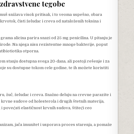
 zdravstvene tegobe
muš snižava visok pritisak, i to veoma uspešno, obara
krvotok, čisti želudac i creva od nataloženih toksina i
rama alicina parira snazi od 25 mg penicilina. U pitanju je
irode. Na njega nisu rezistentne mnoge bakterije, poput
ntibiotiotika otporna.
žem stanju dostupna svega 20-dana, ali postoji rešenje i za
oje su dostupne tokom cele godine, te ih možete koristiti
ru, žuč, želudac i creva. Snažno deluju na crevne parazite i
 krvne sudove od holesterola i drugih štetnih materija,
 i povećati elastičnost krvnih sudova, štiteći ceo
anizam, jača imunitet i usporava proces starenja, a pomaže