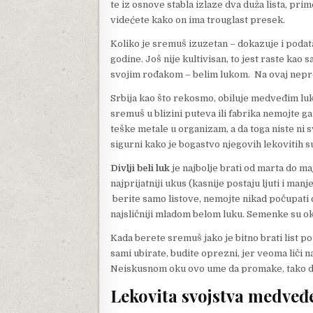
te iz osnove stabla izlaze dva duža lista, prim
videćete kako on ima trouglast presek.
Koliko je sremuš izuzetan – dokazuje i podat
godine. Još nije kultivisan, to jest raste kao s
svojim rođakom – belim lukom. Na ovaj neproc
Srbija kao što rekosmo, obiluje medveđim luko
sremuš u blizini puteva ili fabrika nemojte ga
teške metale u organizam, a da toga niste ni s
sigurni kako je bogastvo njegovih lekovitih s
Divlji beli luk
je najbolje brati od marta do ma
najprijatniji ukus (kasnije postaju ljuti i man
berite samo listove, nemojte nikad počupati 
najsličniji mladom belom luku. Semenke su ok
Kada berete sremuš jako je bitno brati list po l
sami ubirate, budite oprezni, jer veoma liči 
Neiskusnom oku ovo ume da promake, tako da
Lekovita svojstva medveđ