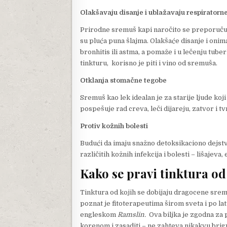
Olakšavaju disanje i ublažavaju respiratorne
Prirodne sremuš kapi naročito se preporučuj
su pluća puna šlajma. Olakšaće disanje i onima
bronhitis ili astma, a pomaže i u lečenju tube
tinkturu, korisno je piti i vino od sremuša.
Otklanja stomačne tegobe
Sremuš kao lek idealan je za starije ljude ko
pospešuje rad creva, leči dijareju, zatvor i tv
Protiv kožnih bolesti
Budući da imaju snažno detoksikaciono dejstv
različitih kožnih infekcija i bolesti – lišajev
Kako se pravi tinktura o
Tinktura od kojih se dobijaju dragocene sremu
poznat je fitoterapeutima širom sveta i po l
engleskom
Ramslin.
Ova biljka je zgodna za 
korenom i zasaditi – ne zahteva nikakvu brig