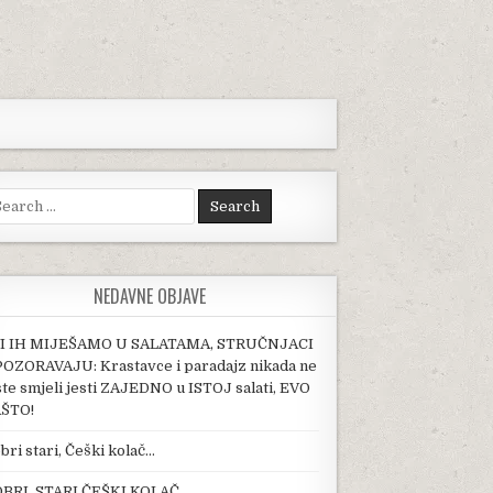
arch for:
NEDAVNE OBJAVE
I IH MIJEŠAMO U SALATAMA, STRUČNJACI
OZORAVAJU: Krastavce i paradajz nikada ne
ste smjeli jesti ZAJEDNO u ISTOJ salati, EVO
ŠTO!
bri stari, Češki kolač…
BRI, STARI ČEŠKI KOLAČ