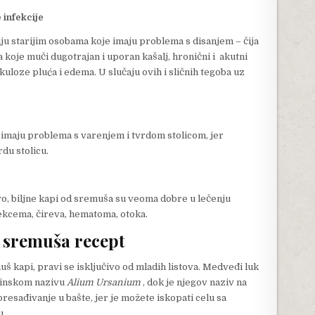
 infekcije
u starijim osobama koje imaju problema s disanjem – čija
 koje muči dugotrajan i uporan kašalj, hronični i akutni
rkuloze pluća i edema. U slučaju ovih i sličnih tegoba uz
ji imaju problema s varenjem i tvrdom stolicom, jer
rdu stolicu.
o, biljne kapi od sremuša su veoma dobre u lečenju
a, ekcema, čireva, hematoma, otoka.
d sremuša recept
š kapi, pravi se isključivo od mladih listova. Medveđi luk
atinskom nazivu
Alium Ursanium
, dok je njegov naziv na
presađivanje u bašte, jer je možete iskopati celu sa
u.