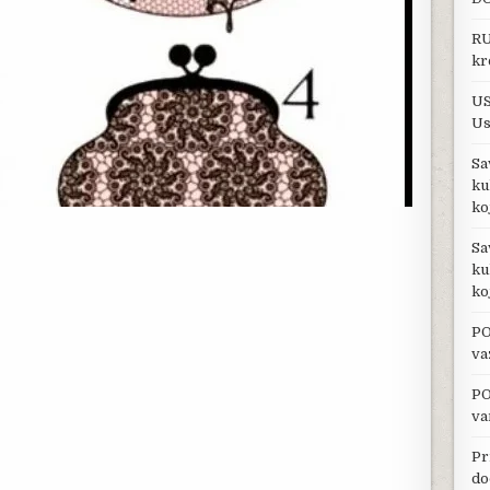
RU
kr
US
Us
Sa
ku
ko
Sa
ku
ko
PO
va
PO
va
Pr
do