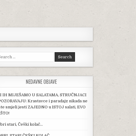
arch for:
NEDAVNE OBJAVE
I IH MIJEŠAMO U SALATAMA, STRUČNJACI
OZORAVAJU: Krastavce i paradajz nikada ne
ste smjeli jesti ZAJEDNO u ISTOJ salati, EVO
ŠTO!
bri stari, Češki kolač…
BRI, STARI ČEŠKI KOLAČ