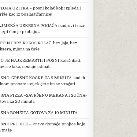
SLOJA UŽITKA – posni kolač koji izgleda i
riše kao iz poslastičarnice!
JMEKŠA USKRSNA POGAČA ikad, svi traže
cept čim je probaju…
FTIN I BRZ KOKOS KOLAČ, bez jaja, bez
ksera, mjera na čaše…
O JE NAJKREMASTIJI POSNI kolač ikad,
avi se lako, nestaje odmah
SNO: GREŠNE KOCKE ZA 5 MINUTA, kad ih
dnom probate uvijek ćete im se vraćati…
SNA PIZZA –SAVRŠENO MEKANA I SOČNA-
tova za 20 minuta
SNA BONŽITA-GOTOVA ZA 10 MINUTA
SNE PROJICE – Prave domaće projice koje
i traže