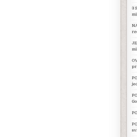
3 
mi
NA
re
JE
mi
OV
pr
PO
je
PO
Go
PO
PO
sv