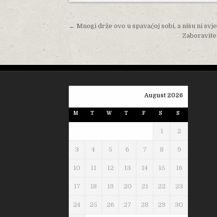
Post navigation
← Mnogi drže ovo u spavaćoj sobi, a nisu ni svjes
Zaboravite 
August 2026
M
T
W
T
F
S
S
1
2
3
4
5
6
7
8
9
10
11
12
13
14
15
16
17
18
19
20
21
22
23
24
25
26
27
28
29
30