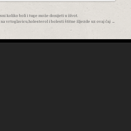
ni koliko boli i tuge može donijeti u život.
na vrtoglavicu,holesterol i bolesti štitne žljezde uz ovaj čaj →