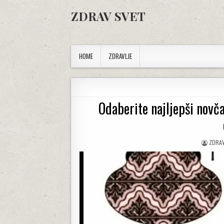
Skip to content
ZDRAV SVET
HOME
ZDRAVLJE
Odaberite najljepši novčan
AUTH
ZDRAV