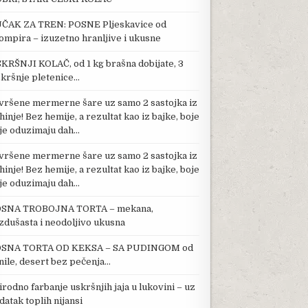
ČAK ZA TREN: POSNE Pljeskavice od
ompira – izuzetno hranljive i ukusne
KRŠNJI KOLAČ, od 1 kg brašna dobijate, 3
kršnje pletenice…
vršene mermerne šare uz samo 2 sastojka iz
hinje! Bez hemije, a rezultat kao iz bajke, boje
je oduzimaju dah…
vršene mermerne šare uz samo 2 sastojka iz
hinje! Bez hemije, a rezultat kao iz bajke, boje
je oduzimaju dah…
SNA TROBOJNA TORTA – mekana,
zdušasta i neodoljivo ukusna
SNA TORTA OD KEKSA – SA PUDINGOM od
nile, desert bez pečenja…
irodno farbanje uskršnjih jaja u lukovini – uz
datak toplih nijansi