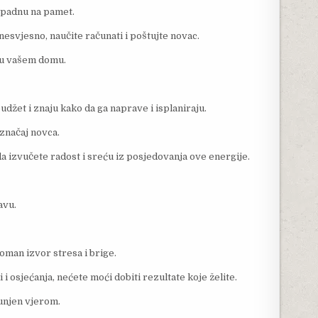
m padnu na pamet.
 nesvjesno, naučite računati i poštujte novac.
i u vašem domu.
 budžet i znaju kako da ga naprave i isplaniraju.
 značaj novca.
da izvučete radost i sreću iz posjedovanja ove energije.
avu.
oman izvor stresa i brige.
i osjećanja, nećete moći dobiti rezultate koje želite.
punjen vjerom.