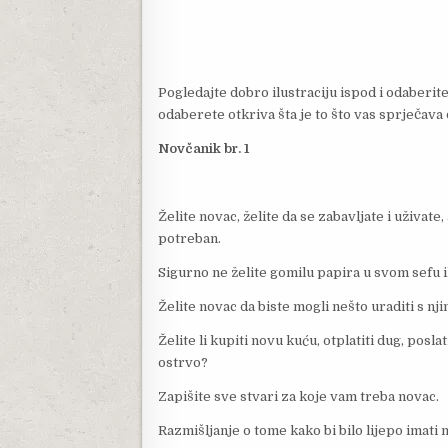
Pogledajte dobro ilustraciju ispod i odaberit
odaberete otkriva šta je to što vas sprječava
Novčanik br. 1
Želite novac, želite da se zabavljate i uživate
potreban.
Sigurno ne želite gomilu papira u svom sefu i
Želite novac da biste mogli nešto uraditi s njim
Želite li kupiti novu kuću, otplatiti dug, posla
ostrvo?
Zapišite sve stvari za koje vam treba novac.
Razmišljanje o tome kako bi bilo lijepo imati