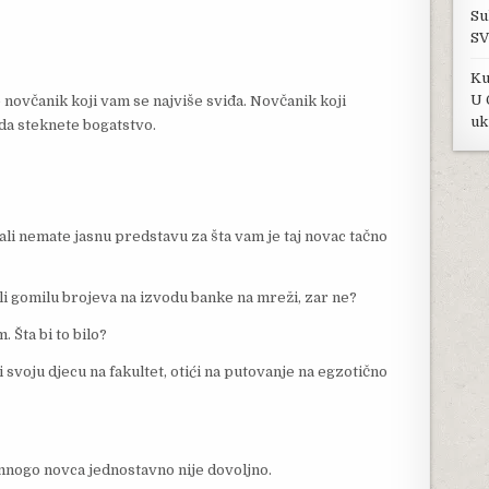
Su
SV
Ku
U 
e novčanik koji vam se najviše sviđa. Novčanik koji
uk
 da steknete bogatstvo.
, ali nemate jasnu predstavu za šta vam je taj novac tačno
li gomilu brojeva na izvodu banke na mreži, zar ne?
. Šta bi to bilo?
ti svoju djecu na fakultet, otići na putovanje na egzotično
 mnogo novca jednostavno nije dovoljno.