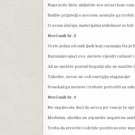
Napravite listu, uključite sve stvari koje va
Budite prijatelji s novcem: nemojte ga trošiti
U ovom slučaju, materijalna stabilnost će bit
Novčanik br. 2
Vi ste jedan od onih ljudi koji razumiju šta je
Razumijevajući ovo, možete cijeniti važnost i
Ali ne možete postati bogatiji ako ne naučite 
Također, novac ne voli energiju stagnacije!
Ponekad ga možete i trebate potrošiti na zab
Novčanik br. 3
Ne uspijevate doći do novca jer vam je to ogr
Međutim, ukoliko ne otpustite negativne misli 
Treba da stvorite i održite pozitivan stav is