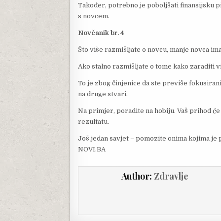
Također, potrebno je poboljšati finansijsku 
s novcem.
Novčanik br. 4
Što više razmišljate o novcu, manje novca im
Ako stalno razmišljate o tome kako zaraditi vi
To je zbog činjenice da ste previše fokusiran
na druge stvari.
Na primjer, poradite na hobiju. Vaš prihod će
rezultatu.
Još jedan savjet – pomozite onima kojima je p
NOVI.BA
Author:
Zdravlje