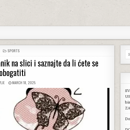
POSTED IN
SPORTS
Se
ik na slici i saznajte da li ćete se
obogatiti
OR:
PUBLISHED DATE:
LJE
MARCH 18, 2025
SV
UP
bi
ZA
Do
DO