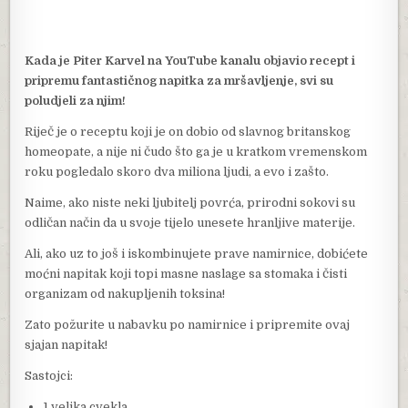
Kada je Piter Karvel na YouTube kanalu objavio recept i
pripremu fantastičnog napitka za mršavljenje, svi su
poludjeli za njim!
Riječ je o receptu koji je on dobio od slavnog britanskog
homeopate, a nije ni čudo što ga je u kratkom vremenskom
roku pogledalo skoro dva miliona ljudi, a evo i zašto.
Naime, ako niste neki ljubitelj povrća, prirodni sokovi su
odličan način da u svoje tijelo unesete hranljive materije.
Ali, ako uz to još i iskombinujete prave namirnice, dobićete
moćni napitak koji topi masne naslage sa stomaka i čisti
organizam od nakupljenih toksina!
Zato požurite u nabavku po namirnice i pripremite ovaj
sjajan napitak!
Sastojci:
1 velika cvekla,