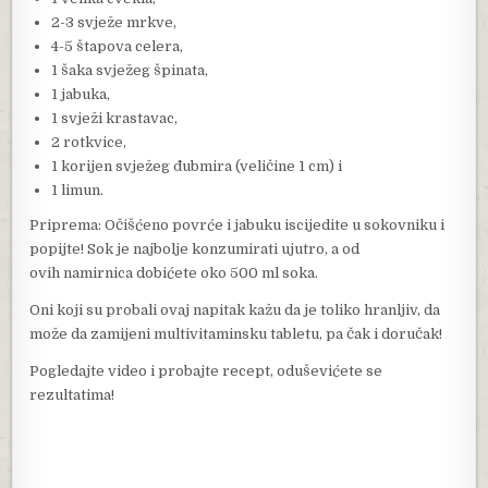
2-3 svježe mrkve,
4-5 štapova celera,
1 šaka svježeg špinata,
1 jabuka,
1 svježi krastavac,
2 rotkvice,
1 korijen svježeg đubmira (veličine 1 cm) i
1 limun.
Priprema: Očišćeno povrće i jabuku iscijedite u sokovniku i
popijte! Sok je najbolje konzumirati ujutro, a od
ovih namirnica dobićete oko 500 ml soka.
Oni koji su probali ovaj napitak kažu da je toliko hranljiv, da
može da zamijeni multivitaminsku tabletu, pa čak i doručak!
Pogledajte video i probajte recept, oduševićete se
rezultatima!