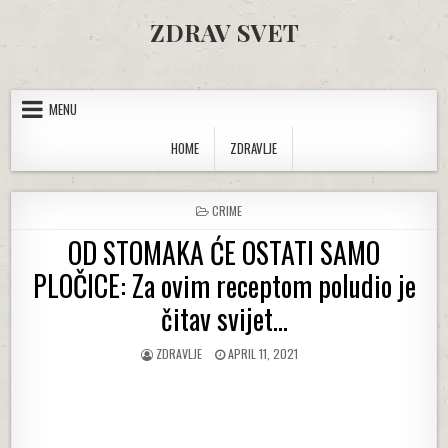
Skip to content
ZDRAV SVET
MENU
HOME
ZDRAVLJE
POSTED IN
CRIME
OD STOMAKA ĆE OSTATI SAMO
PLOČICE: Za ovim receptom poludio je
čitav svijet…
AUTHOR:
PUBLISHED DATE:
ZDRAVLJE
APRIL 11, 2021