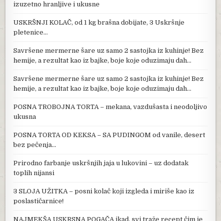
izuzetno hranljive i ukusne
USKRŠNJI KOLAČ, od 1 kg brašna dobijate, 3 Uskršnje
pletenice…
Savršene mermerne šare uz samo 2 sastojka iz kuhinje! Bez
hemije, a rezultat kao iz bajke, boje koje oduzimaju dah…
Savršene mermerne šare uz samo 2 sastojka iz kuhinje! Bez
hemije, a rezultat kao iz bajke, boje koje oduzimaju dah…
POSNA TROBOJNA TORTA – mekana, vazdušasta i neodoljivo
ukusna
POSNA TORTA OD KEKSA – SA PUDINGOM od vanile, desert
bez pečenja…
Prirodno farbanje uskršnjih jaja u lukovini – uz dodatak
toplih nijansi
3 SLOJA UŽITKA – posni kolač koji izgleda i miriše kao iz
poslastičarnice!
NAJMEKŠA USKRSNA POGAČA ikad, svi traže recept čim je