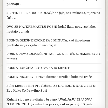
probaju…
JEFTIN I BRZ KOKOS KOLAČ, bez jaja, bez miksera, mjera na
čaše…
OVO JE NAJKREMASTIJI POSNI kolač ikad, pravi se lako,
nestaje odmah
POSNO: GREŠNE KOCKE ZA 5 MINUTA, kad ih jednom
probate uvijek ćete im se vraćati…
POSNA PIZZA –SAVRŠENO MEKANA I SOČNA- Gotova za 20
minuta
POSNA BONŽITA-GOTOVA ZA 10 MINUTA
POSNE PROJICE – Prave domaće projice koje svi traže
Suho Meso Iz BiH Proglašeno Za NAJB0LJE NA SVIJETU:
Evo Kako Se Pravilno Suši
Kuhari ribu ne stavljaju u brašno, UVALJAJU JE U OVU
NAMIRNICU: Ulje nikad ne prska, a ukus je bolji 10 puta