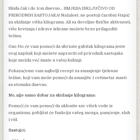
Skida čak i do 1cm dnevno… SMJESA ISKLJUČIVO OD
PRIRODNIH SASTOJAKA! Nažalost, ne postoji čarobni štapić
za skidanje viška kilograma. Ali sa dovoljno fizičke aktivnosti,
više kretanja i zdrave ishrane možete brzo prilagoditi
težinu.
Ono što će vam pomoći da ubrzate gubitak kilograma jeste
ovaj napitak koji možete napraviti od prirodnih sastojaka
koje možda već imate u vašoj kuhinji.
Pokazaćemo vam najbolji recept za smanjenje tjelesne
težine, koji vam može pomoći da smanjite 1 cetimetar masti
sa stomaka dnevno.
No, nije samo dobar za skidanje kilograma:
Pomoći će vam pomoći da uklonite sav višek vode iz
organizma, pobljšat će funkciju vašeg mozga, pamćenje, sluh
i vid.
Sastojci: