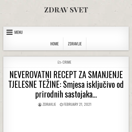
Skip to content
ZDRAV SVET
MENU
HOME
ZDRAVLJE
POSTED IN
CRIME
NEVEROVATNI RECEPT ZA SMANJENJE
TJELESNE TEŽINE: Smjesa isključivo od
prirodnih sastojaka…
AUTHOR:
PUBLISHED DATE:
ZDRAVLJE
FEBRUARY 21, 2021