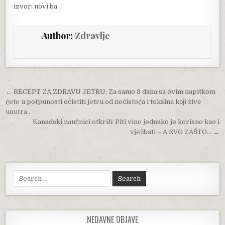
izvor: novi.ba
Author:
Zdravlje
Post navigation
← RECEPT ZA ZDRAVU JETRU: Za samo 3 dana sa ovim napitkom
ćete u potpunosti očistiti jetru od nečistoća i toksina kојi živе
unutra…
Kanadski naučnici otkrili: Piti vino jednako je korisno kao i
vježbati – A EVO ZAŠTO… →
Search for:
NEDAVNE OBJAVE