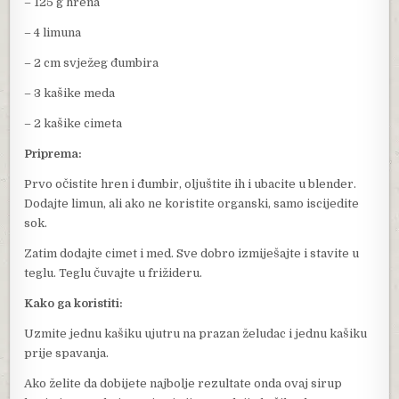
– 125 g hrena
– 4 limuna
– 2 cm svježeg đumbira
– 3 kašike meda
– 2 kašike cimeta
Priprema:
Prvo očistite hren i đumbir, oljuštite ih i ubacite u blender.
Dodajte limun, ali ako ne koristite organski, samo iscijedite
sok.
Zatim dodajte cimet i med. Sve dobro izmiješajte i stavite u
teglu. Teglu čuvajte u frižideru.
Kako ga koristiti:
Uzmite jednu kašiku ujutru na prazan želudac i jednu kašiku
prije spavanja.
Ako želite da dobijete najbolje rezultate onda ovaj sirup