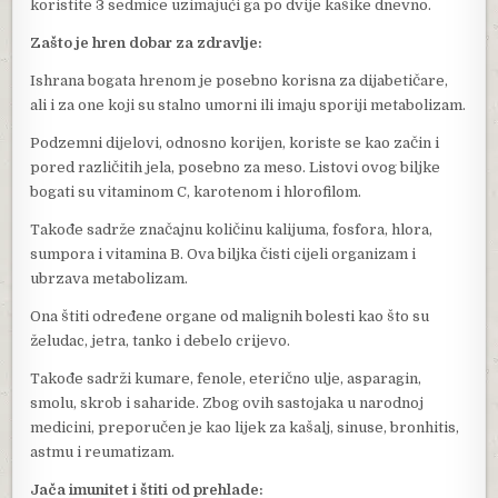
koristite 3 sedmice uzimajući ga po dvije kašike dnevno.
Zašto je hren dobar za zdravlje:
Ishrana bogata hrenom je posebno korisna za dijabetičare,
ali i za one koji su stalno umorni ili imaju sporiji metabolizam.
Podzemni dijelovi, odnosno korijen, koriste se kao začin i
pored različitih jela, posebno za meso. Listovi ovog biljke
bogati su vitaminom C, karotenom i hlorofilom.
Takođe sadrže značajnu količinu kalijuma, fosfora, hlora,
sumpora i vitamina B. Ova biljka čisti cijeli organizam i
ubrzava metabolizam.
Ona štiti određene organe od malignih bolesti kao što su
želudac, jetra, tanko i debelo crijevo.
Takođe sadrži kumare, fenole, eterično ulje, asparagin,
smolu, skrob i saharide. Zbog ovih sastojaka u narodnoj
medicini, preporučen je kao lijek za kašalj, sinuse, bronhitis,
astmu i reumatizam.
Jača imunitet i štiti od prehlade: