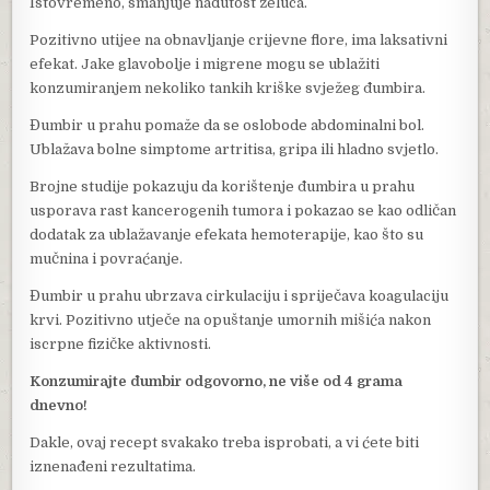
Istovremeno, smanjuje nadutost želuca.
Pozitivno utijee na obnavljanje crijevne flore, ima laksativni
efekat. Jake glavobolje i migrene mogu se ublažiti
konzumiranjem nekoliko tankih kriške svježeg đumbira.
Đumbir u prahu pomaže da se oslobode abdominalni bol.
Ublažava bolne simptome artritisa, gripa ili hladno svjetlo.
Brojne studije pokazuju da korištenje đumbira u prahu
usporava rast kancerogenih tumora i pokazao se kao odličan
dodatak za ublažavanje efekata hemoterapije, kao što su
mučnina i povraćanje.
Đumbir u prahu ubrzava cirkulaciju i spriječava koagulaciju
krvi. Pozitivno utječe na opuštanje umornih mišića nakon
iscrpne fizičke aktivnosti.
Konzumirajte đumbir odgovorno, ne više od 4 grama
dnevno!
Dakle, ovaj recept svakako treba isprobati, a vi ćete biti
iznenađeni rezultatima.