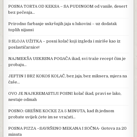
POSNA TORTA OD KEKSA – SA PUDINGOM od vanile, desert
bez pečenja…
Prirodno farbanje uskršnjih jaja u lukovini – uz dodatak
toplih nijansi
3 SLOJA UŽITKA – posni kolač koji izgleda i miriše kao iz
poslastičarnice!
NAJMEKŠA USKRSNA POGAČA ikad, svi traže recept čim je
probaju…
JEFTIN I BRZ KOKOS KOLAČ, bez jaja, bez miksera, mjera na
čaše…
OVO JE NAJKREMASTIJI POSNI kolač ikad, pravi se lako,
nestaje odmah
POSNO: GREŠNE KOCKE ZA 5 MINUTA, kad ih jednom
probate uvijek ćete im se vraćati…
POSNA PIZZA –SAVRŠENO MEKANA I SOČNA- Gotova za 20
minuta