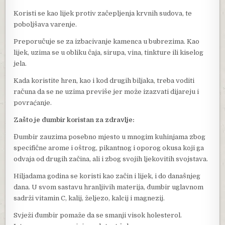
Koristi se kao lijek protiv začepljenja krvnih sudova, te
poboljšava varenje.
Preporučuje se za izbacivanje kamenca u bubrezima. Kao
lijek, uzima se u obliku čaja, sirupa, vina, tinkture ili kiselog
jela.
Kada koristite hren, kao i kod drugih biljaka, treba voditi
računa da se ne uzima previše jer može izazvati dijareju i
povraćanje.
Zašto je đumbir koristan za zdravlje:
Đumbir zauzima posebno mjesto u mnogim kuhinjama zbog
specifične arome i oštrog, pikantnog i oporog okusa koji ga
odvaja od drugih začina, ali i zbog svojih ljekovitih svojstava.
Hiljadama godina se koristi kao začin i lijek, i do današnjeg
dana. U svom sastavu hranljivih materija, đumbir uglavnom
sadrži vitamin C, kalij, željezo, kalcij i magnezij.
Svježi đumbir pomaže da se smanji visok holesterol.