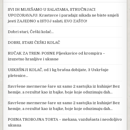
SVI IH MIJEŠAMO U SALATAMA, STRUČNJACI
UPOZORAVAJU: Krastavce i paradajz nikada ne biste smjeli
jesti ZAJEDNO u ISTOJ salati, EVO ZAŠTO!
Dobri stari, Češki kolač…
DOBRI, STARI ČEŠKI KOLAČ
RUČAK ZA TREN: POSNE Pljeskavice od krompira –
izuzetno hranljive i ukusne
USKRŠNJI KOLAČ, od 1 kg brašna dobijate, 3 Uskršnje
pletenice…
Savršene mermerne šare uz samo 2 sastojka iz kuhinje! Bez
hemije, a rezultat kao iz bajke, boje koje oduzimaju dah…
Savršene mermerne šare uz samo 2 sastojka iz kuhinje! Bez
hemije, a rezultat kao iz bajke, boje koje oduzimaju dah…
POSNA TROBOJNA TORTA – mekana, vazdušasta i neodoljivo
ukusna