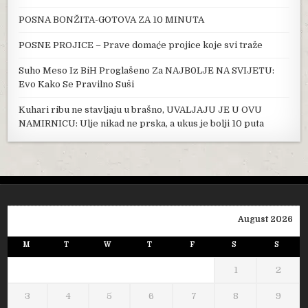
POSNA BONŽITA-GOTOVA ZA 10 MINUTA
POSNE PROJICE – Prave domaće projice koje svi traže
Suho Meso Iz BiH Proglašeno Za NAJB0LJE NA SVIJETU:
Evo Kako Se Pravilno Suši
Kuhari ribu ne stavljaju u brašno, UVALJAJU JE U OVU
NAMIRNICU: Ulje nikad ne prska, a ukus je bolji 10 puta
August 2026
M
T
W
T
F
S
S
1
2
3
4
5
6
7
8
9