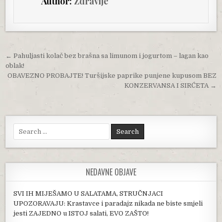
Author:
Zdravlje
Post navigation
← Pahuljasti kolač bez brašna sa limunom i jogurtom – lagan kao
oblak!
OBAVEZNO PROBAJTE! Turšijske paprike punjene kupusom BEZ
KONZERVANSA I SIRĆETA →
Search for:
NEDAVNE OBJAVE
SVI IH MIJEŠAMO U SALATAMA, STRUČNJACI
UPOZORAVAJU: Krastavce i paradajz nikada ne biste smjeli
jesti ZAJEDNO u ISTOJ salati, EVO ZAŠTO!