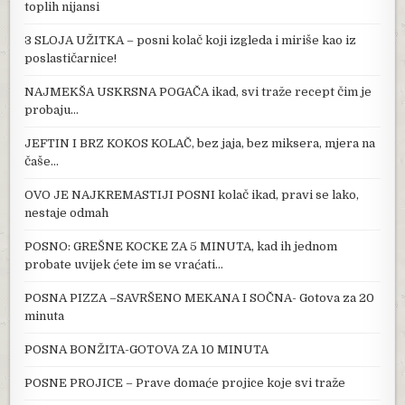
toplih nijansi
3 SLOJA UŽITKA – posni kolač koji izgleda i miriše kao iz
poslastičarnice!
NAJMEKŠA USKRSNA POGAČA ikad, svi traže recept čim je
probaju…
JEFTIN I BRZ KOKOS KOLAČ, bez jaja, bez miksera, mjera na
čaše…
OVO JE NAJKREMASTIJI POSNI kolač ikad, pravi se lako,
nestaje odmah
POSNO: GREŠNE KOCKE ZA 5 MINUTA, kad ih jednom
probate uvijek ćete im se vraćati…
POSNA PIZZA –SAVRŠENO MEKANA I SOČNA- Gotova za 20
minuta
POSNA BONŽITA-GOTOVA ZA 10 MINUTA
POSNE PROJICE – Prave domaće projice koje svi traže