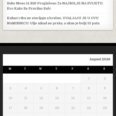
Suho Meso Iz BiH Proglašeno Za NAJB0LJE NA SVIJETU:
Evo Kako Se Pravilno Suši
Kuhari ribu ne stavljaju u brašno, UVALJAJU JE U OVU
NAMIRNICU: Ulje nikad ne prska, a ukus je bolji 10 puta
August 2026
M
T
W
T
F
S
S
1
2
3
4
5
6
7
8
9
10
11
12
13
14
15
16
17
18
19
20
21
22
23