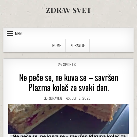
Skip to content
ZDRAV SVET
MENU
HOME
ZDRAVLJE
POSTED IN
SPORTS
Ne peče se, ne kuva se – savršen
Plazma kolač za svaki dan!
AUTHOR:
PUBLISHED DATE:
ZDRAVLJE
JULY 16, 2025