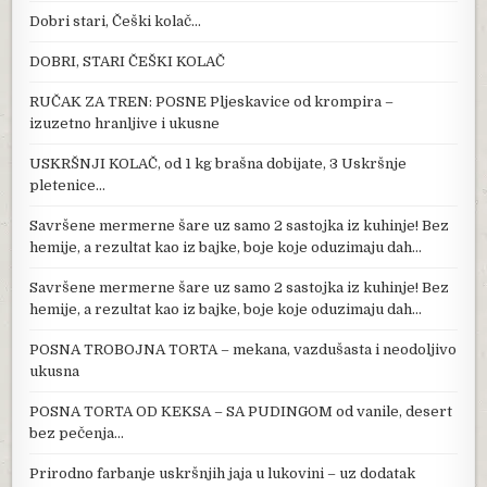
Dobri stari, Češki kolač…
DOBRI, STARI ČEŠKI KOLAČ
RUČAK ZA TREN: POSNE Pljeskavice od krompira –
izuzetno hranljive i ukusne
USKRŠNJI KOLAČ, od 1 kg brašna dobijate, 3 Uskršnje
pletenice…
Savršene mermerne šare uz samo 2 sastojka iz kuhinje! Bez
hemije, a rezultat kao iz bajke, boje koje oduzimaju dah…
Savršene mermerne šare uz samo 2 sastojka iz kuhinje! Bez
hemije, a rezultat kao iz bajke, boje koje oduzimaju dah…
POSNA TROBOJNA TORTA – mekana, vazdušasta i neodoljivo
ukusna
POSNA TORTA OD KEKSA – SA PUDINGOM od vanile, desert
bez pečenja…
Prirodno farbanje uskršnjih jaja u lukovini – uz dodatak