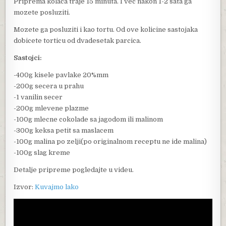
Priprema kolaca traje 15 minuta. I vec nakon 1-2 sata ga
mozete posluziti.
Mozete ga posluziti i kao tortu. Od ove kolicine sastojaka
dobicete torticu od dvadesetak parcica.
Sastojci:
-400g kisele pavlake 20%mm
-200g secera u prahu
-1 vanilin secer
-200g mlevene plazme
-100g mlecne cokolade sa jagodom ili malinom
-300g keksa petit sa maslacem
-100g malina po zelji(po originalnom receptu ne ide malina)
-100g slag kreme
Detalje pripreme pogledajte u videu.
Izvor:
Kuvajmo lako